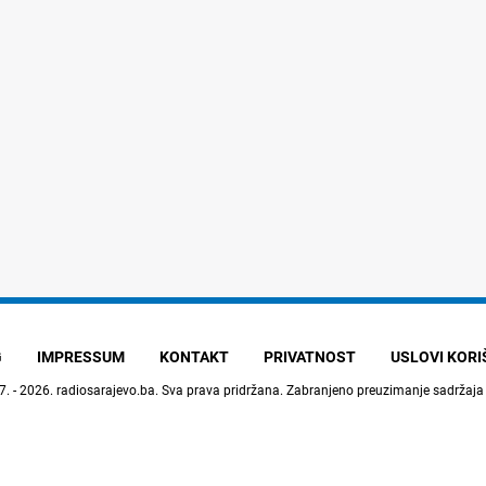
G
IMPRESSUM
KONTAKT
PRIVATNOST
USLOVI KOR
7. - 2026.
radiosarajevo.ba
. Sva prava pridržana. Zabranjeno preuzimanje sadržaja