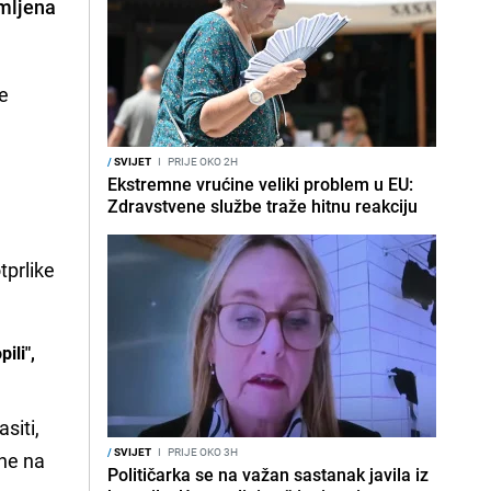
emljena
ne
/
SVIJET
I
PRIJE OKO 2H
Ekstremne vrućine veliki problem u EU:
Zdravstvene službe traže hitnu reakciju
tprlike
ili",
siti,
/
SVIJET
I
PRIJE OKO 3H
ene na
Političarka se na važan sastanak javila iz