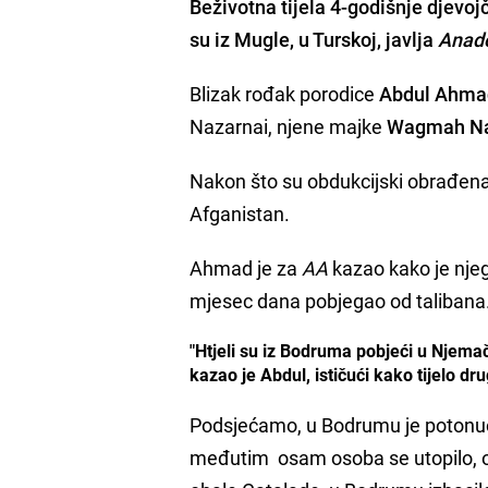
Beživotna tijela 4-godišnje djevoj
su iz Mugle, u Turskoj, javlja
Anado
Blizak rođak porodice
Abdul Ahma
Nazarnai, njene majke
Wagmah Na
Nakon što su obdukcijski obrađena, 
Afganistan.
Ahmad je za
AA
kazao kako je nje
mjesec dana pobjegao od talibana
"Htjeli su iz Bodruma pobjeći u Njemačk
kazao je Abdul, ističući kako tijelo dr
Podsjećamo, u Bodrumu je potonuo br
međutim osam osoba se utopilo, od