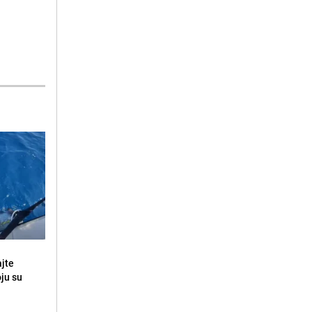
ajte
oju su