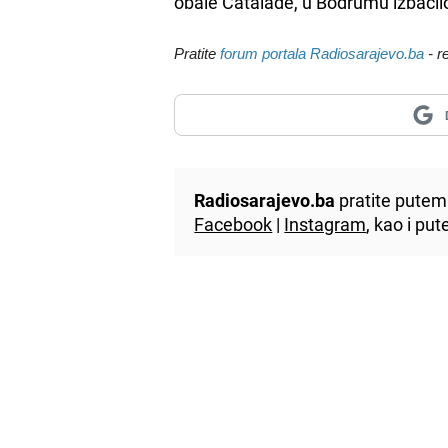
obale Catalade, u Bodrumu izbacil
Pratite
forum portala Radiosarajevo.ba
- r
Radiosarajevo.ba
pratite putem 
Facebook
|
Instagram
, kao i p