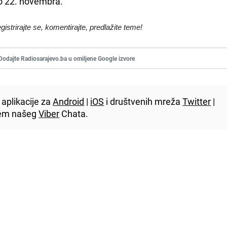
o 22. novembra.
egistrirajte se, komentirajte, predlažite teme!
Dodajte Radiosarajevo.ba u omiljene Google izvore
aplikacije za
Android
|
iOS
i društvenih mreža
Twitter
|
utem našeg
Viber
Chata.