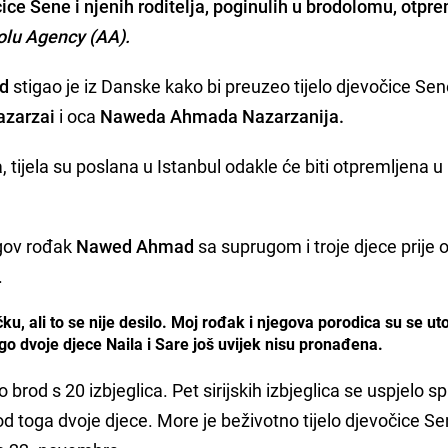
čice Sene
i njenih roditelja, poginulih u brodolomu, otpr
lu Agency (AA).
d
stigao je iz Danske kako bi preuzeo tijelo djevočice Se
zarzai
i oca
Naweda Ahmada Nazarzanija.
tijela su poslana u Istanbul odakle će biti otpremljena u
gov rođak
Nawed Ahmad
sa suprugom i troje djece prije o
.
u, ali to se nije desilo. Moj rođak i njegova porodica su se utop
ugo dvoje djece Naila i Sare još uvijek nisu pronađena.
od s 20 izbjeglica. Pet sirijskih izbjeglica se uspjelo spa
 toga dvoje djece. More je beživotno tijelo djevočice S