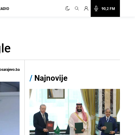
RADIO
90,2 FM
le
osarajevo.ba
/
Najnovije