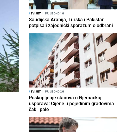
/
SVIJET
I
PRIJE OKO 1H
Saudijska Arabija, Turska i Pakistan
potpisali zajednički sporazum o odbrani
/
SVIJET
I
PRIJE OKO 2H
Poskupljenje stanova u Njemačkoj
usporava: Cijene u pojedinim gradovima
čak i pale