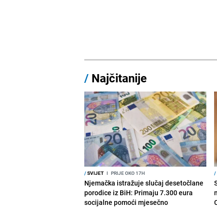
/
Najčitanije
/
SVIJET
I
PRIJE OKO 17H
/
Njemačka istražuje slučaj desetočlane
porodice iz BiH: Primaju 7.300 eura
socijalne pomoći mjesečno