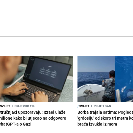
SVIJET
I
PRIJE OKO 19H
/
SVIJET
I
PRIJE 1 DAN
Stručnjaci upozoravaju: Izrael ulaže
Borba trajala satima: Pogled
milione kako bi utjecao na odgovore
'grdosiju' od skoro tri metra k
ChatGPT-a o Gazi
braća izvukla iz mora