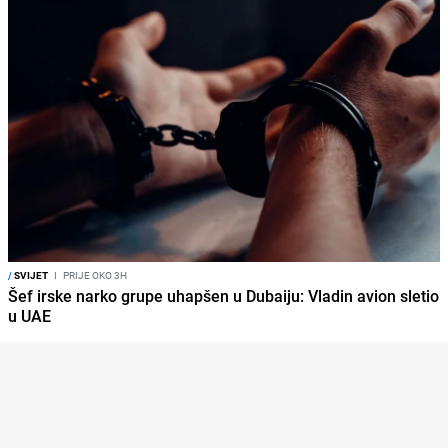
/
SVIJET
I
PRIJE OKO 3H
Šef irske narko grupe uhapšen u Dubaiju: Vladin avion sletio
u UAE