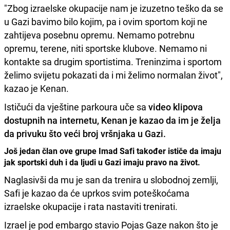
"Zbog izraelske okupacije nam je izuzetno teško da se
u Gazi bavimo bilo kojim, pa i ovim sportom koji ne
zahtijeva posebnu opremu. Nemamo potrebnu
opremu, terene, niti sportske klubove. Nemamo ni
kontakte sa drugim sportistima. Treninzima i sportom
želimo svijetu pokazati da i mi želimo normalan život",
kazao je Kenan.
Ističući da vještine parkoura uče sa
video klipova
dostupnih na internetu, Kenan je kazao da im je želja
da privuku što veći broj vršnjaka u Gazi.
Još jedan član ove grupe Imad Safi također ističe da imaju
jak sportski duh i da ljudi u Gazi imaju pravo na život.
Naglasivši da mu je san da trenira u slobodnoj zemlji,
Safi je kazao da će uprkos svim poteškoćama
izraelske okupacije i rata nastaviti trenirati.
Izrael je pod embargo stavio Pojas Gaze nakon što je