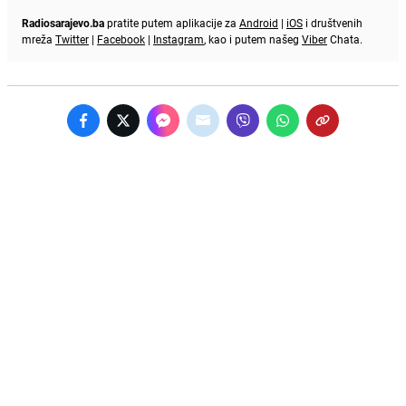
Radiosarajevo.ba
pratite putem aplikacije za
Android
|
iOS
i društvenih
mreža
Twitter
|
Facebook
|
Instagram
, kao i putem našeg
Viber
Chata.