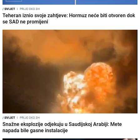
/
SVIJET
I
PRIJE OKO 3H
Teheran iznio svoje zahtjeve: Hormuz neće biti otvoren dok
se SAD ne promijeni
/
SVIJET
I
PRIJE OKO 3H
Snažne eksplozije odjekuju u Saudijskoj Arabiji: Mete
napada bile gasne instalacije