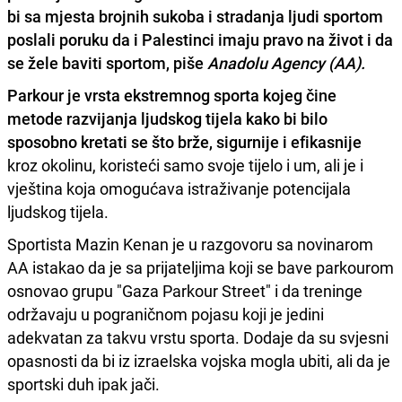
bi sa mjesta brojnih sukoba i stradanja ljudi sportom
poslali poruku da i Palestinci imaju pravo na život i da
se žele baviti sportom, piše
Anadolu Agency (AA).
Parkour je vrsta ekstremnog sporta kojeg čine
metode razvijanja ljudskog tijela kako bi bilo
sposobno kretati se što brže, sigurnije i efikasnije
kroz okolinu, koristeći samo svoje tijelo i um, ali je i
vještina koja omogućava istraživanje potencijala
ljudskog tijela.
Sportista Mazin Kenan je u razgovoru sa novinarom
AA istakao da je sa prijateljima koji se bave parkourom
osnovao grupu "Gaza Parkour Street" i da treninge
održavaju u pograničnom pojasu koji je jedini
adekvatan za takvu vrstu sporta. Dodaje da su svjesni
opasnosti da bi iz izraelska vojska mogla ubiti, ali da je
sportski duh ipak jači.