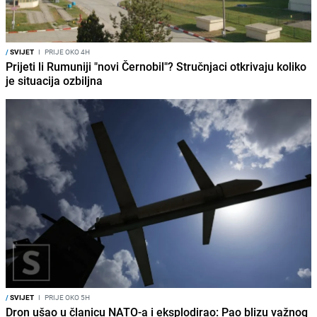
/
SVIJET
I
PRIJE OKO 4H
Prijeti li Rumuniji "novi Černobil"? Stručnjaci otkrivaju koliko
je situacija ozbiljna
/
SVIJET
I
PRIJE OKO 5H
Dron ušao u članicu NATO-a i eksplodirao: Pao blizu važnog