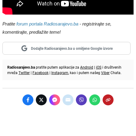
Pratite
forum portala Radiosarajevo.ba
- registrirajte se,
komentirajte, predlažite teme!
Dodajte Radiosarajevo.ba u omiljene Google izvore
Radiosarajevo.ba
pratite putem aplikacije za
Android
|
iOS
i društvenih
mreža
Twitter
|
Facebook
|
Instagram
, kao i putem našeg
Viber
Chata.