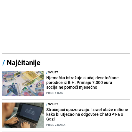
/
Najčitanije
/
SVIJET
Njemačka istražuje slučaj desetočlane
porodice iz BiH: Primaju 7.300 eura
socijalne pomoći mjesečno
PRIJE 1 DAN
/
SVIJET
Stručnjaci upozoravaju: Izrael ulaže milione
kako bi utjecao na odgovore ChatGPT-a o
Gazi
PRIJE 2 DANA