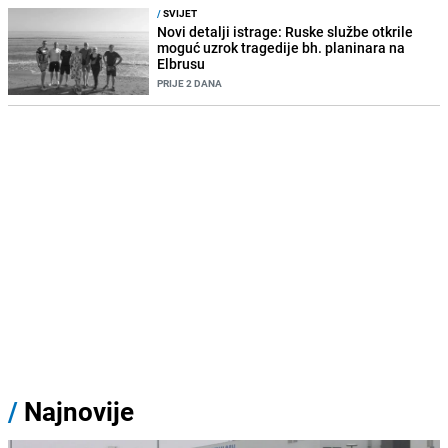
/
SVIJET
Novi detalji istrage: Ruske službe otkrile
moguć uzrok tragedije bh. planinara na
Elbrusu
PRIJE 2 DANA
/
Najnovije