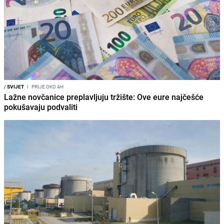
/
SVIJET
I
PRIJE OKO 4H
Lažne novčanice preplavljuju tržište: Ove eure najčešće
pokušavaju podvaliti