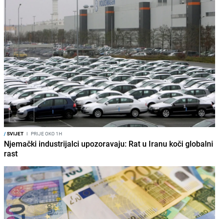
/
SVIJET
I
PRIJE OKO 1H
Njemački industrijalci upozoravaju: Rat u Iranu koči globalni
rast