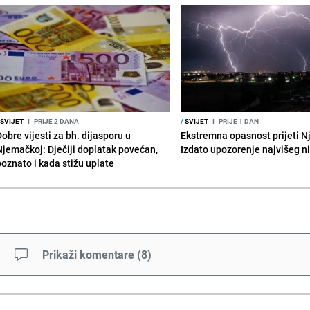
SVIJET
I
PRIJE 2 DANA
/
SVIJET
I
PRIJE 1 DAN
obre vijesti za bh. dijasporu u
Ekstremna opasnost prijeti N
Njemačkoj: Dječiji doplatak povećan,
Izdato upozorenje najvišeg n
poznato i kada stižu uplate
Prikaži komentare
(
8
)