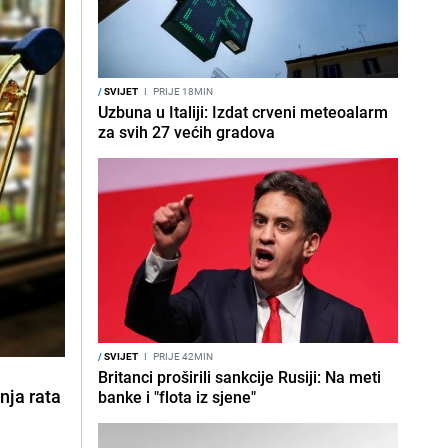
/
SVIJET
I
PRIJE 18MIN
Uzbuna u Italiji: Izdat crveni meteoalarm
za svih 27 većih gradova
/
SVIJET
I
PRIJE 42MIN
Britanci proširili sankcije Rusiji: Na meti
anja rata
banke i "flota iz sjene"