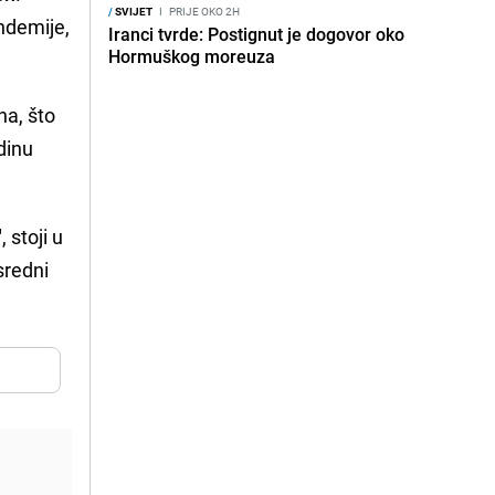
/
SVIJET
I
PRIJE OKO 2H
andemije,
Iranci tvrde: Postignut je dogovor oko
Hormuškog moreuza
ha, što
dinu
"
, stoji u
sredni