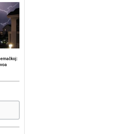
jemačkoj:
ivoa