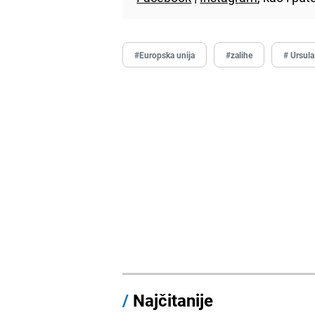
#Europska unija
#zalihe
# Ursula
/
Najčitanije