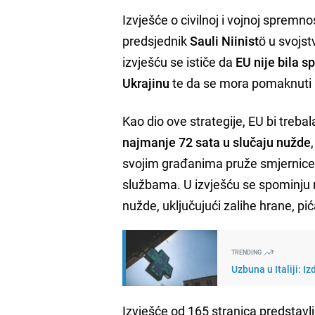
Izvješće o civilnoj i vojnoj spremnos
predsjednik
Sauli Niinistö
u svojst
izvješću se ističe da
EU nije bila 
Ukrajinu
te da se mora pomaknuti "
Kao dio ove strategije, EU bi trebal
najmanje 72 sata u slučaju nužde
svojim građanima pruže smjernice o
službama. U izvješću se spominju 
nužde, uključujući zalihe hrane, pića
TRENDING
Uzbuna u Italiji: 
Izvješće od 165 stranica predstavl