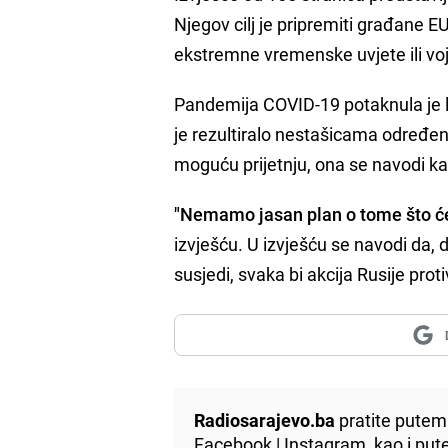
Njegov cilj je pripremiti građane E
ekstremne vremenske uvjete ili voj
Pandemija COVID-19 potaknula je lj
je rezultiralo nestašicama određeni
moguću prijetnju, ona se navodi k
"Nemamo jasan plan o tome što će 
izvješću. U izvješću se navodi da, 
susjedi, svaka bi akcija Rusije pro
Radiosarajevo.ba
pratite putem 
Facebook
|
Instagram
, kao i p