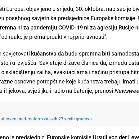
ti Europe, objavljeno u srijedu, 30. oktobra, napisao je biv
vu posebnog savjetnika predsjednice Europske komisije.
spremna ni za pandemiju COVID-19 ni za agresiju Rusije 
od reakcije prema proaktivnoj pripravnosti".
a savjetovati
kućanstva da budu spremna biti samodost
, stoji u izvješću. Savjetuje države članice da, između osta
 skladištenju zaliha, evakuacijama i načinu pristupa hit
razne osnovne potrepštine koje kućanstva trebaju imati u
 i lijekova, svjetiljku i radio na baterije, prenosi
Newswee
Izdat crveni meteoalarm za svih 27 većih gradova
jeno je predsjednici Europske komisije
Ursuli von der Ley