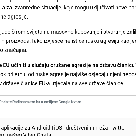
U-a za izvanredne situacije, koje mogu uključivati nove p
ne agresije.
ude širom svijeta na masovno kupovanje i stvaranje zali
h proizvoda. Iako izvješće ne ističe rusku agresiju kao je
ao značajna.
EU učiniti u slučaju oružane agresije na državu članicu
dok prijetnju od ruske agresije najviše osjećaju njeni nepo
tiv države članice EU-a utjecala na sve države članice.
Dodajte Radiosarajevo.ba u omiljene Google izvore
aplikacije za
Android
|
iOS
i društvenih mreža
Twitter
|
utem našeg
Viber
Chata.