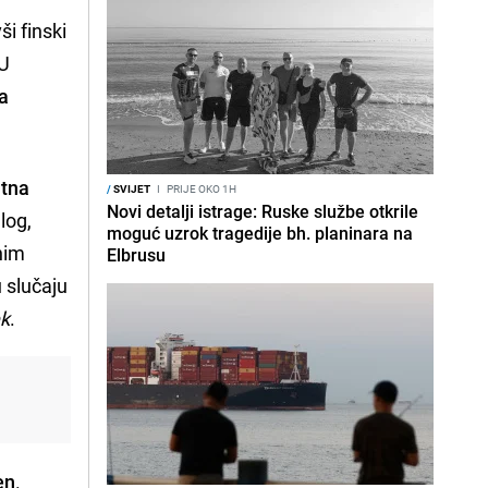
ši finski
 U
na
atna
/
SVIJET
I
PRIJE OKO 1H
Novi detalji istrage: Ruske službe otkrile
log,
moguć uzrok tragedije bh. planinara na
nim
Elbrusu
 slučaju
k
.
en
.