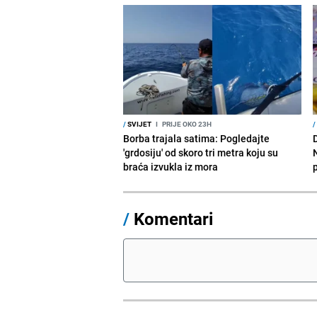
/
SVIJET
I
PRIJE OKO 23H
/
Borba trajala satima: Pogledajte
D
'grdosiju' od skoro tri metra koju su
braća izvukla iz mora
/
Komentari