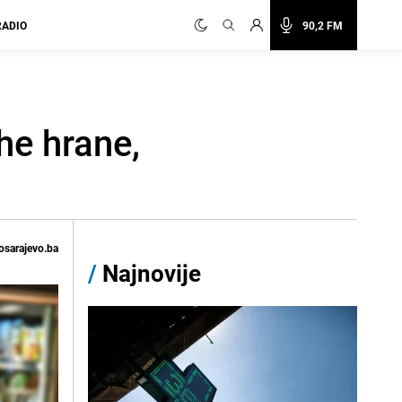
RADIO
90,2 FM
he hrane,
osarajevo.ba
/
Najnovije