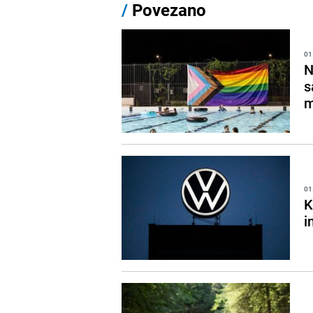
/
Povezano
01
N
s
m
01
K
i