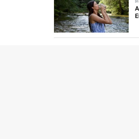
31
A
E