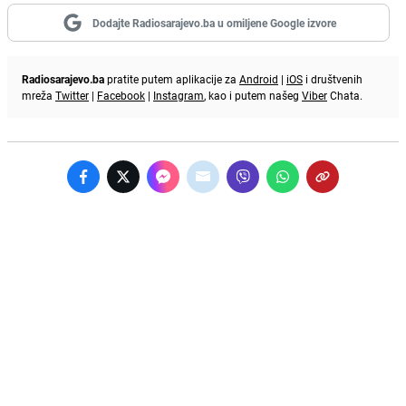
Dodajte Radiosarajevo.ba u omiljene Google izvore
Radiosarajevo.ba
pratite putem aplikacije za
Android
|
iOS
i društvenih
mreža
Twitter
|
Facebook
|
Instagram
, kao i putem našeg
Viber
Chata.