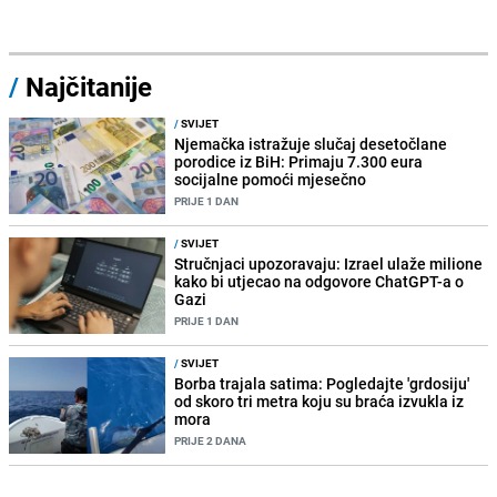
/
Najčitanije
/
SVIJET
Njemačka istražuje slučaj desetočlane
porodice iz BiH: Primaju 7.300 eura
socijalne pomoći mjesečno
PRIJE 1 DAN
/
SVIJET
Stručnjaci upozoravaju: Izrael ulaže milione
kako bi utjecao na odgovore ChatGPT-a o
Gazi
PRIJE 1 DAN
/
SVIJET
Borba trajala satima: Pogledajte 'grdosiju'
od skoro tri metra koju su braća izvukla iz
mora
PRIJE 2 DANA