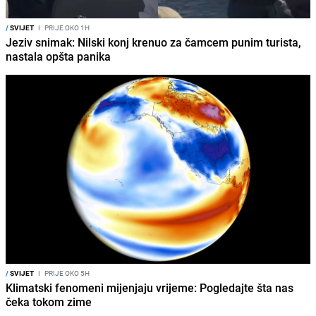
/
SVIJET
I
PRIJE OKO 1H
Jeziv snimak: Nilski konj krenuo za čamcem punim turista,
nastala opšta panika
/
SVIJET
I
PRIJE OKO 5H
Klimatski fenomeni mijenjaju vrijeme: Pogledajte šta nas
čeka tokom zime