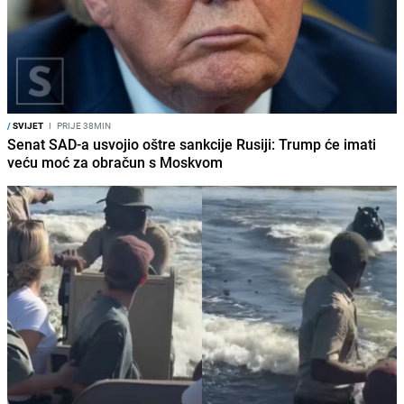
/
SVIJET
I
PRIJE 38MIN
Senat SAD-a usvojio oštre sankcije Rusiji: Trump će imati
veću moć za obračun s Moskvom