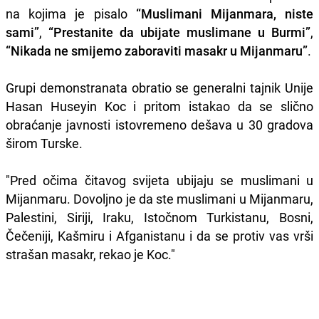
na kojima je pisalo
“Muslimani Mijanmara, niste
sami”
,
“Prestanite da ubijate muslimane u Burmi”
,
“Nikada ne smijemo zaboraviti masakr u Mijanmaru”
.
Grupi demonstranata obratio se generalni tajnik Unije
Hasan Huseyin Koc i pritom istakao da se slično
obraćanje javnosti istovremeno dešava u 30 gradova
širom Turske.
"Pred očima čitavog svijeta ubijaju se muslimani u
Mijanmaru. Dovoljno je da ste muslimani u Mijanmaru,
Palestini, Siriji, Iraku, Istočnom Turkistanu, Bosni,
Čečeniji, Kašmiru i Afganistanu i da se protiv vas vrši
strašan masakr, rekao je Koc."