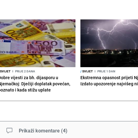
SVIJET
I
PRIJE 2 DANA
/
SVIJET
I
PRIJE 1 DAN
obre vijesti za bh. dijasporu u
Ekstremna opasnost prijeti N
Njemačkoj: Dječiji doplatak povećan,
Izdato upozorenje najvišeg n
poznato i kada stižu uplate
Prikaži komentare
(
4
)