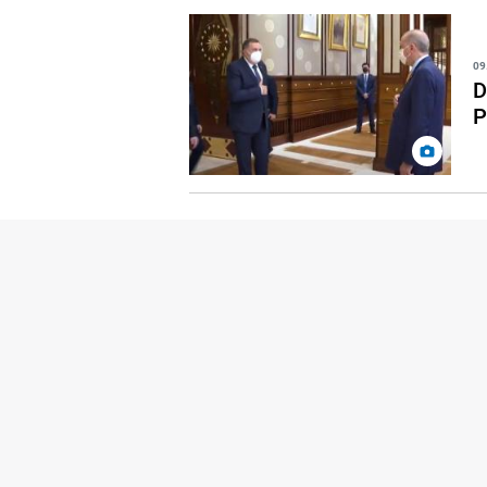
09
D
P