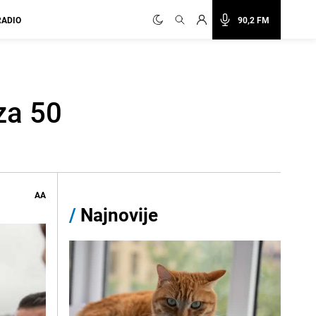
RADIO
90,2 FM
za 50
AA
/
Najnovije