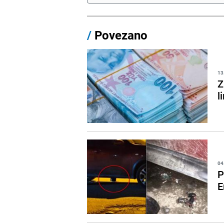
/
Povezano
13
Z
l
04
P
E