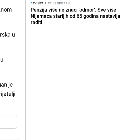
/
SVIJET
I
PRIJE OKO 11H
iznom
Penzija više ne znači 'odmor': Sve više
Nijemaca starijih od 65 godina nastavlja
raditi
rska u
 u
gan je
jatelji