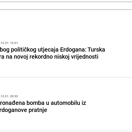
.12.21. 12:21
bog političkog utjecaja Erdogana: Turska
ira na novoj rekordno niskoj vrijednosti
.12.21. 20:32
ronađena bomba u automobilu iz
rdoganove pratnje