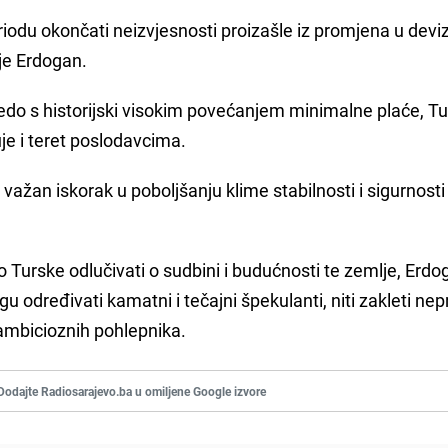
riodu okončati neizvjesnosti proizašle iz promjena u dev
 je Erdogan.
edo s historijski visokim povećanjem minimalne plaće, Tu
je i teret poslodavcima.
važan iskorak u poboljšanju klime stabilnosti i sigurnosti
o Turske odlučivati o sudbini i budućnosti te zemlje, Erdo
određivati kamatni i tečajni špekulanti, niti zakleti nepri
a ambicioznih pohlepnika.
Dodajte Radiosarajevo.ba u omiljene Google izvore