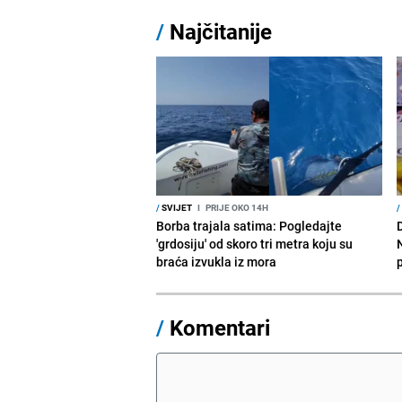
/
Najčitanije
/
SVIJET
I
PRIJE OKO 14H
/
Borba trajala satima: Pogledajte
D
'grdosiju' od skoro tri metra koju su
braća izvukla iz mora
/
Komentari