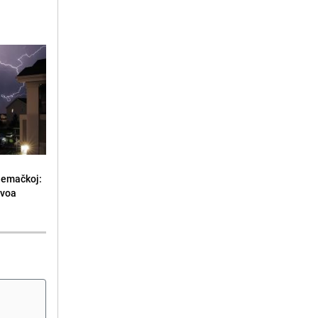
jemačkoj:
ivoa