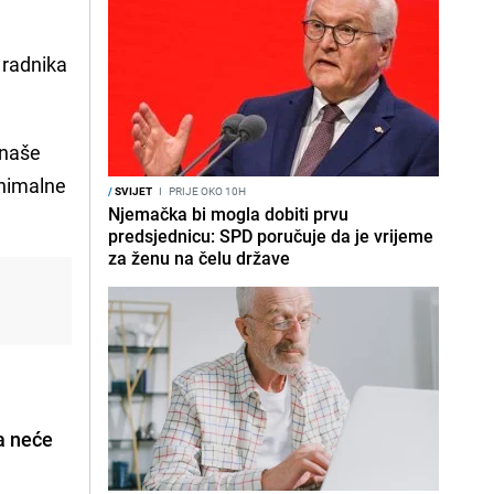
 radnika
 naše
inimalne
/
SVIJET
I
PRIJE OKO 10H
Njemačka bi mogla dobiti prvu
predsjednicu: SPD poručuje da je vrijeme
za ženu na čelu države
a neće