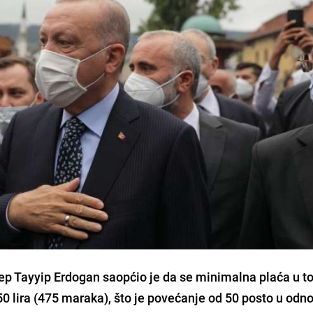
ep Tayyip Erdogan
saopćio je da se
minimalna plaća
u to
0 lira (475 maraka)
, što je povećanje od 50 posto u odn