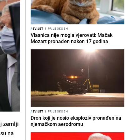
/
SVIJET
I
PRIJE OKO 8H
Vlasnica nije mogla vjerovati: Mačak
Mozart pronađen nakon 17 godina
/
SVIJET
I
PRIJE OKO 9H
Dron koji je nosio eksploziv pronađen na
j zemlji
njemačkom aerodromu
osu na