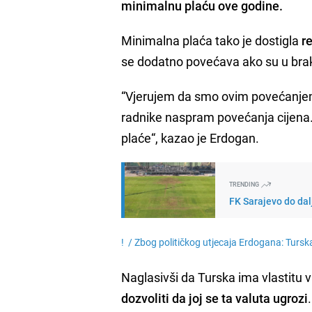
minimalnu plaću ove godine.
Minimalna plaća tako je dostigla
r
se dodatno povećava ako su u brak
“Vjerujem da smo ovim povećanjem
radnike naspram povećanja cijena.
plaće“, kazao je Erdogan.
TRENDING
FK Sarajevo do dal
! /
Zbog političkog utjecaja Erdogana: Turska 
Naglasivši da Turska ima vlastitu va
dozvoliti da joj se ta valuta ugrozi
.