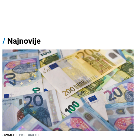
/
Najnovije
/
SVIJET
I
PRIJE OKO 1H