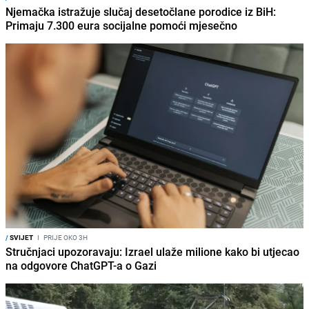
Njemačka istražuje slučaj desetočlane porodice iz BiH:
Primaju 7.300 eura socijalne pomoći mjesečno
/
SVIJET
I
PRIJE OKO 3H
Stručnjaci upozoravaju: Izrael ulaže milione kako bi utjecao
na odgovore ChatGPT-a o Gazi