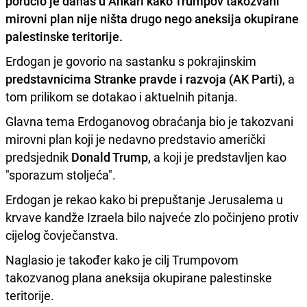
poručio je danas u Ankari kako Trumpov takozvani
mirovni plan nije ništa drugo nego aneksija okupirane
palestinske teritorije.
Erdogan je govorio na sastanku s pokrajinskim
predstavnicima Stranke pravde i razvoja (AK Parti)
, a
tom prilikom se dotakao i aktuelnih pitanja.
Glavna tema Erdoganovog obraćanja bio je takozvani
mirovni plan koji je nedavno predstavio američki
predsjednik
Donald Trump,
a koji je predstavljen kao
"sporazum stoljeća".
Erdogan je rekao kako bi prepuštanje Jerusalema u
krvave kandže Izraela bilo najveće zlo počinjeno protiv
cijelog čovječanstva.
Naglasio je također kako je cilj Trumpovom
takozvanog plana aneksija okupirane palestinske
teritorije.