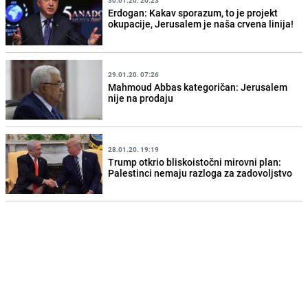
30.01.20. 20:23
Erdogan: Kakav sporazum, to je projekt
okupacije, Jerusalem je naša crvena linija!
29.01.20. 07:26
Mahmoud Abbas kategoričan: Jerusalem
nije na prodaju
28.01.20. 19:19
Trump otkrio bliskoistočni mirovni plan:
Palestinci nemaju razloga za zadovoljstvo