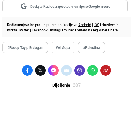
Dodajte Radiosarajevo.ba u omiljene Google izvore
Radiosarajevo.ba
pratite putem aplikacije za
Android
|
iOS
i društvenih
mreža
Twitter
|
Facebook
|
Instagram
, kao i putem našeg
Viber
Chata.
#Recep Tayip Erdogan
#Al Aqsa
#Palestina
307
Dijeljenja