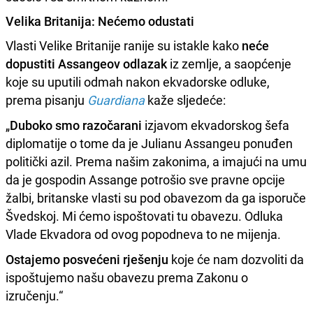
Velika Britanija: Nećemo odustati
Vlasti Velike Britanije ranije su istakle kako
neće
dopustiti Assangeov odlazak
iz zemlje, a saopćenje
koje su uputili odmah nakon ekvadorske odluke,
prema pisanju
Guardiana
kaže sljedeće:
„
Duboko smo razočarani
izjavom ekvadorskog šefa
diplomatije o tome da je Julianu Assangeu ponuđen
politički azil. Prema našim zakonima, a imajući na umu
da je gospodin Assange potrošio sve pravne opcije
žalbi, britanske vlasti su pod obavezom da ga isporuče
Švedskoj. Mi ćemo ispoštovati tu obavezu. Odluka
Vlade Ekvadora od ovog popodneva to ne mijenja.
Ostajemo posvećeni rješenju
koje će nam dozvoliti da
ispoštujemo našu obavezu prema Zakonu o
izručenju.“