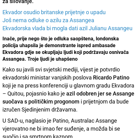
za silovanje.
Ekvador osudio britanske prijetnje o upadu
Još nema odluke o azilu za Assangea
Ekvadorska vlada bi mogla dati azil Julianu Assangeu
Inače, prije nego što je odluka saopštena, londonska
policija uhapsila je demonstrante ispred ambasade
Ekvadora gdje se okupljaju ljudi koji podržavaju osnivača
Assangea. Troje ljudi je uhapšeno
Kako su javili svi svjetski mediji, vijest je potvrdio
ekvadorski ministar vanjskih poslova
Ricardo Patino
koji je na press konferenciji u glavnom gradu Ekvadora
– Quitou, pojasnio kako je
azil odobren jer se Assange
suočava s političkim progonom
i prijetnjom da bude
izručen Sjedinjenim državama.
U SAD-u, naglasio je Patino, Australac Assange
vjerovatno ne bi imao fer suđenje, a možda bi se
suočio i sa smrtnom kaznom.