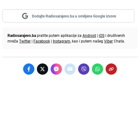
Dodajte Radiosarajevo.ba u omiljene Google izvore
Radiosarajevo.ba
pratite putem aplikacije za
Android
|
iOS
i društvenih
mreža
Twitter
|
Facebook
|
Instagram
, kao i putem našeg
Viber
Chata.