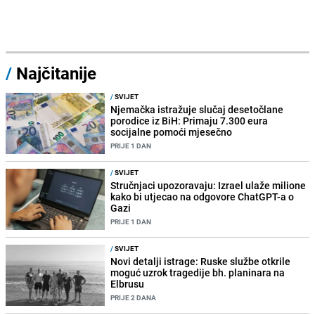
/
Najčitanije
/
SVIJET
Njemačka istražuje slučaj desetočlane
porodice iz BiH: Primaju 7.300 eura
socijalne pomoći mjesečno
PRIJE 1 DAN
/
SVIJET
Stručnjaci upozoravaju: Izrael ulaže milione
kako bi utjecao na odgovore ChatGPT-a o
Gazi
PRIJE 1 DAN
/
SVIJET
Novi detalji istrage: Ruske službe otkrile
moguć uzrok tragedije bh. planinara na
Elbrusu
PRIJE 2 DANA