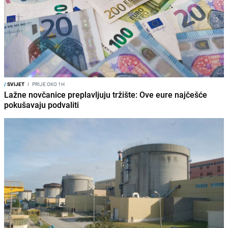
/
SVIJET
I
PRIJE OKO 1H
Lažne novčanice preplavljuju tržište: Ove eure najčešće
pokušavaju podvaliti