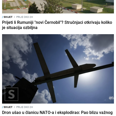
/
SVIJET
I
PRIJE OKO 2H
Prijeti li Rumuniji "novi Černobil"? Stručnjaci otkrivaju koliko
je situacija ozbiljna
/
SVIJET
I
PRIJE OKO 2H
Dron ušao u članicu NATO-a i eksplodirao: Pao blizu važnog