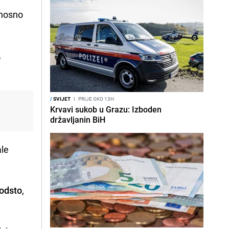
dnosno
o
/
SVIJET
I
PRIJE OKO 13H
Krvavi sukob u Grazu: Izboden
državljanin BiH
ale
 odsto
,