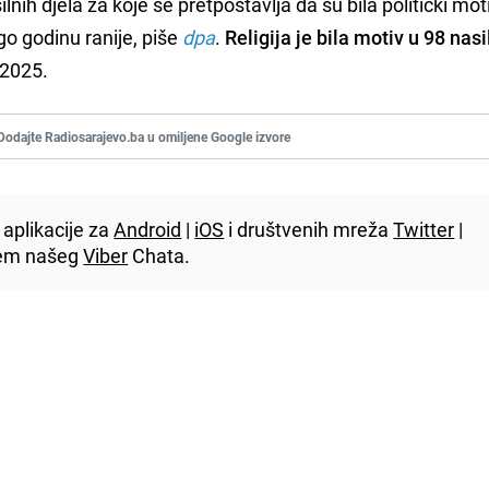
lnih djela za koje se pretpostavlja da su bila politički mot
go godinu ranije, piše
dpa
.
Religija je bila motiv u 98 nasi
2025.
Dodajte Radiosarajevo.ba u omiljene Google izvore
aplikacije za
Android
|
iOS
i društvenih mreža
Twitter
|
utem našeg
Viber
Chata.