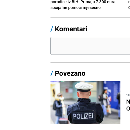
porodice iz BiH: Primaju 7.300 eura
socijalne pomoći mjesečno
/
Komentari
/
Povezano
10
N
O