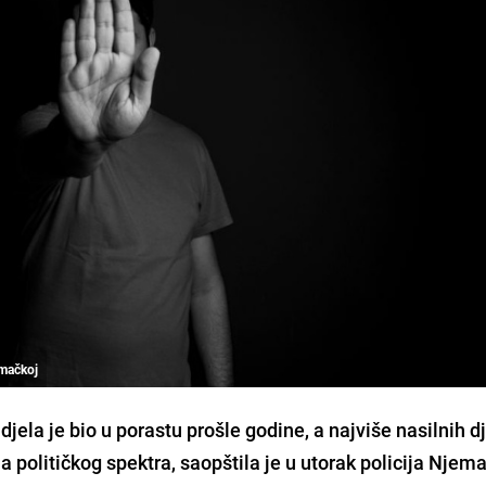
emačkoj
 djela je bio u porastu prošle godine, a najviše nasilnih d
a političkog spektra, saopštila je u utorak policija Njem