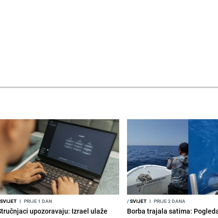
SVIJET
I
PRIJE 1 DAN
/
SVIJET
I
PRIJE 2 DANA
Stručnjaci upozoravaju: Izrael ulaže
Borba trajala satima: Pogled