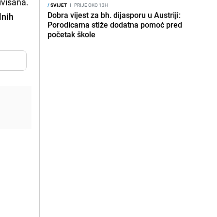
ivisana.
/
SVIJET
I
PRIJE OKO 13H
Dobra vijest za bh. dijasporu u Austriji:
lnih
Porodicama stiže dodatna pomoć pred
početak škole