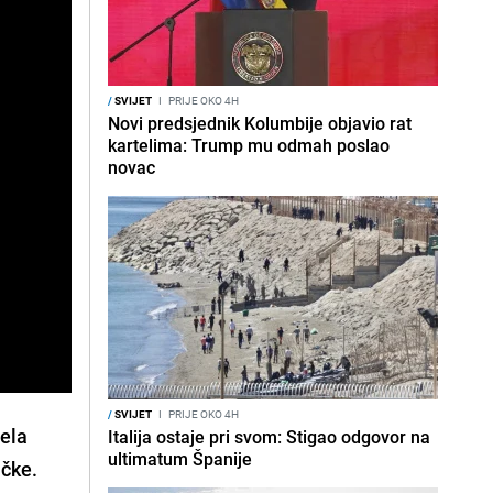
/
SVIJET
I
PRIJE OKO 4H
Novi predsjednik Kolumbije objavio rat
kartelima: Trump mu odmah poslao
novac
/
SVIJET
I
PRIJE OKO 4H
jela
Italija ostaje pri svom: Stigao odgovor na
ultimatum Španije
ačke.