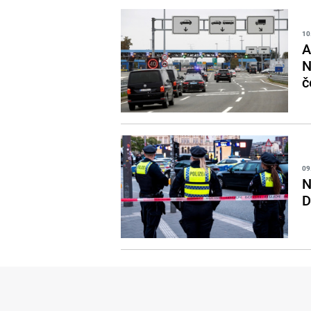
10
A
N
č
09
N
D