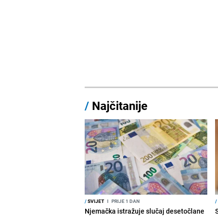
/
Najčitanije
/
SVIJET
I
PRIJE 1 DAN
/
Njemačka istražuje slučaj desetočlane