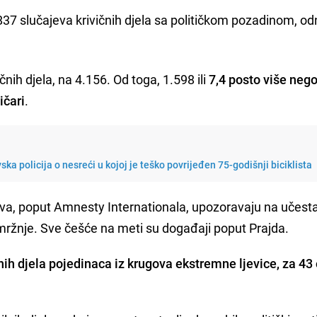
837 slučajeva krivičnih djela sa političkom pozadinom, o
čnih djela, na 4.156. Od toga, 1.598 ili
7,4 posto više neg
ičari
.
ska policija o nesreći u kojoj je teško povrijeđen 75-godišnji biciklista
rava, poput Amnesty Internationala, upozoravaju na učest
ržnje. Sve češće na meti su događaji poput Prajda.
nih djela pojedinaca iz krugova ekstremne ljevice, za 43