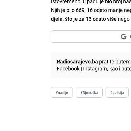
Istovremeno, u padu je bio broj nasi
Njih je bilo 669, 16 odsto manje ne
djela, što je za 13 odsto više
nego 
Radiosarajevo.ba
pratite putem 
Facebook
|
Instagram
, kao i p
#nasilje
#Njemačka
#policija