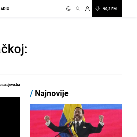
RADIO
90,2 FM
čkoj:
osarajevo.ba
/
Najnovije