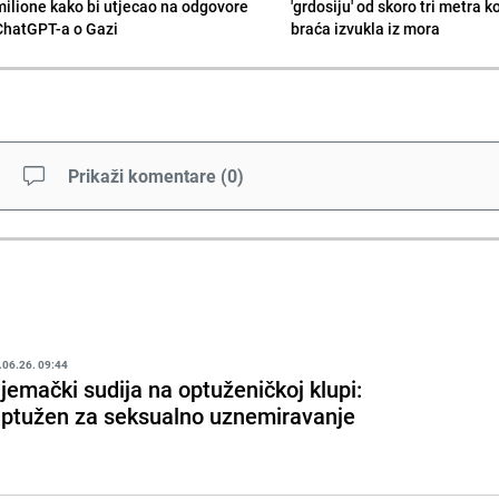
milione kako bi utjecao na odgovore
'grdosiju' od skoro tri metra k
ChatGPT-a o Gazi
braća izvukla iz mora
Prikaži komentare
(
0
)
.06.26. 09:44
jemački sudija na optuženičkoj klupi:
ptužen za seksualno uznemiravanje