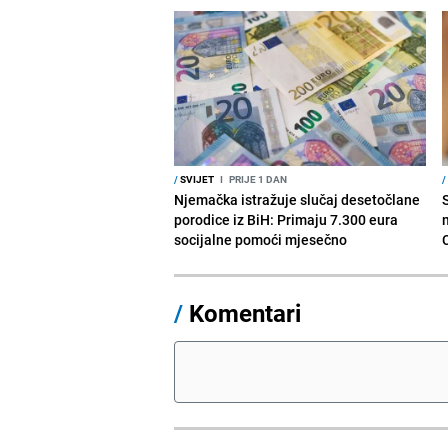
/
SVIJET
I
PRIJE 1 DAN
/
Njemačka istražuje slučaj desetočlane
porodice iz BiH: Primaju 7.300 eura
socijalne pomoći mjesečno
/
Komentari