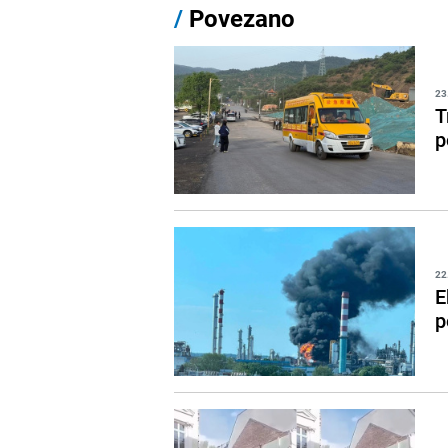
/
Povezano
23
T
p
22
E
p