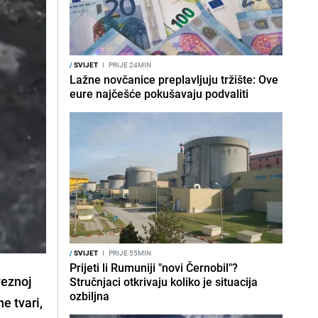
/
SVIJET
I
PRIJE 24MIN
Lažne novčanice preplavljuju tržište: Ove
eure najčešće pokušavaju podvaliti
/
SVIJET
I
PRIJE 55MIN
Prijeti li Rumuniji "novi Černobil"?
veznoj
Stručnjaci otkrivaju koliko je situacija
ozbiljna
e tvari,