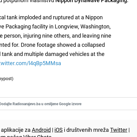
al tank imploded and ruptured at a Nippon
 Packaging facility in Longview, Washington,
ne person, injuring nine others, and leaving nine
ted for. Drone footage showed a collapsed
 tank and multiple damaged vehicles at the
.twitter.com/l4qBp5MMsa
nypost)
Dodajte Radiosarajevo.ba u omiljene Google izvore
aplikacije za
Android
|
iOS
i društvenih mreža
Twitter
|
utem našeg
Viber
Chata.