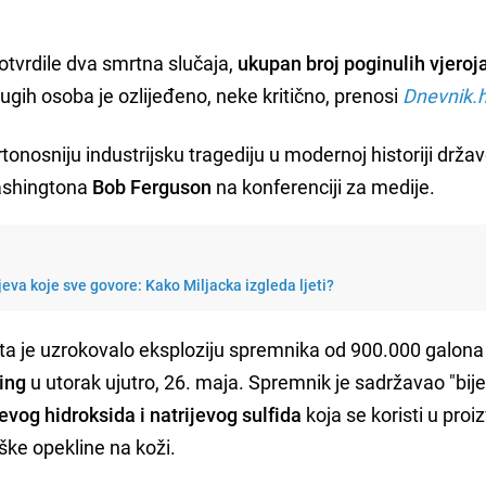
otvrdile dva smrtna slučaja,
ukupan broj poginulih vjeroj
gih osoba je ozlijeđeno, neke kritično, prenosi
Dnevnik.h
nosniju industrijsku tragediju u modernoj historiji drža
ashingtona
Bob Ferguson
na konferenciji za medije.
jeva koje sve govore: Kako Miljacka izgleda ljeti?
 šta je uzrokovalo eksploziju spremnika od 900.000 galona
ing
u utorak ujutro, 26. maja. Spremnik je sadržavao "bije
evog hidroksida i natrijevog sulfida
koja se koristi u proi
ške opekline na koži.