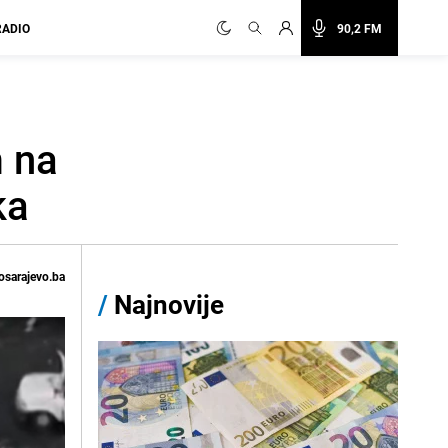
RADIO
90,2 FM
 na
ka
osarajevo.ba
/
Najnovije