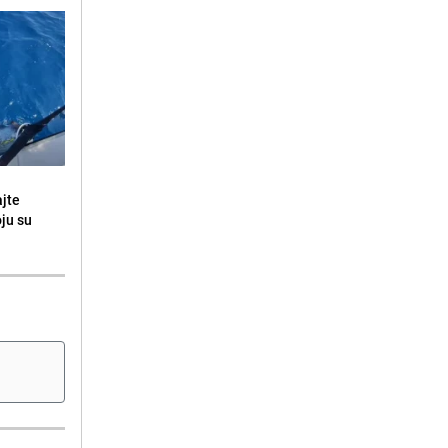
ajte
oju su