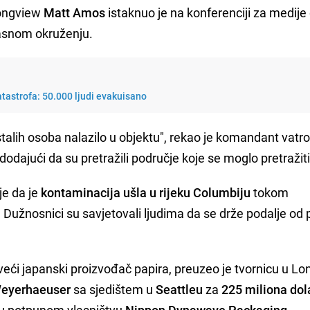
Longview
Matt Amos
istaknuo je na konferenciji za medije
pasnom okruženju.
 katastrofa: 50.000 ljudi evakuisano
stalih osoba nalazilo u objektu", rekao je komandant vat
dodajući da su pretražili područje koje se moglo pretražiti
je da je
kontaminacija ušla u rijeku Columbiju
tokom
. Dužnosnici su savjetovali ljudima da se drže podalje od
veći japanski proizvođač papira, preuzeo je tvornicu u L
eyerhaeuser
sa sjedištem u
Seattleu
za
225 miliona dol
 u potpunom vlasništvu
Nippon Dynawave Packaging.