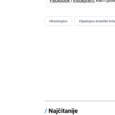
#Washington
#Sjedinjene Američke Drž
/
Najčitanije