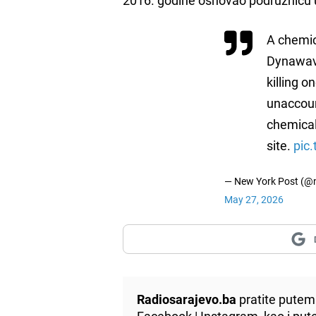
A chemic
Dynawave
killing o
unaccoun
chemical
site.
pic
— New York Post (@
May 27, 2026
Radiosarajevo.ba
pratite putem 
Facebook
|
Instagram
, kao i p