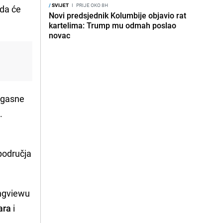
/
SVIJET
I
PRIJE OKO 8H
 da će
Novi predsjednik Kolumbije objavio rat
kartelima: Trump mu odmah poslao
novac
rogasne
.
 područja
ongviewu
ara
i