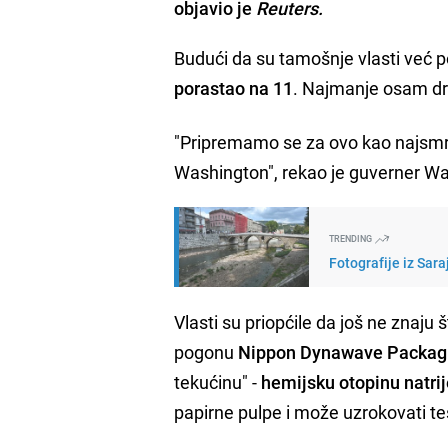
objavio je
Reuters.
Budući da su tamošnje vlasti već p
porastao na 11
. Najmanje osam dru
"Pripremamo se za ovo kao najsmrto
Washington", rekao je guverner W
TRENDING
Fotografije iz Sara
Vlasti su priopćile da još ne znaju
pogonu
Nippon Dynawave Packag
tekućinu" -
hemijsku otopinu natrij
papirne pulpe i može uzrokovati te