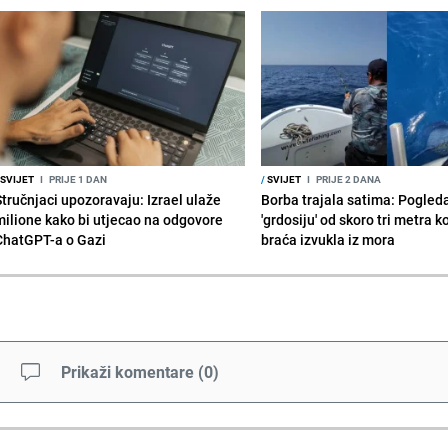
SVIJET
I
PRIJE 1 DAN
/
SVIJET
I
PRIJE 2 DANA
Stručnjaci upozoravaju: Izrael ulaže
Borba trajala satima: Pogled
milione kako bi utjecao na odgovore
'grdosiju' od skoro tri metra k
ChatGPT-a o Gazi
braća izvukla iz mora
Prikaži komentare
(
0
)