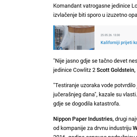
Komandant vatrogasne jedinice 
izvlačenje biti sporo u izuzetno o
25.05.26. 13:30
Kaliforniji prijeti
"Nije jasno gdje se tačno devet ne
jedinice Cowlitz 2
Scott Goldstein,
"Testiranje uzoraka vode potvrdilo 
jučerašnjeg dana", kazale su vlasti
gdje se dogodila katastrofa.
Nippon Paper Industries,
drugi naj
od kompanije za drvnu industriju
W
2016. godine osnovao podružnicu