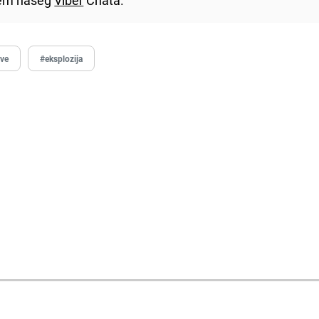
ave
#eksplozija