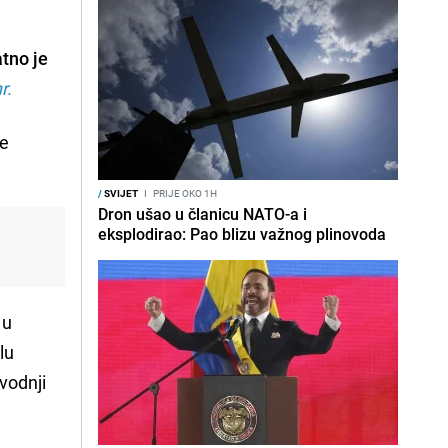
atno je
r.
ve
/
SVIJET
I
PRIJE OKO 1H
Dron ušao u članicu NATO-a i
eksplodirao: Pao blizu važnog plinovoda
 u
lu
zvodnji