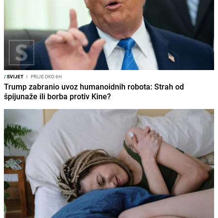
/
SVIJET
I
PRIJE OKO 6H
Trump zabranio uvoz humanoidnih robota: Strah od
špijunaže ili borba protiv Kine?