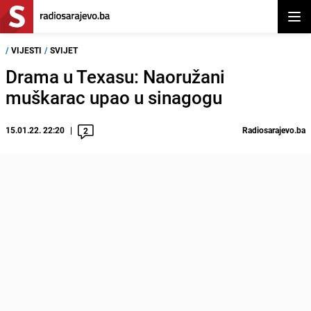
Otvor
/
VIJESTI
/
SVIJET
Drama u Texasu: Naoružani
muškarac upao u sinagogu
15.01.22. 22:20
Radiosarajevo.ba
2