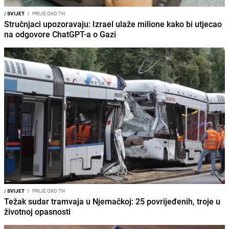
/
SVIJET
I
PRIJE OKO 7H
Stručnjaci upozoravaju: Izrael ulaže milione kako bi utjecao
na odgovore ChatGPT-a o Gazi
/
SVIJET
I
PRIJE OKO 7H
Težak sudar tramvaja u Njemačkoj: 25 povrijeđenih, troje u
životnoj opasnosti