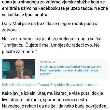
upao je u sinagogu za vrijeme vjerske službe koja se
emitirala uživo na Facebooku te je uzeo taoce. Ne zna
se koliko je ljudi unutra.
Daily Mail piše da traži da se njegov rođak pusti iz
zatvora.
Na live streamu, koji je ubrzo prekinut, moglo se čuti:
"Umrijet ću. Čujete li me. Umrijet ću radeći ovo. Ne
plačite za mnom."
TRENDING
Stručnjak za sigurnost Ahmed Kico upozorava:
Pred nama je burna jesen, institucije moraju
djelovati
SAD /
Oružani napad u Texasu: Broj ubijenih povećan na sedam
Kako javlja lokalni Star, muškarac je više puta, dok je
live stream još radio, spomenuo svoju sestru.
Navodno je rekao i da ne želi da neko bude povrijeđen,