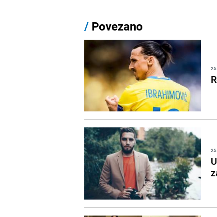
/
Povezano
25
R
25
U
z