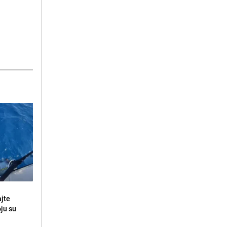
ajte
oju su