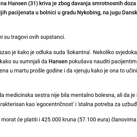
tina Hansen
(31) kriva je zbog davanja smrotnosnih doza
ijih pacijenata u bolnici u gradu Nykobing, na jugu Dansk
ni su tragovi ovih supstanci.
zao je kako je odluka suda 'šokantna'. Nekoliko svjedoka,
e kako su sumnjali da
Hansen
pokušava nauditi pacijenti
na u martu prošle godine i da vjeruju kako je ona to učini
a medicinska sestra nije bila mentalno bolesna, ali da je
kterisan kao 'egocentričnost' i 'stalna potreba za uzbu
 morat će platiti i 425.000 kruna (57.100 eura) članovima