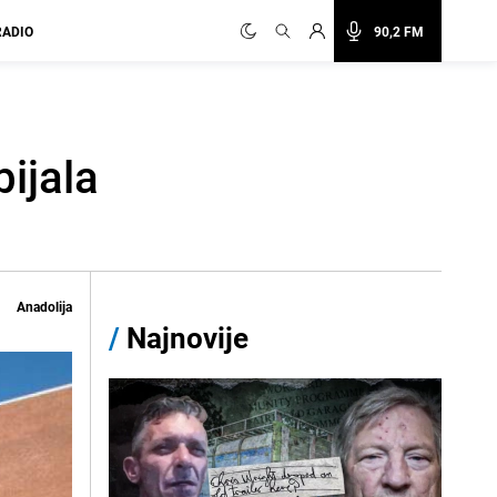
RADIO
90,2 FM
bijala
Anadolija
/
Najnovije