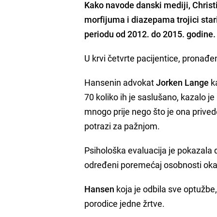
Kako navode danski mediji,
Chris
morfijuma i diazepama trojici star
periodu od 2012. do 2015. godine.
U krvi četvrte pacijentice, pronađe
Hansenin advokat
Jorken Lange
ka
70 koliko ih je saslušano, kazalo j
mnogo prije nego što je ona privede
potrazi za pažnjom.
Psihološka evaluacija je pokazala d
određeni poremećaj osobnosti okara
Hansen
koja je odbila sve optužbe,
porodice jedne žrtve.