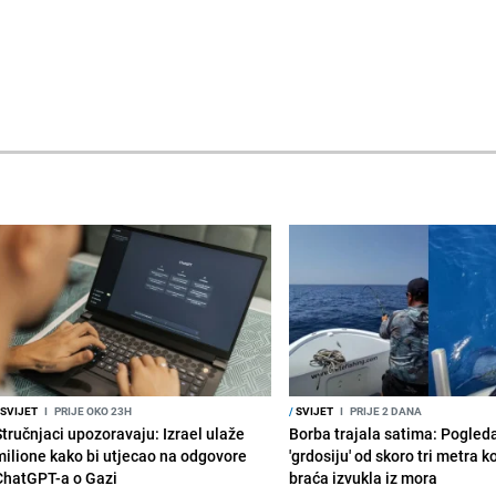
SVIJET
I
PRIJE OKO 23H
/
SVIJET
I
PRIJE 2 DANA
Stručnjaci upozoravaju: Izrael ulaže
Borba trajala satima: Pogled
milione kako bi utjecao na odgovore
'grdosiju' od skoro tri metra k
ChatGPT-a o Gazi
braća izvukla iz mora