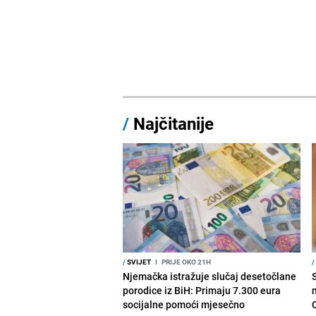
/
Najčitanije
/
SVIJET
I
PRIJE OKO 21H
/
Njemačka istražuje slučaj desetočlane
porodice iz BiH: Primaju 7.300 eura
socijalne pomoći mjesečno