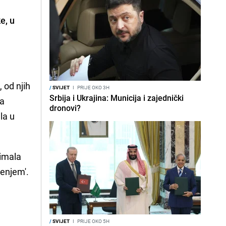
e, u
 od njih
/
SVIJET
I
PRIJE OKO 3H
Srbija i Ukrajina: Municija i zajednički
ma
dronovi?
la u
 imala
đenjem'.
/
SVIJET
I
PRIJE OKO 5H