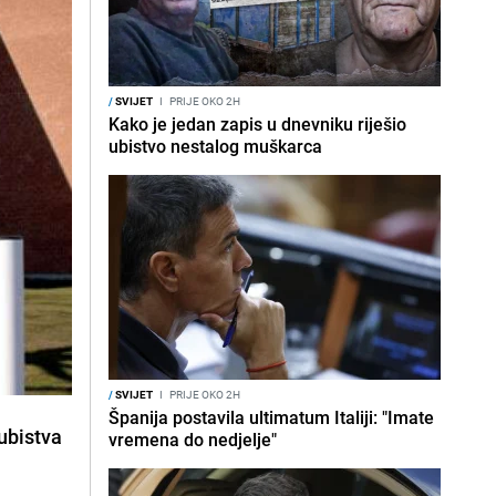
/
SVIJET
I
PRIJE OKO 2H
Kako je jedan zapis u dnevniku riješio
ubistvo nestalog muškarca
/
SVIJET
I
PRIJE OKO 2H
Španija postavila ultimatum Italiji: "Imate
 ubistva
vremena do nedjelje"