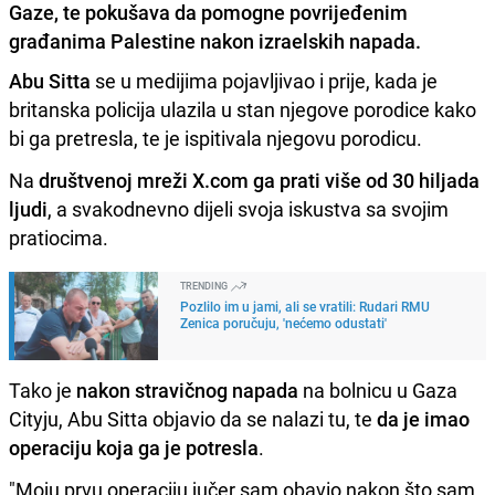
Gaze, te pokušava da pomogne povrijeđenim
građanima Palestine nakon izraelskih napada.
Abu Sitta
se u medijima pojavljivao i prije, kada je
britanska policija ulazila u stan njegove porodice kako
bi ga pretresla, te je ispitivala njegovu porodicu.
Na
društvenoj mreži X.com ga prati više od 30 hiljada
ljudi
, a svakodnevno dijeli svoja iskustva sa svojim
pratiocima.
TRENDING
Pozlilo im u jami, ali se vratili: Rudari RMU
Zenica poručuju, 'nećemo odustati'
Tako je
nakon stravičnog napada
na bolnicu u Gaza
Cityju, Abu Sitta objavio da se nalazi tu, te
da je imao
operaciju koja ga je potresla
.
"Moju prvu operaciju jučer sam obavio nakon što sam