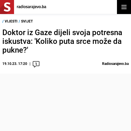
Otvor
/
VIJESTI
/
SVIJET
Doktor iz Gaze dijeli svoja potresna
iskustva: 'Koliko puta srce može da
pukne?'
19.10.23. 17:20
Radiosarajevo.ba
1