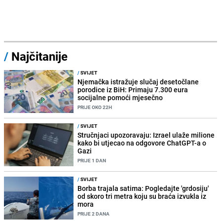
/
Najčitanije
/
SVIJET
Njemačka istražuje slučaj desetočlane
porodice iz BiH: Primaju 7.300 eura
socijalne pomoći mjesečno
PRIJE OKO 22H
/
SVIJET
Stručnjaci upozoravaju: Izrael ulaže milione
kako bi utjecao na odgovore ChatGPT-a o
Gazi
PRIJE 1 DAN
/
SVIJET
Borba trajala satima: Pogledajte 'grdosiju'
od skoro tri metra koju su braća izvukla iz
mora
PRIJE 2 DANA