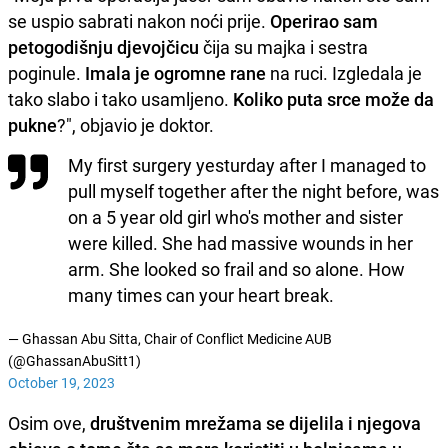
se uspio sabrati nakon noći prije.
Operirao sam
petogodišnju djevojčicu
čija su majka i sestra
poginule.
Imala je ogromne rane
na ruci. Izgledala je
tako slabo i tako usamljeno.
Koliko puta srce može da
pukne
?", objavio je doktor.
My first surgery yesturday after I managed to
pull myself together after the night before, was
on a 5 year old girl who's mother and sister
were killed. She had massive wounds in her
arm. She looked so frail and so alone. How
many times can your heart break.
— Ghassan Abu Sitta, Chair of Conflict Medicine AUB
(@GhassanAbuSitt1)
October 19, 2023
Osim ove,
društvenim mrežama se dijelila i njegova