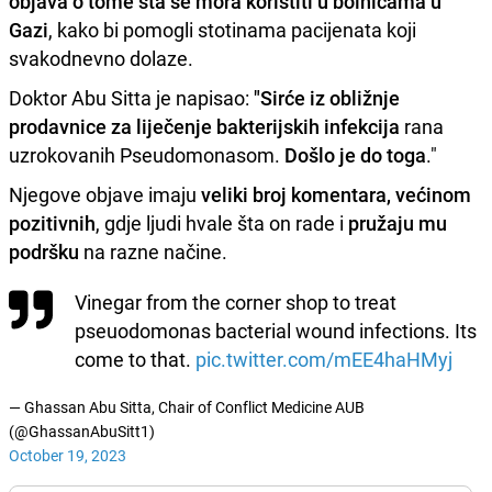
objava o tome šta se mora koristiti u bolnicama u
Gazi
, kako bi pomogli stotinama pacijenata koji
svakodnevno dolaze.
Doktor Abu Sitta je napisao:
"Sirće iz obližnje
prodavnice za liječenje bakterijskih infekcija
rana
uzrokovanih Pseudomonasom.
Došlo je do toga
."
Njegove objave imaju
veliki broj komentara, većinom
pozitivnih
, gdje ljudi hvale šta on rade i
pružaju mu
podršku
na razne načine.
Vinegar from the corner shop to treat
pseuodomonas bacterial wound infections. Its
come to that.
pic.twitter.com/mEE4haHMyj
— Ghassan Abu Sitta, Chair of Conflict Medicine AUB
(@GhassanAbuSitt1)
October 19, 2023