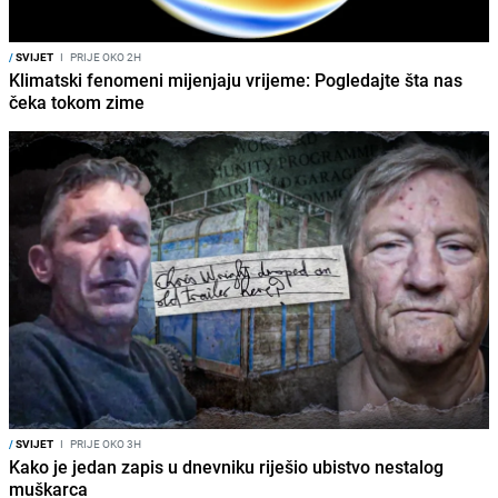
/
SVIJET
I
PRIJE OKO 2H
Klimatski fenomeni mijenjaju vrijeme: Pogledajte šta nas
čeka tokom zime
/
SVIJET
I
PRIJE OKO 3H
Kako je jedan zapis u dnevniku riješio ubistvo nestalog
muškarca