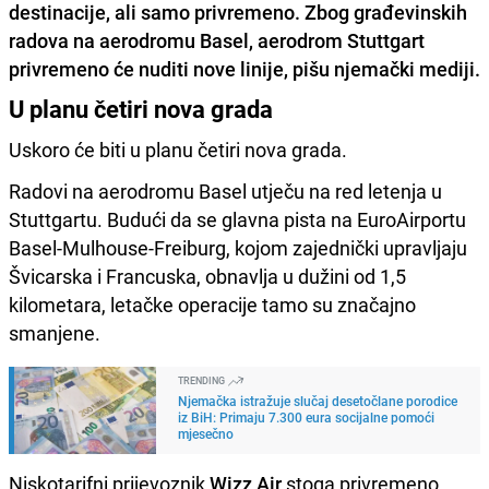
destinacije, ali samo privremeno. Zbog građevinskih
radova na aerodromu Basel, aerodrom Stuttgart
privremeno će nuditi nove linije, pišu njemački mediji.
U planu četiri nova grada
Uskoro će biti u planu četiri nova grada.
Radovi na aerodromu Basel utječu na red letenja u
Stuttgartu. Budući da se glavna pista na EuroAirportu
Basel-Mulhouse-Freiburg, kojom zajednički upravljaju
Švicarska i Francuska, obnavlja u dužini od 1,5
kilometara, letačke operacije tamo su značajno
smanjene.
TRENDING
Njemačka istražuje slučaj desetočlane porodice
iz BiH: Primaju 7.300 eura socijalne pomoći
mjesečno
Niskotarifni prijevoznik
Wizz Air
stoga privremeno