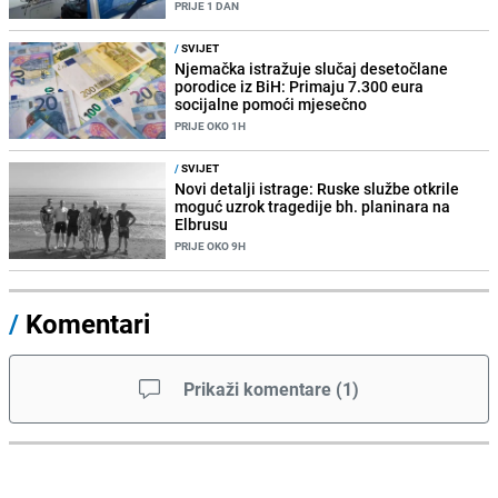
PRIJE 1 DAN
/
SVIJET
Njemačka istražuje slučaj desetočlane
porodice iz BiH: Primaju 7.300 eura
socijalne pomoći mjesečno
PRIJE OKO 1H
/
SVIJET
Novi detalji istrage: Ruske službe otkrile
moguć uzrok tragedije bh. planinara na
Elbrusu
PRIJE OKO 9H
/
Komentari
Prikaži komentare
(
1
)