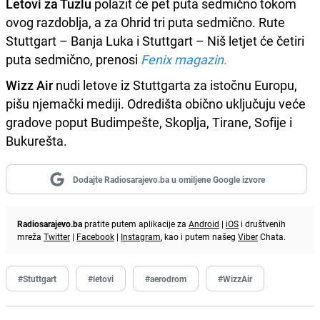
Letovi za Tuzlu
polazit će pet puta sedmično tokom
ovog razdoblja, a za Ohrid tri puta sedmično. Rute
Stuttgart – Banja Luka i Stuttgart – Niš letjet će četiri
puta sedmično, prenosi
Fenix magazin.
Wizz Air
nudi letove iz Stuttgarta za istočnu Europu,
pišu njemački mediji. Odredišta obično uključuju veće
gradove poput Budimpešte, Skoplja, Tirane, Sofije i
Bukurešta.
Dodajte Radiosarajevo.ba u omiljene Google izvore
Radiosarajevo.ba
pratite putem aplikacije za
Android
|
iOS
i društvenih
mreža
Twitter
|
Facebook
|
Instagram
, kao i putem našeg
Viber
Chata.
#Stuttgart
#letovi
#aerodrom
#WizzAir