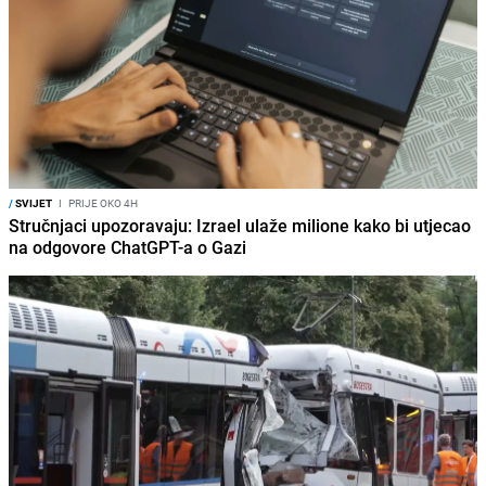
/
SVIJET
I
PRIJE OKO 4H
Stručnjaci upozoravaju: Izrael ulaže milione kako bi utjecao
na odgovore ChatGPT-a o Gazi