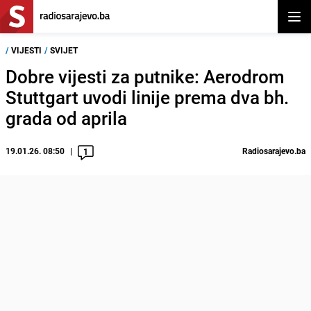
Otvor
/
VIJESTI
/
SVIJET
Dobre vijesti za putnike: Aerodrom
Stuttgart uvodi linije prema dva bh.
grada od aprila
19.01.26. 08:50
Radiosarajevo.ba
1