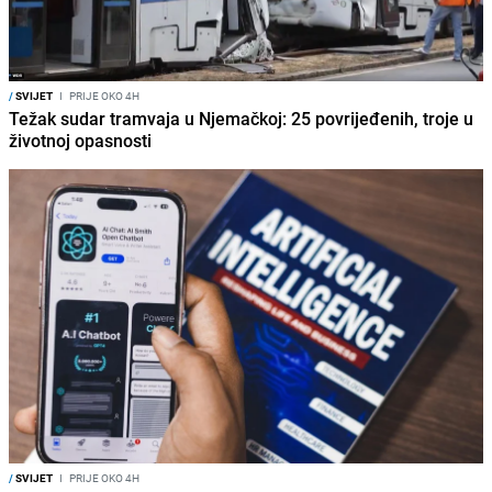
/
SVIJET
I
PRIJE OKO 4H
Težak sudar tramvaja u Njemačkoj: 25 povrijeđenih, troje u
životnoj opasnosti
/
SVIJET
I
PRIJE OKO 4H