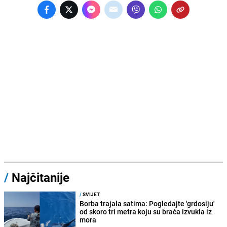
/
Najčitanije
/
SVIJET
Borba trajala satima: Pogledajte 'grdosiju'
od skoro tri metra koju su braća izvukla iz
mora