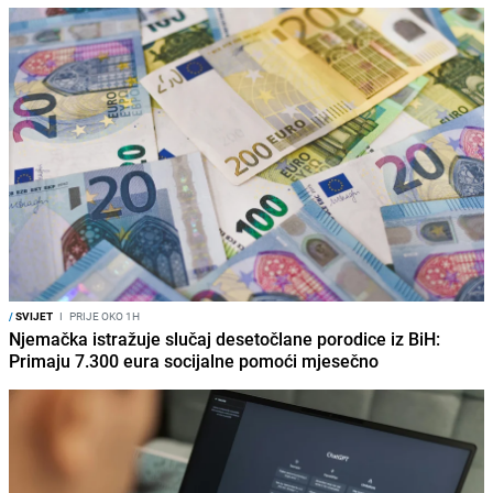
/
SVIJET
I
PRIJE OKO 1H
Njemačka istražuje slučaj desetočlane porodice iz BiH:
Primaju 7.300 eura socijalne pomoći mjesečno