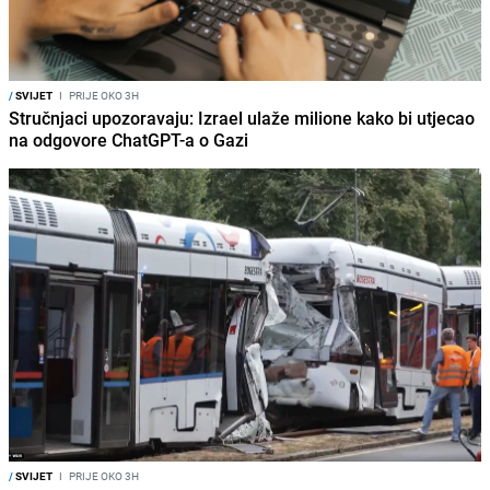
/
SVIJET
I
PRIJE OKO 3H
Stručnjaci upozoravaju: Izrael ulaže milione kako bi utjecao
na odgovore ChatGPT-a o Gazi
/
SVIJET
I
PRIJE OKO 3H