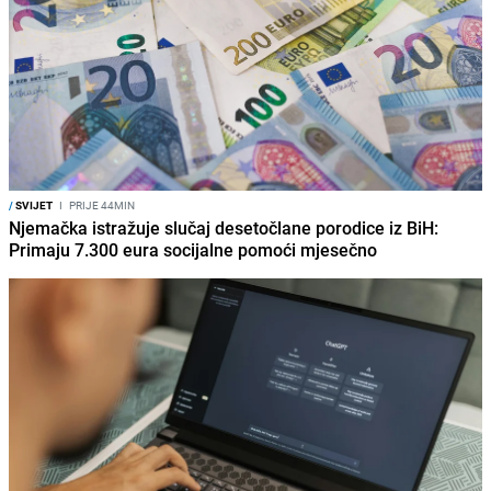
/
SVIJET
I
PRIJE 44MIN
Njemačka istražuje slučaj desetočlane porodice iz BiH:
Primaju 7.300 eura socijalne pomoći mjesečno