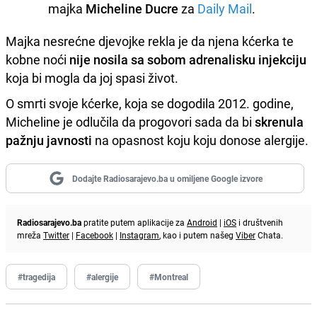
majka
Micheline Ducre
za
Daily Mail
.
Majka nesrećne djevojke rekla je da njena kćerka te
kobne noći
nije nosila sa sobom adrenalisku injekciju
koja bi mogla da joj spasi život.
O smrti svoje kćerke, koja se dogodila 2012. godine,
Micheline je odlučila da progovori sada da bi
skrenula
pažnju javnosti
na opasnost koju koju donose alergije.
Dodajte Radiosarajevo.ba u omiljene Google izvore
Radiosarajevo.ba
pratite putem aplikacije za
Android
|
iOS
i društvenih
mreža
Twitter
|
Facebook
|
Instagram
, kao i putem našeg
Viber
Chata.
#tragedija
#alergije
#Montreal