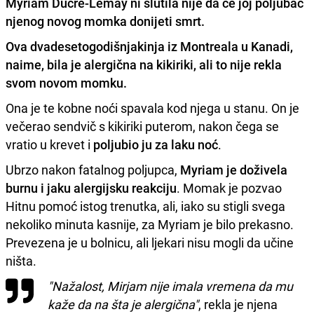
Myriam Ducre-Lemay ni slutila nije da će joj poljubac
njenog novog momka donijeti smrt.
Ova dvadesetogodišnjakinja iz Montreala u Kanadi,
naime, bila je
alergična na kikiriki
, ali to nije rekla
svom novom momku.
Ona je te kobne noći spavala kod njega u stanu. On je
večerao sendvič s kikiriki puterom, nakon čega se
vratio u krevet i
poljubio ju za laku noć
.
Ubrzo nakon fatalnog poljupca,
Myriam je doživela
burnu i jaku alergijsku reakciju
. Momak je pozvao
Hitnu pomoć istog trenutka, ali, iako su stigli svega
nekoliko minuta kasnije, za Myriam je bilo prekasno.
Prevezena je u bolnicu, ali ljekari nisu mogli da učine
ništa.
"Nažalost, Mirjam nije imala vremena da mu
kaže da na šta je alergična"
, rekla je njena