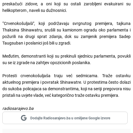
preskačući zidove, a oni koji su ostali zarobljeni evakuirani su
helikopterom , naveli su dužnosnici.
“Crvenokošuljaši", koji podržavaju svrgnutog premijera, tajkuna
Thaksina Shinawatru, srušili su kamionom ogradu oko parlamenta i
požurili na drugi sprat zdanja, dok su zamjenik premijera Sadep
Taugsuban i poslanici još bili u zgradi.
Međutim, demonstranti koji su prekinuli sjednicu parlamenta, povukli
su se iz zgrade na zahtjev opozicionih poslanika.
Protesti crvenokošuljaša traju već sedmicama. Traže ostavku
aktuelnog premijera i povratak Shinawatre. U protestima često dolazi
do sukoba policajaca sa demonstrantima, koji na seriji pregovora nisu
pristali na uvjete vlade, već kategorično traže ostavku premijera.
radiosarajevo.ba
Dodajte Radiosarajevo.ba u omiljene Google izvore