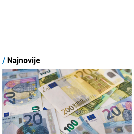
/
Najnovije