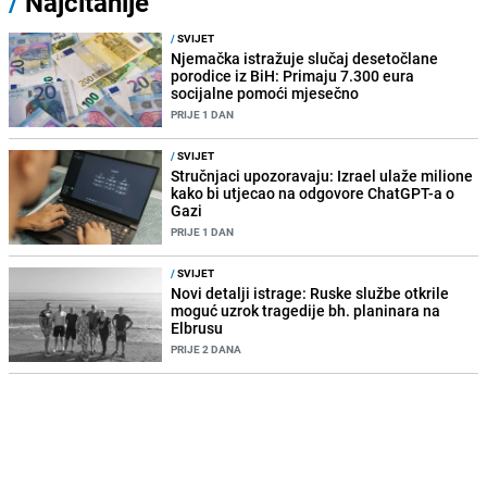
/
Najčitanije
/
SVIJET
Njemačka istražuje slučaj desetočlane
porodice iz BiH: Primaju 7.300 eura
socijalne pomoći mjesečno
PRIJE 1 DAN
/
SVIJET
Stručnjaci upozoravaju: Izrael ulaže milione
kako bi utjecao na odgovore ChatGPT-a o
Gazi
PRIJE 1 DAN
/
SVIJET
Novi detalji istrage: Ruske službe otkrile
moguć uzrok tragedije bh. planinara na
Elbrusu
PRIJE 2 DANA