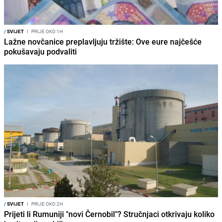
/
SVIJET
I
PRIJE OKO 1H
Lažne novčanice preplavljuju tržište: Ove eure najčešće
pokušavaju podvaliti
/
SVIJET
I
PRIJE OKO 2H
Prijeti li Rumuniji "novi Černobil"? Stručnjaci otkrivaju koliko