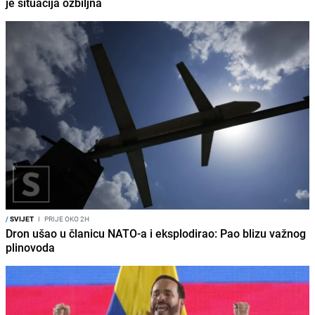
je situacija ozbiljna
/
SVIJET
I
PRIJE OKO 2H
Dron ušao u članicu NATO-a i eksplodirao: Pao blizu važnog
plinovoda