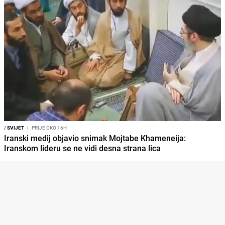
/
SVIJET
I
PRIJE OKO 16H
Iranski medij objavio snimak Mojtabe Khameneija:
Iranskom lideru se ne vidi desna strana lica