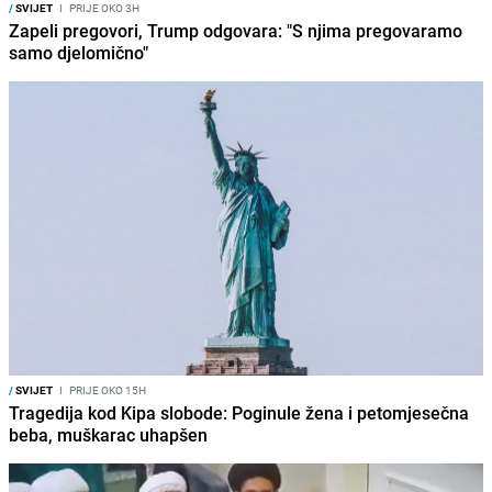
/
SVIJET
I
PRIJE OKO 3H
Zapeli pregovori, Trump odgovara: "S njima pregovaramo
samo djelomično"
/
SVIJET
I
PRIJE OKO 15H
Tragedija kod Kipa slobode: Poginule žena i petomjesečna
beba, muškarac uhapšen