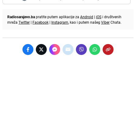
Radiosarajevo.ba
pratite putem aplikacije za
Android
|
iOS
i društvenih
mreža
Twitter
|
Facebook
|
Instagram
, kao i putem našeg
Viber
Chata.