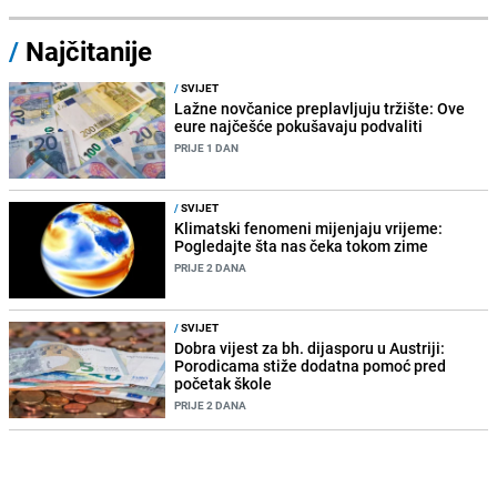
/
Najčitanije
/
SVIJET
Lažne novčanice preplavljuju tržište: Ove
eure najčešće pokušavaju podvaliti
PRIJE 1 DAN
/
SVIJET
Klimatski fenomeni mijenjaju vrijeme:
Pogledajte šta nas čeka tokom zime
PRIJE 2 DANA
/
SVIJET
Dobra vijest za bh. dijasporu u Austriji:
Porodicama stiže dodatna pomoć pred
početak škole
PRIJE 2 DANA