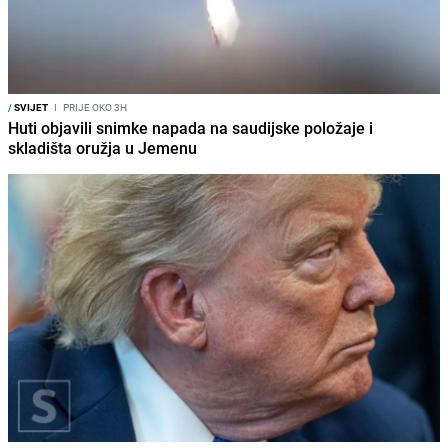
/
SVIJET
I
PRIJE OKO 3H
Huti objavili snimke napada na saudijske položaje i
skladišta oružja u Jemenu