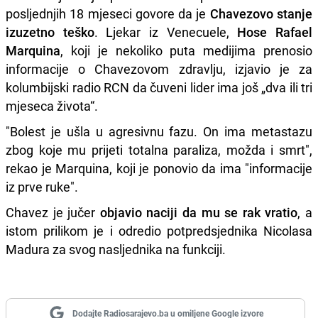
posljednjih 18 mjeseci govore da je
Chavezovo stanje
izuzetno teško
. Ljekar iz Venecuele,
Hose Rafael
Marquina
, koji je nekoliko puta medijima prenosio
informacije o Chavezovom zdravlju, izjavio je za
kolumbijski radio RCN da čuveni lider ima još „dva ili tri
mjeseca života“.
"Bolest je ušla u agresivnu fazu. On ima metastazu
zbog koje mu prijeti totalna paraliza, možda i smrt",
rekao je Marquina, koji je ponovio da ima "informacije
iz prve ruke".
Chavez je jučer
objavio naciji da mu se rak vratio
, a
istom prilikom je i odredio potpredsjednika Nicolasa
Madura za svog nasljednika na funkciji.
Dodajte Radiosarajevo.ba u omiljene Google izvore