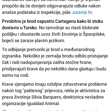
priopćilo da će donijeti odgovarajuće odluke nakon
analize podataka iz inspekcije, piše
Jutarnji.hr
.
Prvobitno je brod napustio Cartagenu kako bi stoku
dostavio u Tursku
. No tamošnje su vlasti blokirale
pošiljku i obustavile uvoz živih životinja iz Španjolske,
bojeći se zaraze plavim jezikom.
To odbijanje pretvorilo je brod u međunarodnog
izgnanika. Nekoliko je zemalja brodu odbilo pristajanje
čak i radi nadopunjavanja zaliha stočne hrane,
prisiljavajući krave da po nekoliko dana gladuju i budu
samo na vodi.
Krave vjerojatno imaju ozbiljne zdravstvene probleme
nakon tog "paklenog" prijevoza, rekla je aktivistica za
prava životinja Silvia Barquero, direktorica nevladine
organizacije Igualdad Animal.