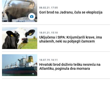
08.02.21. 17:05
Gori brod na Jadranu, čula se eksplozija
18.01.21. 15:10
Uključena i SIPA: Krijumčarili krave, ima
uhašenih, neki su pobjegli čamcem
18.07.19. 16:11
Hrvatski brod doživio tešku nesreću na
Atlantiku, poginula dva mornara