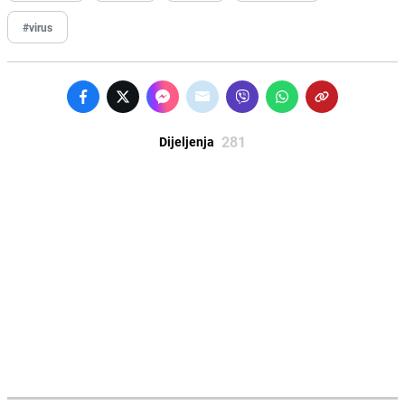
#virus
281
Dijeljenja