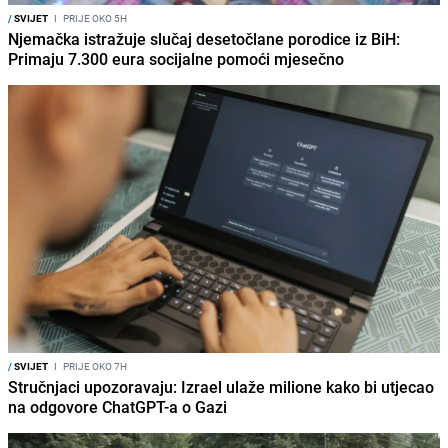
/
SVIJET
I
PRIJE OKO 5H
Njemačka istražuje slučaj desetočlane porodice iz BiH:
Primaju 7.300 eura socijalne pomoći mjesečno
/
SVIJET
I
PRIJE OKO 7H
Stručnjaci upozoravaju: Izrael ulaže milione kako bi utjecao
na odgovore ChatGPT-a o Gazi