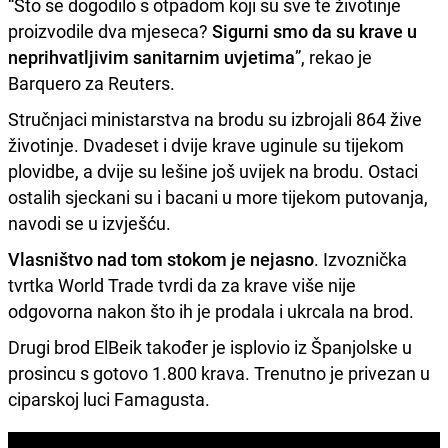
“Što se dogodilo s otpadom koji su sve te životinje
proizvodile dva mjeseca?
Sigurni smo da su krave u
neprihvatljivim sanitarnim uvjetima
”, rekao je
Barquero za Reuters.
Stručnjaci ministarstva na brodu su izbrojali 864 žive
životinje. Dvadeset i dvije krave uginule su tijekom
plovidbe, a dvije su lešine još uvijek na brodu. Ostaci
ostalih sjeckani su i bacani u more tijekom putovanja,
navodi se u izvješću.
Vlasništvo nad tom stokom je nejasno
. Izvoznička
tvrtka World Trade tvrdi da za krave više nije
odgovorna nakon što ih je prodala i ukrcala na brod.
Drugi brod ElBeik također je isplovio iz Španjolske u
prosincu s gotovo 1.800 krava. Trenutno je privezan u
ciparskoj luci Famagusta.