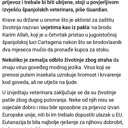
prijevoz i trebale bi biti ubijene, stoji u povjerljivom
izvješću španjolskih veterinara, piše
Guardian
.
Krave su držane u onome što je aktivist za zaštitu
životinja nazvao '
uvjetima kao iz pakla
' na brodu
Karim Allah, koji je u četvrtak pristao u jugoistočnoj
španjolskoj luci Cartagena nakon što se brodovlasnik
dva mjeseca mučio da pronađe kupca za stoku.
Nekoliko je zemalja odbilo životinje zbog straha
da
imaju virus goveđeg modrog jezika. Virus koji se
prenosi putem insekata uzrokuje hromost i krvarenje
kod goveda, ali ne utječe na ljude.
U izvještaju veterinara zaključuje se da su životinje
patile zbog dugog putovanja. Neke od njih nisu se
osjećale dobro i nisu bile sposobne za prijevoz izvan
Europske unije, niti bi im trebalo dopustiti ulazak u EU.
Eutanazija bi bila najbolje rješenje za njihovu dobrobit,