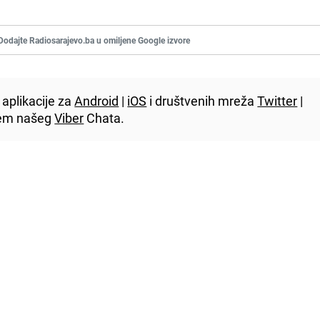
Dodajte Radiosarajevo.ba u omiljene Google izvore
aplikacije za
Android
|
iOS
i društvenih mreža
Twitter
|
utem našeg
Viber
Chata.