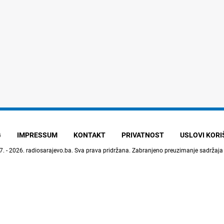
G
IMPRESSUM
KONTAKT
PRIVATNOST
USLOVI KOR
7. - 2026.
radiosarajevo.ba
. Sva prava pridržana. Zabranjeno preuzimanje sadržaja