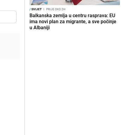
/
SVIJET
I
PRIJE OKO 2H
Balkanska zemlja u centru rasprava: EU
ima novi plan za migrante, a sve počinje
u Albaniji