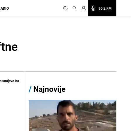
RADIO
90,2 FM
ftne
osarajevo.ba
/
Najnovije