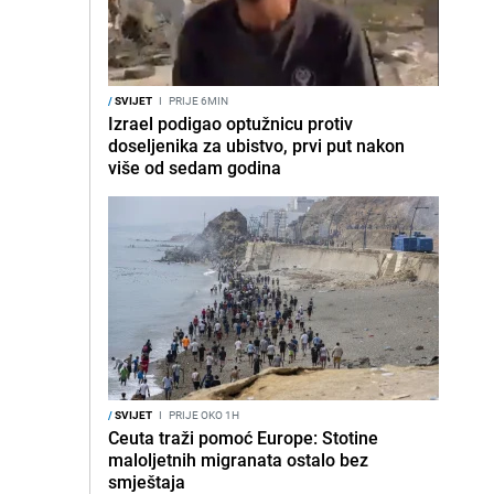
/
SVIJET
I
PRIJE 6MIN
Izrael podigao optužnicu protiv
doseljenika za ubistvo, prvi put nakon
više od sedam godina
/
SVIJET
I
PRIJE OKO 1H
Ceuta traži pomoć Europe: Stotine
maloljetnih migranata ostalo bez
smještaja