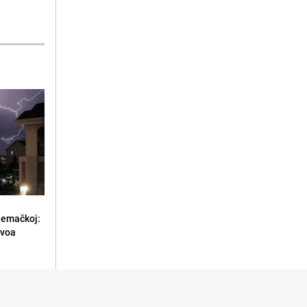
jemačkoj:
ivoa