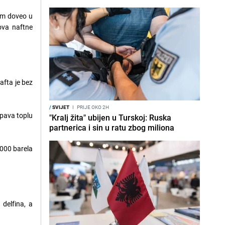
eum doveo u
ova naftne
afta je bez
/
SVIJET
I
PRIJE OKO 2H
mpava toplu
"Kralj žita" ubijen u Turskoj: Ruska
partnerica i sin u ratu zbog miliona
.000 barela
 delfina, a