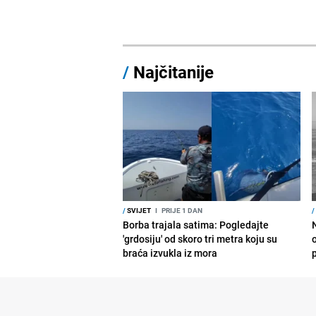
/
Najčitanije
/
SVIJET
I
PRIJE 1 DAN
/
Borba trajala satima: Pogledajte
'grdosiju' od skoro tri metra koju su
braća izvukla iz mora