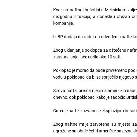
Kvar na naftnoj bušotini u Meksičkom zaljevu, 
nezgodnu situaciju, a donekle i otežao od
kompanije.
Iz BP dodaju da rade i na odvođenju nafte koja
Zbog uklanjanja poklopca za oštećenu naftnu
zaustavljanja jače curila oko 10 sati.
Poklopac je morao da bude privremeno podignu
vodu u poklopac, da bi se spriječilo njegovo 
Sirova nafta, prema riječima američkih nauč
dnevno, dok poklopac, kako je saopćio Briti
Curenje nafte izazvano je eksplozijom bušoti
Zbog naftne mrlje zatvorena su mjesta za r
ugrožene su obale četiri američke savezne d