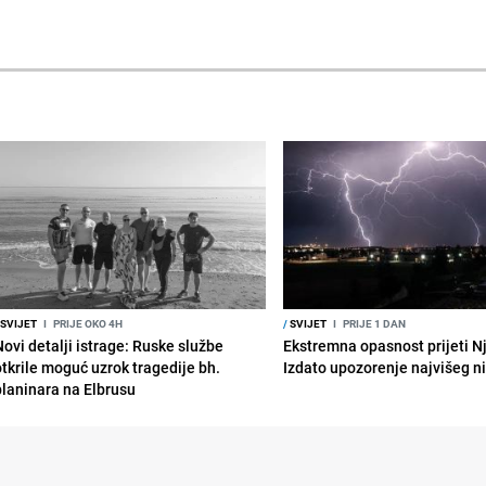
SVIJET
I
PRIJE OKO 4H
/
SVIJET
I
PRIJE 1 DAN
Novi detalji istrage: Ruske službe
Ekstremna opasnost prijeti N
otkrile moguć uzrok tragedije bh.
Izdato upozorenje najvišeg n
planinara na Elbrusu