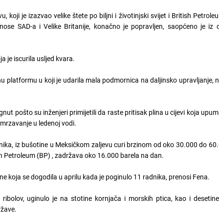
koji je izazvao velike štete po biljni i životinjski svijet i British Petrol
nose SAD-a i Velike Britanije, konačno je popravljen, saopćeno je iz 
 je iscurila usljed kvara.
 platformu u koji je udarila mala podmornica na daljinsko upravljanje, n
t pošto su inženjeri primijetili da raste pritisak plina u cijevi koja upu
smrzavanje u ledenoj vodi.
nika, iz bušotine u Meksičkom zaljevu curi brzinom od oko 30.000 do 60
sh Petroleum (BP) , zadržava oko 16.000 barela na dan.
ne koja se dogodila u aprilu kada je poginulo 11 radnika, prenosi Fena.
ibolov, uginulo je na stotine kornjača i morskih ptica, kao i desetine
ržave.