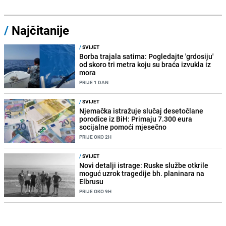
/
Najčitanije
/
SVIJET
Borba trajala satima: Pogledajte 'grdosiju'
od skoro tri metra koju su braća izvukla iz
mora
PRIJE 1 DAN
/
SVIJET
Njemačka istražuje slučaj desetočlane
porodice iz BiH: Primaju 7.300 eura
socijalne pomoći mjesečno
PRIJE OKO 2H
/
SVIJET
Novi detalji istrage: Ruske službe otkrile
moguć uzrok tragedije bh. planinara na
Elbrusu
PRIJE OKO 9H