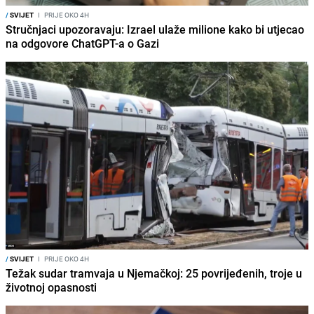
/
SVIJET
I
PRIJE OKO 4H
Stručnjaci upozoravaju: Izrael ulaže milione kako bi utjecao
na odgovore ChatGPT-a o Gazi
/
SVIJET
I
PRIJE OKO 4H
Težak sudar tramvaja u Njemačkoj: 25 povrijeđenih, troje u
životnoj opasnosti