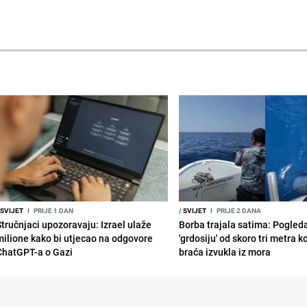
SVIJET
I
PRIJE 1 DAN
/
SVIJET
I
PRIJE 2 DANA
Stručnjaci upozoravaju: Izrael ulaže
Borba trajala satima: Pogled
milione kako bi utjecao na odgovore
'grdosiju' od skoro tri metra k
ChatGPT-a o Gazi
braća izvukla iz mora