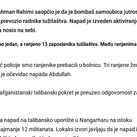
ahman Rahimi
saopćio je da je bombaš samoubica jutros
 prevozio radnike tužilaštva.
Napad je izveden aktiviran
 nosio na sebi.
o jedan, a ranjeno 13 zaposlenika tužilaštva. Među ranjenima 
ć policije smo ranjenike prebacili u bolnicu. Tri ranjene ž
o je očevidac napada Abdullah.
a afganistanski talibanski pokret je preuzeo odgovornost z
ela napad na talibansko uporište u Nangarharu na istoku
jmanje 12 militanata. Lokalni izvori javljaju da je napad