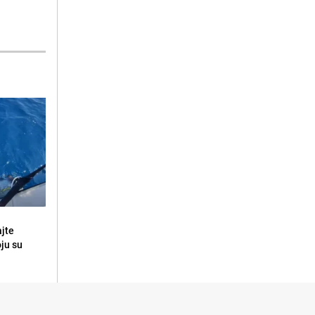
ajte
oju su