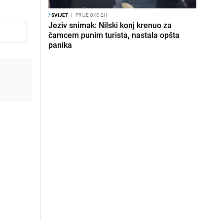
/
SVIJET
I
PRIJE OKO 2H
Jeziv snimak: Nilski konj krenuo za
čamcem punim turista, nastala opšta
panika