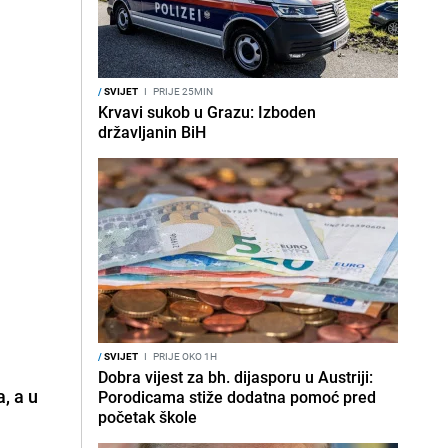
/
SVIJET
I
PRIJE 25MIN
Krvavi sukob u Grazu: Izboden
državljanin BiH
/
SVIJET
I
PRIJE OKO 1H
Dobra vijest za bh. dijasporu u Austriji:
, a u
Porodicama stiže dodatna pomoć pred
početak škole