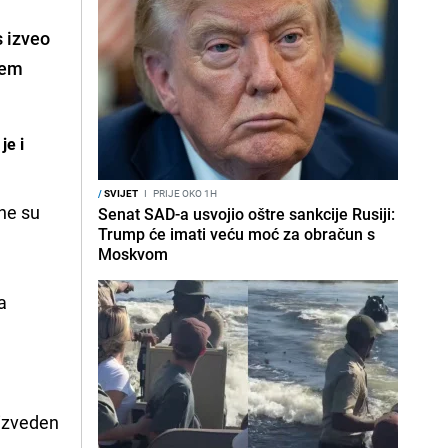
 izveo
jem
je i
/
SVIJET
I
PRIJE OKO 1H
ene su
Senat SAD-a usvojio oštre sankcije Rusiji:
Trump će imati veću moć za obračun s
Moskvom
a
 izveden