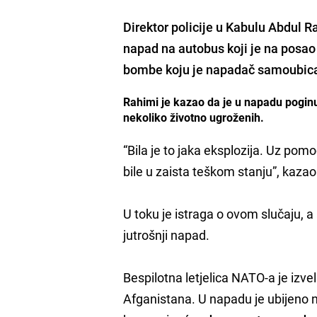
Direktor policije u Kabulu
Abdul R
napad na autobus koji je na posao
bombe
koju je napadač samoubica
Rahimi je kazao da je u napadu poginu
nekoliko životno ugroženih.
“Bila je to jaka eksplozija. Uz pomo
bile u zaista teškom stanju”, kaza
U toku je istraga o ovom slučaju, 
jutrošnji napad.
Bespilotna letjelica NATO-a je izv
Afganistana. U napadu je ubijeno na