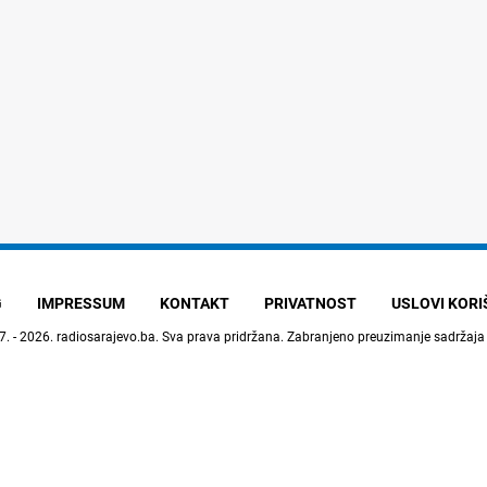
G
IMPRESSUM
KONTAKT
PRIVATNOST
USLOVI KOR
7. - 2026.
radiosarajevo.ba
. Sva prava pridržana. Zabranjeno preuzimanje sadržaja