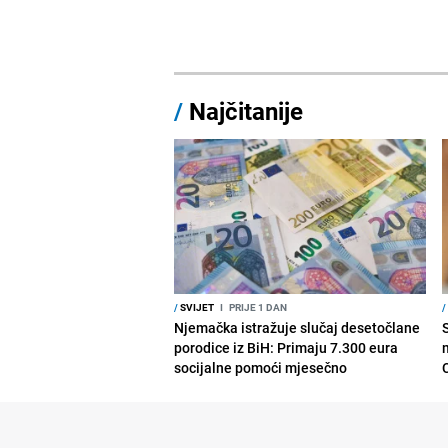
/
Najčitanije
/
SVIJET
I
PRIJE 1 DAN
/
Njemačka istražuje slučaj desetočlane
porodice iz BiH: Primaju 7.300 eura
socijalne pomoći mjesečno