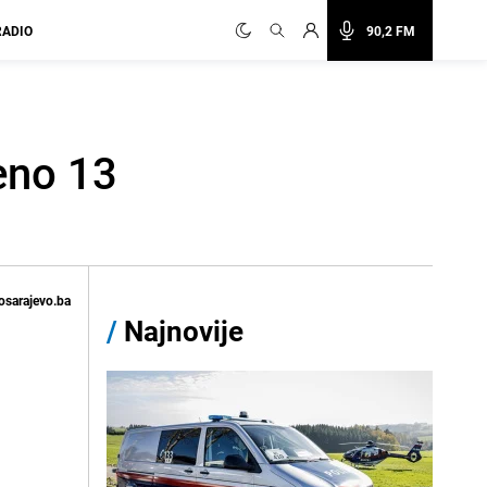
RADIO
90,2 FM
eno 13
osarajevo.ba
/
Najnovije