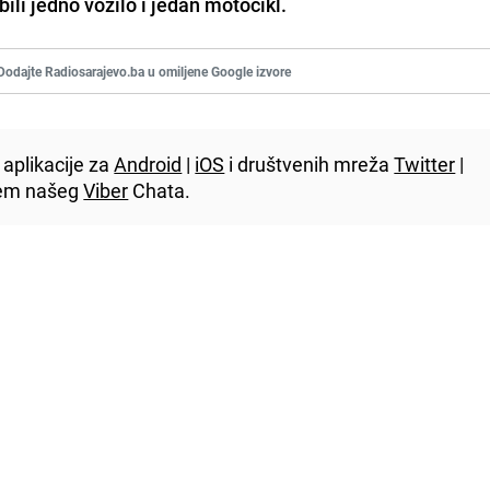
li jedno vozilo i jedan motocikl.
Dodajte Radiosarajevo.ba u omiljene Google izvore
aplikacije za
Android
|
iOS
i društvenih mreža
Twitter
|
utem našeg
Viber
Chata.