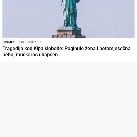
/
SVIJET
I
PRIJE OKO 15H
Tragedija kod Kipa slobode: Poginule žena i petomjesečna
beba, muškarac uhapšen