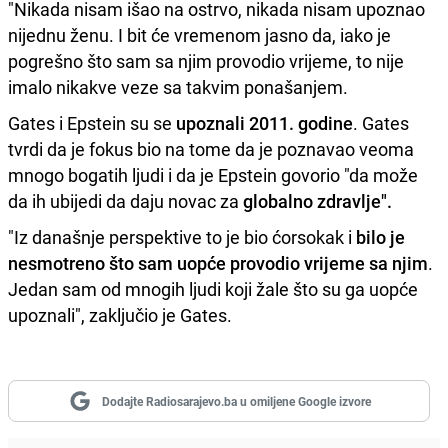
"Nikada nisam išao na ostrvo, nikada nisam upoznao
nijednu ženu. I bit će vremenom jasno da, iako je
pogrešno što sam sa njim provodio vrijeme, to nije
imalo nikakve veze sa takvim ponašanjem.
Gates i Epstein su se
upoznali 2011. godine
. Gates
tvrdi da je fokus bio na tome da je poznavao veoma
mnogo bogatih ljudi i da je Epstein govorio "da može
da ih ubijedi da daju novac za
globalno zdravlje".
"Iz današnje perspektive to je bio ćorsokak i
bilo je
nesmotreno što sam uopće provodio vrijeme sa njim
.
Jedan sam od mnogih ljudi koji žale što su ga uopće
upoznali", zaključio je Gates.
Dodajte Radiosarajevo.ba u omiljene Google izvore