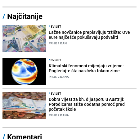
/
Najčitanije
/
SVIJET
Lažne novčanice preplavljuju tržište: Ove
eure najčešće pokušavaju podvaliti
PRIJE 1 DAN
/
SVIJET
Klimatski fenomeni mijenjaju vrijeme:
Pogledajte šta nas čeka tokom zime
PRIJE 2 DANA
/
SVIJET
Dobra vijest za bh. dijasporu u Austriji:
Porodicama stiže dodatna pomoć pred
početak škole
PRIJE 2 DANA
/
Komentari