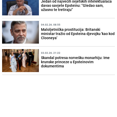
Jedan od najvećih svjetskih intelektualaca
davao savjete Epsteinu: "Gledao sam,
užasno te tretiraju"
04.02.26. 08:55
Maloljetnička prostitucija: Britanski
ministar tražio od Epsteina djevojku 'kao kod
Clooneya'
03.02.26. 21:22
Skandal potresa norvešku monarhiju: Ime
krunske princeze u Epsteinovim
dokumentima