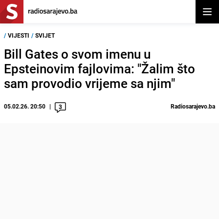
Otvor
/
VIJESTI
/
SVIJET
Bill Gates o svom imenu u
Epsteinovim fajlovima: "Žalim što
sam provodio vrijeme sa njim"
05.02.26. 20:50
Radiosarajevo.ba
3