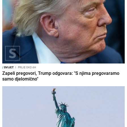
/
SVIJET
I
PRIJE OKO 4H
Zapeli pregovori, Trump odgovara: "S njima pregovaramo
samo djelomično"