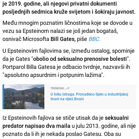
je 2019. godine, ali njegovi privatni dokumenti
posljednjih sedmica kruže svijetom i šokiraju javnost.
Među mnogim poznatim ličnostima koje se dovode u
vezu sa Epsteinom nalazi se još jedan bogataš,
osnivač Microsofta
Bill Gates,
piše
BBC.
U Epsteinovim fajlovima se, između ostalog, spominje
da je Gates "
obolio od seksualno prenosive bolesti
".
Portparol Billa Gatesa je odbacio tvrdnje, nazvavši ih
"apsolutno apsurdnim i potpunim lažima".
TRENDING
U toku istraga: Pronađeno tijelo u industrijskoj
brani na rijeci Bosni
Iz Epsteinovih fajlova se stiče utisak da je
seksualni
predator napisao dva maila
u julu 2013. godine, ali nije
poznato da li ih je nekada poslao Gatesu. Oba su