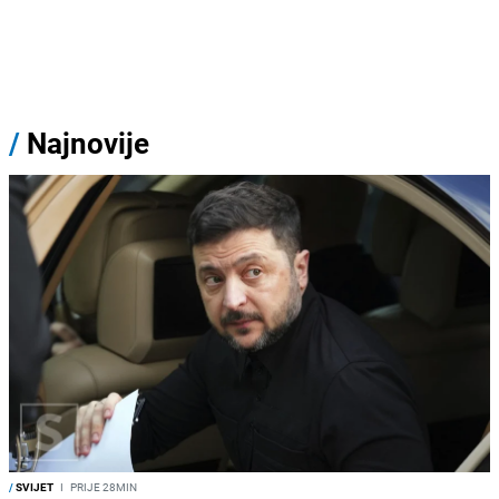
/
Najnovije
/
SVIJET
I
PRIJE 28MIN