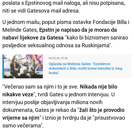
poslata s Epstinovog mail naloga, ali nisu potpisana,
niti se vidi Gatesova mail adresa.
U jednom mailu, poput pisma ostavke Fondacije Billa i
Melinde Gates,
Epstin je napisao da je morao da
nabavi lijekove za Gatesa
"kako bi biznismen sanirao
posljedice seksualnog odnosa sa Ruskinjama".
04.02.26. 07:30
Oglasila se Melinda Gates: "Epsteinovi
dokumenti o Billu vratili bolne trenutke iz mog
braka"
"Večerao sam sa njim i to je sve.
Nikada nije bilo
nikakve veze
", tvrdi Gates u jednom intervjuu. U
intervjuu poslije objavljivanja miliona novih
dokumenata, Gates je rekao da "
žali što je provodio
vrijeme sa njim
" i iznio je tvrdnju da je "prisustvovao
samo večerama".