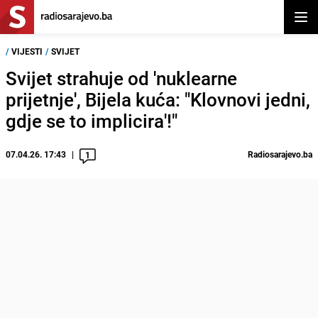
Otvor
/
VIJESTI
/
SVIJET
Svijet strahuje od 'nuklearne
prijetnje', Bijela kuća: "Klovnovi jedni,
gdje se to implicira'!"
07.04.26. 17:43
Radiosarajevo.ba
1