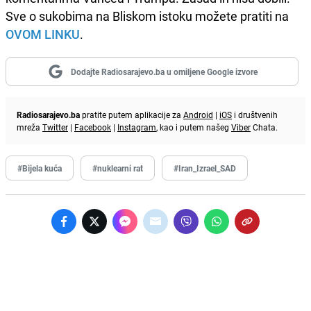
Sve o sukobima na Bliskom istoku možete pratiti na
OVOM LINKU
.
Dodajte Radiosarajevo.ba u omiljene Google izvore
Radiosarajevo.ba
pratite putem aplikacije za
Android
|
iOS
i društvenih
mreža
Twitter
|
Facebook
|
Instagram
, kao i putem našeg
Viber
Chata.
#Bijela kuća
#nuklearni rat
#Iran_Izrael_SAD