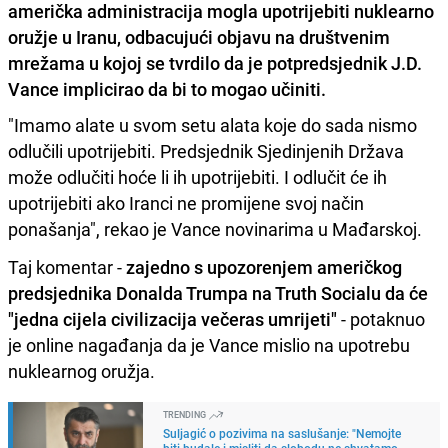
američka administracija mogla upotrijebiti nuklearno
oružje u Iranu, odbacujući objavu na društvenim
mrežama u kojoj se tvrdilo da je potpredsjednik J.D.
Vance implicirao da bi to mogao učiniti.
"Imamo alate u svom setu alata koje do sada nismo
odlučili upotrijebiti. Predsjednik Sjedinjenih Država
može odlučiti hoće li ih upotrijebiti. I odlučit će ih
upotrijebiti ako Iranci ne promijene svoj način
ponašanja", rekao je Vance novinarima u Mađarskoj.
Taj komentar -
zajedno s upozorenjem američkog
predsjednika Donalda Trumpa na Truth Socialu da će
"jedna cijela civilizacija večeras umrijeti"
- potaknuo
je online nagađanja da je Vance mislio na upotrebu
nuklearnog oružja.
TRENDING
Suljagić o pozivima na saslušanje: "Nemojte
biti budale i misliti da slobodu ne shvatamo