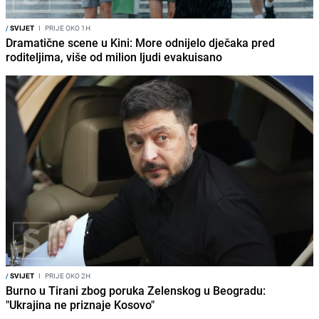
/
SVIJET
I
PRIJE OKO 1H
Dramatične scene u Kini: More odnijelo dječaka pred
roditeljima, više od milion ljudi evakuisano
/
SVIJET
I
PRIJE OKO 2H
Burno u Tirani zbog poruka Zelenskog u Beogradu:
"Ukrajina ne priznaje Kosovo"