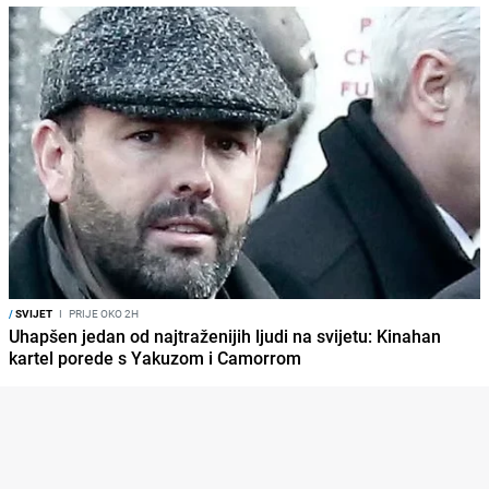
/
SVIJET
I
PRIJE OKO 2H
Uhapšen jedan od najtraženijih ljudi na svijetu: Kinahan
kartel porede s Yakuzom i Camorrom