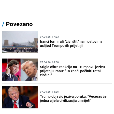
/
Povezano
07.04.26. 17:23
Iranci formirali "živi štit" na mostovima
uslijed Trumpovih prijetnji
07.04.26. 15:00
Stigla oštra reakcija na Trumpovu jezivu
prijetnju Iranu: "To znači počiniti ratni
zločin!"
07.04.26. 14:35
Trump objavio jezivu poruku: "Večeras će
jedna cijela civilizacija umrijeti"