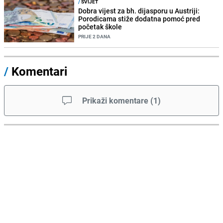
/
SVIJET
Dobra vijest za bh. dijasporu u Austriji:
Porodicama stiže dodatna pomoć pred
početak škole
PRIJE 2 DANA
/
Komentari
Prikaži komentare
(
1
)