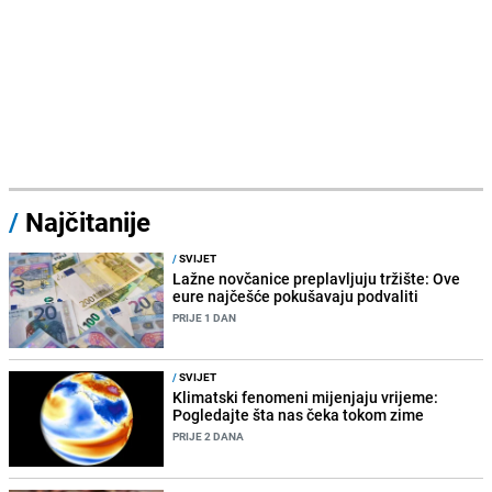
/
Najčitanije
/
SVIJET
Lažne novčanice preplavljuju tržište: Ove
eure najčešće pokušavaju podvaliti
PRIJE 1 DAN
/
SVIJET
Klimatski fenomeni mijenjaju vrijeme:
Pogledajte šta nas čeka tokom zime
PRIJE 2 DANA