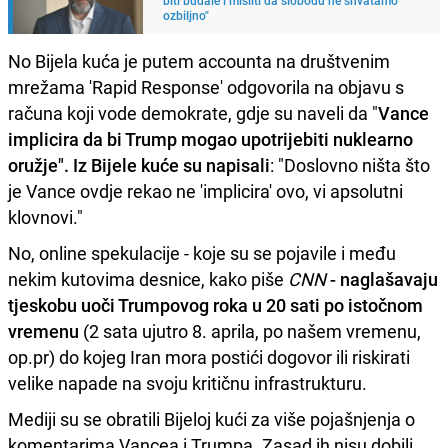
ozbiljno"
No Bijela kuća je putem accounta na društvenim
mrežama 'Rapid Response' odgovorila na objavu s
računa koji vode demokrate, gdje su naveli da "
Vance
implicira da bi Trump mogao upotrijebiti nuklearno
oružje". Iz Bijele kuće su napisali
: "Doslovno ništa što
je Vance ovdje rekao ne 'implicira' ovo, vi apsolutni
klovnovi."
No, online spekulacije - koje su se pojavile i među
nekim kutovima desnice, kako piše
CNN
- naglašavaju
tjeskobu uoči Trumpovog roka u 20 sati po istočnom
vremenu
(2 sata ujutro 8. aprila, po našem vremenu,
op.pr) do kojeg Iran mora postići dogovor ili riskirati
velike napade na svoju kritičnu infrastrukturu.
Mediji su se obratili Bijeloj kući za više pojašnjenja o
komentarima Vancea i Trumpa. Zasad ih nisu dobili.