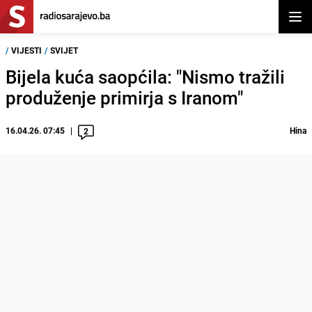
Otvor
/
VIJESTI
/
SVIJET
Bijela kuća saopćila: "Nismo tražili
produženje primirja s Iranom"
16.04.26. 07:45
Hina
2