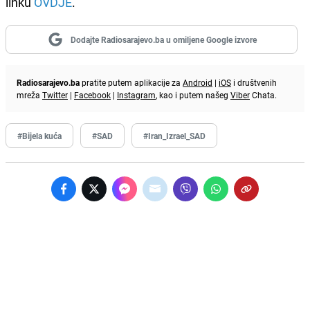
linku
OVDJE
.
Dodajte Radiosarajevo.ba u omiljene Google izvore
Radiosarajevo.ba
pratite putem aplikacije za
Android
|
iOS
i društvenih
mreža
Twitter
|
Facebook
|
Instagram
, kao i putem našeg
Viber
Chata.
#Bijela kuća
#SAD
#Iran_Izrael_SAD