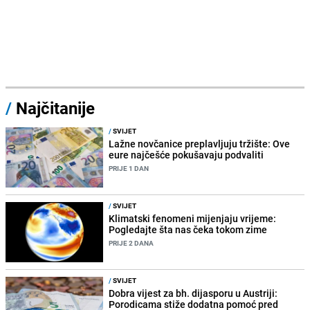
/
Najčitanije
/
SVIJET
Lažne novčanice preplavljuju tržište: Ove
eure najčešće pokušavaju podvaliti
PRIJE 1 DAN
/
SVIJET
Klimatski fenomeni mijenjaju vrijeme:
Pogledajte šta nas čeka tokom zime
PRIJE 2 DANA
/
SVIJET
Dobra vijest za bh. dijasporu u Austriji:
Porodicama stiže dodatna pomoć pred