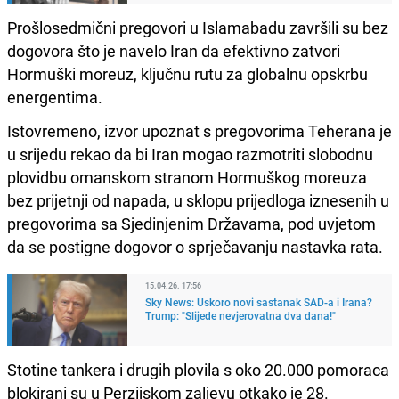
Prošlosedmični pregovori u Islamabadu završili su bez
dogovora što je navelo Iran da efektivno zatvori
Hormuški moreuz, ključnu rutu za globalnu opskrbu
energentima.
Istovremeno, izvor upoznat s pregovorima Teherana je
u srijedu rekao da bi Iran mogao razmotriti slobodnu
plovidbu omanskom stranom Hormuškog moreuza
bez prijetnji od napada, u sklopu prijedloga iznesenih u
pregovorima sa Sjedinjenim Državama, pod uvjetom
da se postigne dogovor o sprječavanju nastavka rata.
15.04.26. 17:56
Sky News: Uskoro novi sastanak SAD-a i Irana?
Trump: "Slijede nevjerovatna dva dana!"
Stotine tankera i drugih plovila s oko 20.000 pomoraca
blokirani su u Perzijskom zaljevu otkako je 28.