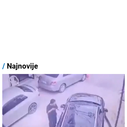
/
Najnovije