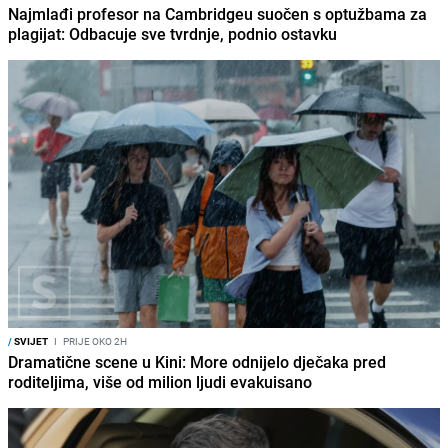
Najmlađi profesor na Cambridgeu suočen s optužbama za
plagijat: Odbacuje sve tvrdnje, podnio ostavku
/
SVIJET
I
PRIJE OKO 2H
Dramatične scene u Kini: More odnijelo dječaka pred
roditeljima, više od milion ljudi evakuisano