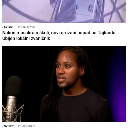
/
SVIJET
I
PRIJE 59MIN
Nakon masakra u školi, novi oružani napad na Tajlandu:
Ubijen lokalni zvaničnik
/
SVIJET
I
PRIJE OKO 2H