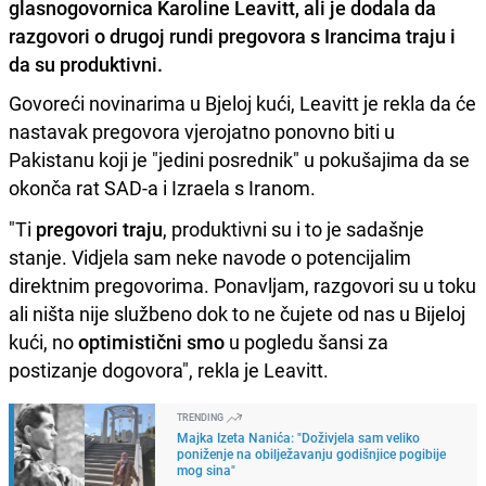
glasnogovornica Karoline Leavitt, ali je dodala da
razgovori o drugoj rundi pregovora s Irancima traju i
da su produktivni.
Govoreći novinarima u Bjeloj kući, Leavitt je rekla da će
nastavak pregovora vjerojatno ponovno biti u
Pakistanu koji je "jedini posrednik" u pokušajima da se
okonča rat SAD-a i Izraela s Iranom.
"Ti
pregovori traju
, produktivni su i to je sadašnje
stanje. Vidjela sam neke navode o potencijalim
direktnim pregovorima. Ponavljam, razgovori su u toku
ali ništa nije službeno dok to ne čujete od nas u Bijeloj
kući, no
optimistični smo
u pogledu šansi za
postizanje dogovora", rekla je Leavitt.
TRENDING
Majka Izeta Nanića: "Doživjela sam veliko
poniženje na obilježavanju godišnjice pogibije
mog sina"