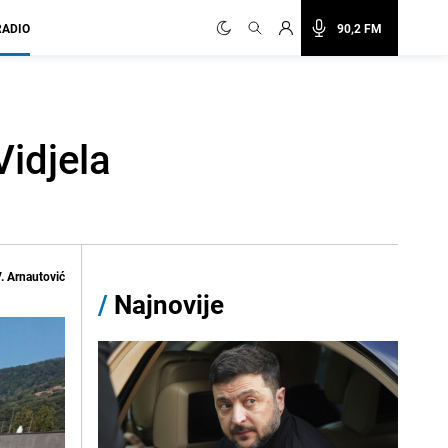
RADIO
90,2 FM
Vidjela
. Arnautović
/
Najnovije