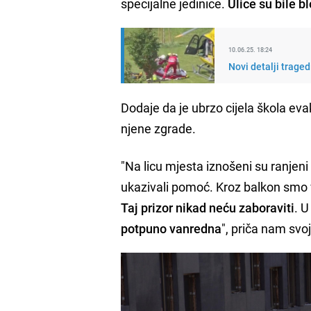
specijalne jedinice.
Ulice su bile b
10.06.25. 18:24
Novi detalji traged
Dodaje da je ubrzo cijela škola ev
njene zgrade.
"Na licu mjesta iznošeni su ranjeni
ukazivali pomoć. Kroz balkon smo v
Taj prizor nikad neću zaboraviti
. U
potpuno vanredna
", priča nam sv