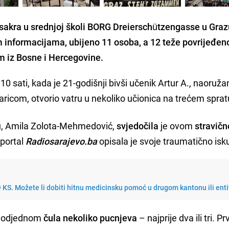
asakra u srednjoj školi BORG Dreierschützengasse u Graz
 informacijama, ubijeno 11 osoba, a 12 teže povrijeđe
om iz Bosne i Hercegovine.
0 sati, kada je 21-godišnji bivši učenik Artur A., naoruža
aricom, otvorio vatru u nekoliko učionica na trećem sprat
, Amila Zolota-Mehmedović,
svjedočila
je ovom
stravič
 portal
Radiosarajevo.b
a
opisala je svoje traumatično isk
 KS. Možete li dobiti hitnu medicinsku pomoć u drugom kantonu ili ent
m odjednom
čula nekoliko pucnjeva
– najprije dva ili tri. 