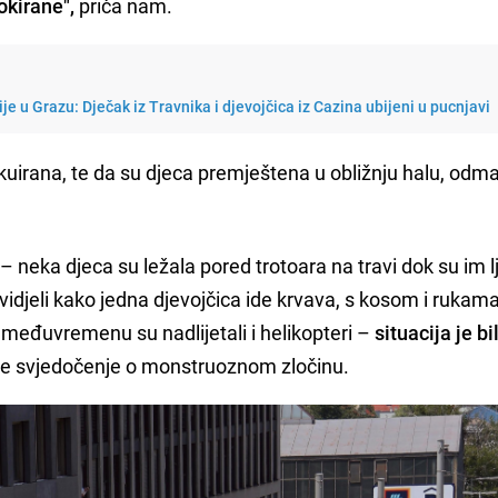
lokirane",
priča nam.
ije u Grazu: Dječak iz Travnika i djevojčica iz Cazina ubijeni u pucnjavi
akuirana, te da su djeca premještena u obližnju halu, odm
 – neka djeca su ležala pored trotoara na travi dok su im l
idjeli kako jedna djevojčica ide krvava, s kosom i rukama 
 međuvremenu su nadlijetali i helikopteri –
situacija je bi
oje svjedočenje o monstruoznom zločinu.