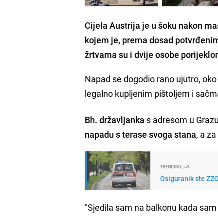
Cijela Austrija je u šoku nakon m
kojem je, prema dosad potvrđenim
žrtvama su i dvije osobe porijekl
Napad se dogodio rano ujutro, oko 1
legalno kupljenim pištoljem i sačm
Bh. državljanka
s adresom u Grazu
napadu s terase svoga stana
, a za
TRENDING
Osiguranik ste ZZO
"Sjedila sam na balkonu kada sa