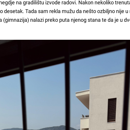
e negdje na gradilištu izvode radovi. Nakon nekoliko trenut
urno desetak. Tada sam rekla mužu da nešto ozbiljno nije u 
a (gimnazija) nalazi preko puta njenog stana te da je u dv