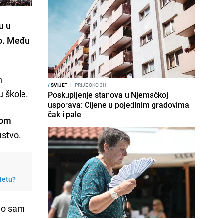
u u
no. Među
n
/
SVIJET
I
PRIJE OKO 3H
u škole.
Poskupljenje stanova u Njemačkoj
usporava: Cijene u pojedinim gradovima
čak i pale
nom
ustvo.
itetu?
Prvo sam