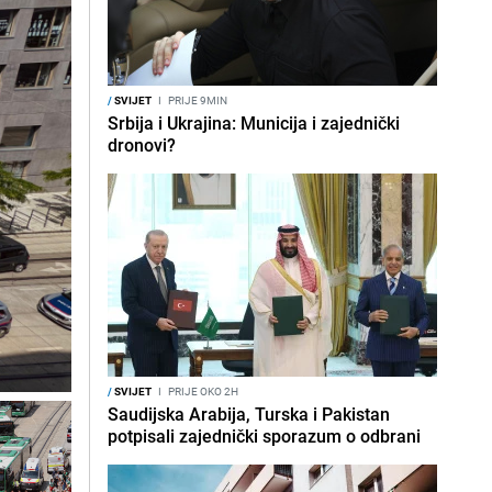
/
SVIJET
I
PRIJE 9MIN
Srbija i Ukrajina: Municija i zajednički
dronovi?
/
SVIJET
I
PRIJE OKO 2H
Saudijska Arabija, Turska i Pakistan
potpisali zajednički sporazum o odbrani