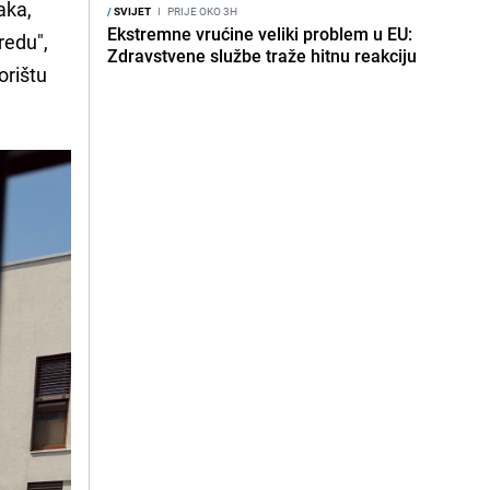
aka,
/
SVIJET
I
PRIJE OKO 3H
Ekstremne vrućine veliki problem u EU:
redu",
Zdravstvene službe traže hitnu reakciju
orištu