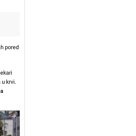
ah pored
jekari
u krvi.
la