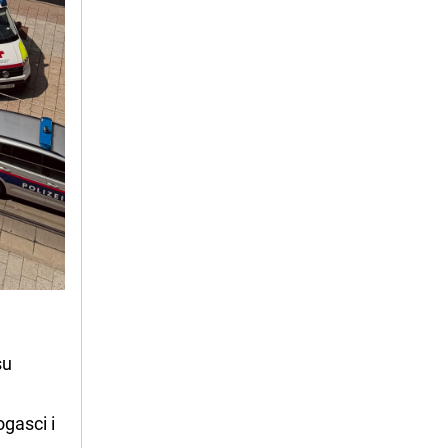
su
gasci i