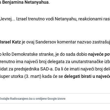
la
Benjamina Netanyahua
.
ej... Izrael trenutno vodi Netanyahu, reakcionarni rasis
a
Israel Katz
je ovaj Sandersov komentar nazvao zastrašu
vno krilo Demokratske stranke, je do sada dobio
najveće po
enutno ima najveći broj delegata za unutarstranačke iz
dat za predsjednika SAD-a. Da li će imati najveći broj de
 Super utorka (3. mart) kada će se
delegati birati u najve
Dodajte Radiosarajevo.ba u omiljene Google izvore