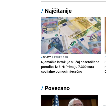
/
Najčitanije
/
SVIJET
I
PRIJE 1 DAN
/
Njemačka istražuje slučaj desetočlane
porodice iz BiH: Primaju 7.300 eura
socijalne pomoći mjesečno
/
Povezano
05