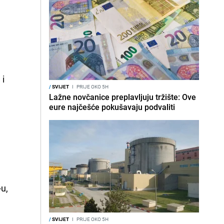
 i
/
SVIJET
I
PRIJE OKO 5H
Lažne novčanice preplavljuju tržište: Ove
eure najčešće pokušavaju podvaliti
-u,
/
SVIJET
I
PRIJE OKO 5H