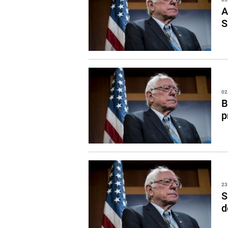
A
S
02
B
p
23
S
d