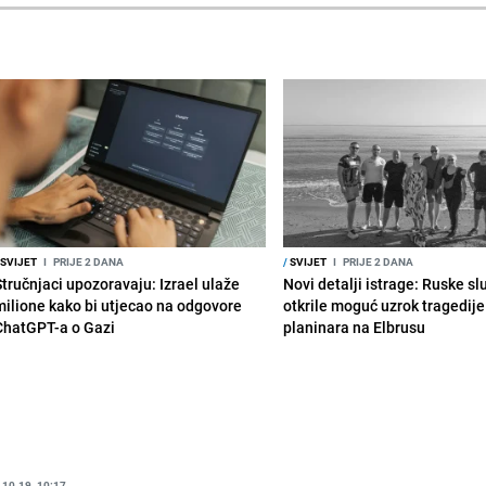
SVIJET
I
PRIJE 2 DANA
/
SVIJET
I
PRIJE 2 DANA
Stručnjaci upozoravaju: Izrael ulaže
Novi detalji istrage: Ruske s
milione kako bi utjecao na odgovore
otkrile moguć uzrok tragedije
ChatGPT-a o Gazi
planinara na Elbrusu
.10.19. 10:17