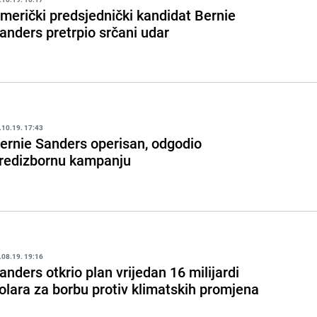
merički predsjednički kandidat Bernie
anders pretrpio srčani udar
.10.19. 17:43
ernie Sanders operisan, odgodio
redizbornu kampanju
.08.19. 19:16
anders otkrio plan vrijedan 16 milijardi
olara za borbu protiv klimatskih promjena