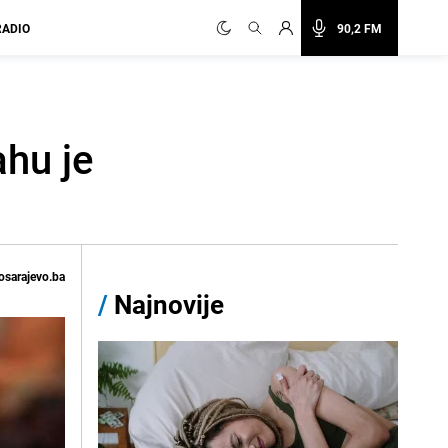
RADIO
90,2 FM
hu je
osarajevo.ba
/
Najnovije