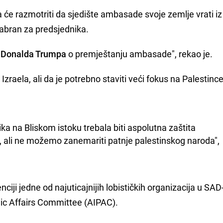
a će razmotriti da sjedište ambasade svoje zemlje vrati iz
zabran za predsjednika.
u
Donalda Trumpa
o premještanju ambasade", rekao je.
zraela, ali da je potrebno staviti veći fokus na Palestince
ika na Bliskom istoku trebala biti aspolutna zaštita 
a, ali ne možemo zanemariti patnje palestinskog naroda", 
ciji jedne od najuticajnijih lobističkih organizacija u SAD
lic Affairs Committee (AIPAC).