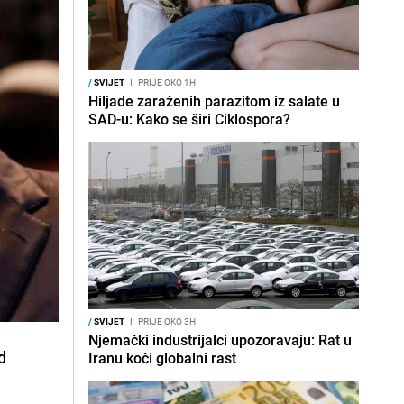
/
SVIJET
I
PRIJE OKO 1H
Hiljade zaraženih parazitom iz salate u
SAD-u: Kako se širi Ciklospora?
/
SVIJET
I
PRIJE OKO 3H
Njemački industrijalci upozoravaju: Rat u
d
Iranu koči globalni rast