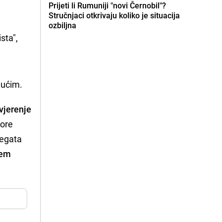
Prijeti li Rumuniji "novi Černobil"?
Stručnjaci otkrivaju koliko je situacija
ozbiljna
ta", 
jućim.
vjerenje
bore
legata
ćem