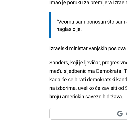
Imao je poruku za premijera Izrae
"Veoma sam ponosan što sam Jevr
naglasio je.
Izraelski ministar vanjskih poslov
Sanders, koji je ljevičar, progresi
među sljedbenicima Demokrata. Tr
kada će se birati demokratski kandi
na izborima, uveliko će zavisiti od
broju
američkih saveznih država.