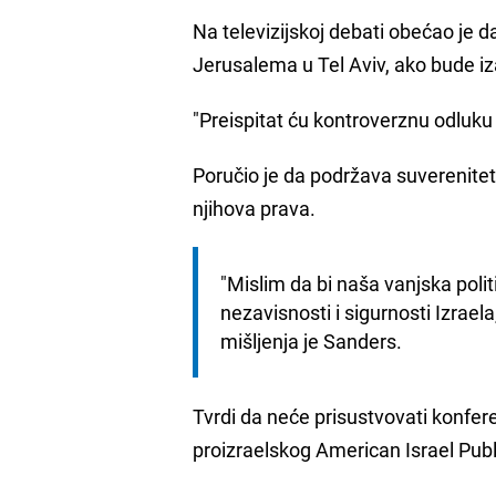
Na televizijskoj debati obećao je d
Jerusalema u Tel Aviv, ako bude i
"Preispitat ću kontroverznu odluk
Poručio je da podržava suverenitet I
njihova prava.
"Mislim da bi naša vanjska polit
nezavisnosti i sigurnosti Izrael
mišljenja je Sanders.
Tvrdi da neće prisustvovati konferen
proizraelskog American Israel Pub