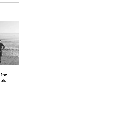
lužbe
 bh.