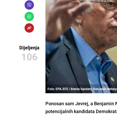
Dijeljenja
106
Foto: EPA-EFE / Bernie Sanders; Benjamin Netan
Ponosan sam Jevrej, a Benjamin Ne
potencijalnih kandidata Demokrat