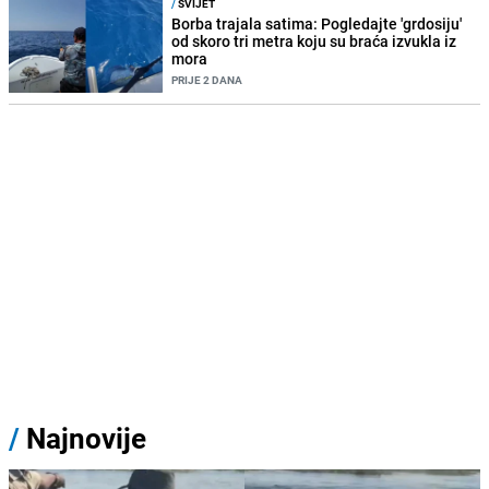
/
SVIJET
Borba trajala satima: Pogledajte 'grdosiju'
od skoro tri metra koju su braća izvukla iz
mora
PRIJE 2 DANA
/
Najnovije