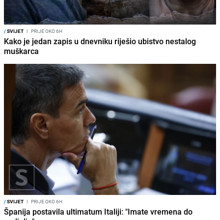
/
SVIJET
I
PRIJE OKO 6H
Kako je jedan zapis u dnevniku riješio ubistvo nestalog
muškarca
/
SVIJET
I
PRIJE OKO 6H
Španija postavila ultimatum Italiji: "Imate vremena do