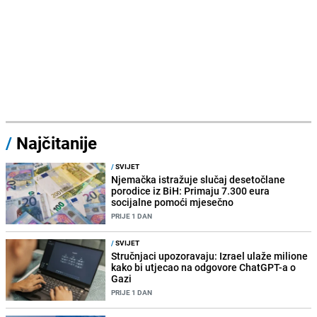
/
Najčitanije
/
SVIJET
Njemačka istražuje slučaj desetočlane
porodice iz BiH: Primaju 7.300 eura
socijalne pomoći mjesečno
PRIJE 1 DAN
/
SVIJET
Stručnjaci upozoravaju: Izrael ulaže milione
kako bi utjecao na odgovore ChatGPT-a o
Gazi
PRIJE 1 DAN