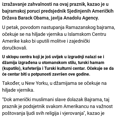
izražavanje zahvalnosti na ovaj praznik, kazao je u
bajramskoj poruci predsjednik Sjedinjenih Američkih
Država
Barack Obama
, javlja Anadolu Agency.
U petak, povodom nastupanja Ramazanskog bajrama,
očekuje se na hiljade vjernika u Islamskom Centru
Amerike kako bi uputili molitve i zajednički
doručkovali.
U sklopu centra koji je još uvijek u izgradnji nalazi se i
džamija izgrađena u otomanskom stilu, turski hamam
(kupatilo), kafeterija i Turski kulturni centar. Očekuje se da
će centar biti u potpunosti završen ove godine.
Također, u New Yorku, u džamijama se očekuje na
hiljade vjernika.
“Dok američki muslimani slave dolazak Bajrama, taj
praznik je podsjetnik svakom Amerikancu na važnost
poštovanja ljudi svih religija i vjerovanja", kazao je