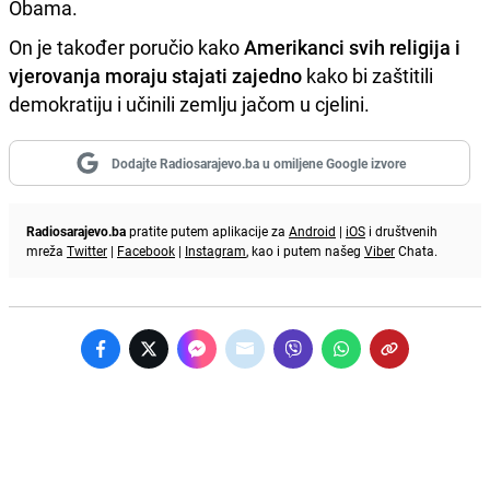
Obama.
On je također poručio kako
Amerikanci svih religija i
vjerovanja moraju stajati zajedno
kako bi zaštitili
demokratiju i učinili zemlju jačom u cjelini.
Dodajte Radiosarajevo.ba u omiljene Google izvore
Radiosarajevo.ba
pratite putem aplikacije za
Android
|
iOS
i društvenih
mreža
Twitter
|
Facebook
|
Instagram
, kao i putem našeg
Viber
Chata.