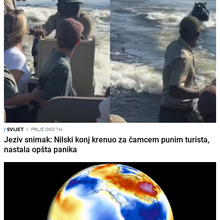
/
SVIJET
I
PRIJE OKO 1H
Jeziv snimak: Nilski konj krenuo za čamcem punim turista,
nastala opšta panika