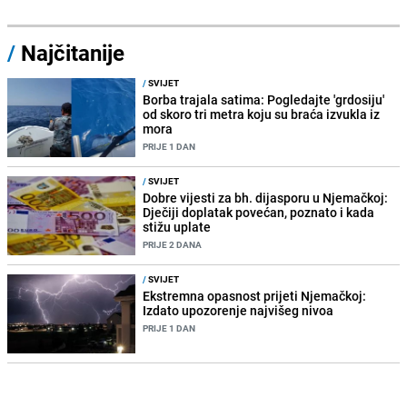
/
Najčitanije
/
SVIJET
Borba trajala satima: Pogledajte 'grdosiju'
od skoro tri metra koju su braća izvukla iz
mora
PRIJE 1 DAN
/
SVIJET
Dobre vijesti za bh. dijasporu u Njemačkoj:
Dječiji doplatak povećan, poznato i kada
stižu uplate
PRIJE 2 DANA
/
SVIJET
Ekstremna opasnost prijeti Njemačkoj:
Izdato upozorenje najvišeg nivoa
PRIJE 1 DAN