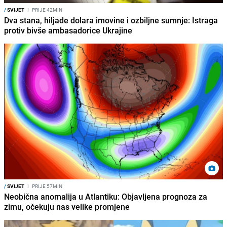
/
SVIJET
I
PRIJE 42MIN
Dva stana, hiljade dolara imovine i ozbiljne sumnje: Istraga
protiv bivše ambasadorice Ukrajine
/
SVIJET
I
PRIJE 57MIN
Neobična anomalija u Atlantiku: Objavljena prognoza za
zimu, očekuju nas velike promjene