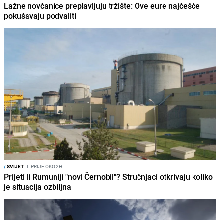
Lažne novčanice preplavljuju tržište: Ove eure najčešće
pokušavaju podvaliti
/
SVIJET
I
PRIJE OKO 2H
Prijeti li Rumuniji "novi Černobil"? Stručnjaci otkrivaju koliko
je situacija ozbiljna