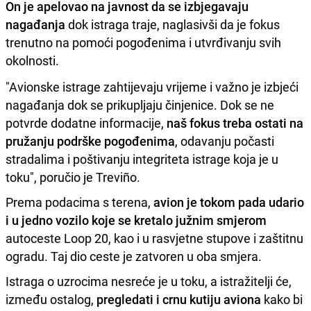
On je apelovao na javnost da se izbjegavaju
nagađanja
dok istraga traje, naglasivši da je fokus
trenutno na pomoći pogođenima i utvrđivanju svih
okolnosti.
"Avionske istrage zahtijevaju vrijeme i važno je izbjeći
nagađanja dok se prikupljaju činjenice. Dok se ne
potvrde dodatne informacije,
naš fokus treba ostati na
pružanju podrške pogođenima
, odavanju počasti
stradalima i poštivanju integriteta istrage koja je u
toku", poručio je Treviño.
Prema podacima s terena,
avion je tokom pada udario
i u jedno vozilo koje se kretalo južnim smjerom
autoceste Loop 20, kao i u rasvjetne stupove i zaštitnu
ogradu. Taj dio ceste je zatvoren u oba smjera.
Istraga o uzrocima nesreće je u toku, a istražitelji će,
između ostalog,
pregledati i crnu kutiju aviona
kako bi