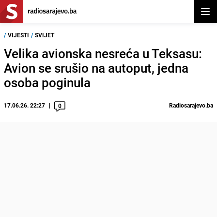
Otvor
/
VIJESTI
/
SVIJET
Velika avionska nesreća u Teksasu:
Avion se srušio na autoput, jedna
osoba poginula
17.06.26. 22:27
Radiosarajevo.ba
0