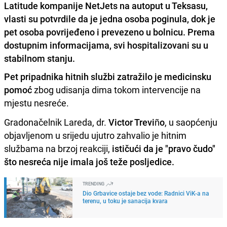
Latitude kompanije NetJets na autoput u Teksasu,
vlasti su potvrdile da je jedna osoba poginula, dok je
pet osoba povrijeđeno i prevezeno u bolnicu. Prema
dostupnim informacijama, svi hospitalizovani su u
stabilnom stanju.
Pet pripadnika hitnih službi zatražilo je medicinsku
pomoć
zbog udisanja dima tokom intervencije na
mjestu nesreće.
Gradonačelnik Lareda, dr.
Victor Treviño
, u saopćenju
objavljenom u srijedu ujutro zahvalio je hitnim
službama na brzoj reakciji,
ističući da je "pravo čudo"
što nesreća nije imala još teže posljedice.
TRENDING
Dio Grbavice ostaje bez vode: Radnici ViK-a na
terenu, u toku je sanacija kvara