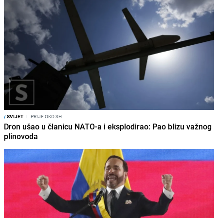
/
SVIJET
I
PRIJE OKO 3H
Dron ušao u članicu NATO-a i eksplodirao: Pao blizu važnog
plinovoda