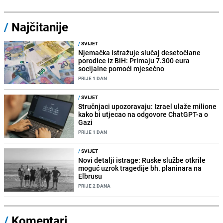
/
Najčitanije
/
SVIJET
Njemačka istražuje slučaj desetočlane
porodice iz BiH: Primaju 7.300 eura
socijalne pomoći mjesečno
PRIJE 1 DAN
/
SVIJET
Stručnjaci upozoravaju: Izrael ulaže milione
kako bi utjecao na odgovore ChatGPT-a o
Gazi
PRIJE 1 DAN
/
SVIJET
Novi detalji istrage: Ruske službe otkrile
moguć uzrok tragedije bh. planinara na
Elbrusu
PRIJE 2 DANA
/
Komentari