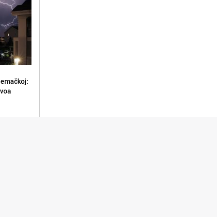
jemačkoj:
ivoa