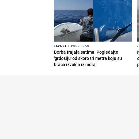
/
SVIJET
I
PRIJE 1 DAN
/
Borba trajala satima: Pogledajte
'grdosiju' od skoro tri metra koju su
braća izvukla iz mora