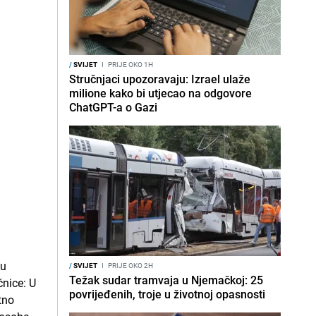
/
SVIJET
I
PRIJE OKO 1H
Stručnjaci upozoravaju: Izrael ulaže
milione kako bi utjecao na odgovore
ChatGPT-a o Gazi
/
SVIJET
I
PRIJE OKO 2H
Težak sudar tramvaja u Njemačkoj: 25
povrijeđenih, troje u životnoj opasnosti