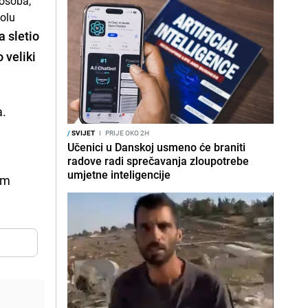
ma
sletio
 veliki
a.
/
SVIJET
I
PRIJE OKO 2H
Učenici u Danskoj usmeno će braniti
radove radi sprečavanja zloupotrebe
umjetne inteligencije
im