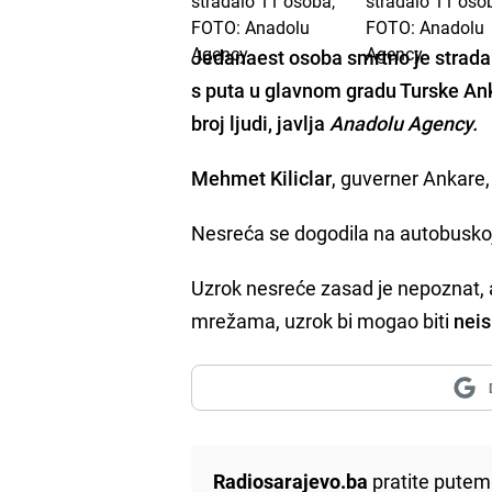
Jedanaest osoba
smrtno je strad
s puta
u glavnom gradu Turske Ankar
broj ljudi, javlja
Anadolu Agency.
Mehmet Kiliclar
, guverner Ankare,
Nesreća se dogodila na autobuskoj s
Uzrok nesreće zasad je nepoznat, 
mrežama, uzrok bi mogao biti
neis
Radiosarajevo.ba
pratite putem 