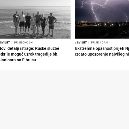
SVIJET
I
PRIJE OKO 6H
/
SVIJET
I
PRIJE 1 DAN
Novi detalji istrage: Ruske službe
Ekstremna opasnost prijeti N
otkrile moguć uzrok tragedije bh.
Izdato upozorenje najvišeg n
planinara na Elbrusu