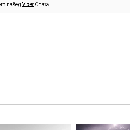
utem našeg
Viber
Chata.