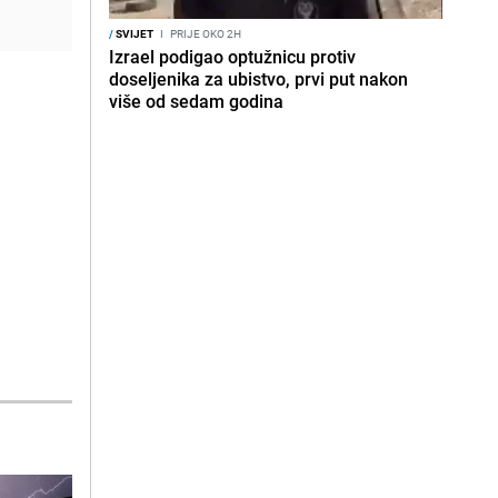
/
SVIJET
I
PRIJE OKO 2H
Izrael podigao optužnicu protiv
doseljenika za ubistvo, prvi put nakon
više od sedam godina