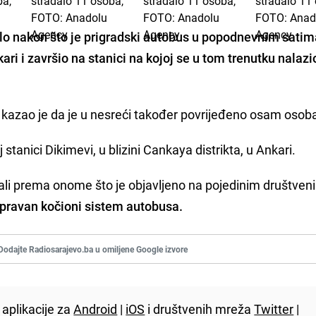
alo
nakon što je prigradski autobus u popodnevnim sati
i i završio na stanici na kojoj se u tom trenutku nalazio
 kazao je da je u nesreći također povrijeđeno osam osob
tanici Dikimevi, u blizini Cankaya distrikta, u Ankari.
ali prema onome što je objavljeno na pojedinim društven
pravan kočioni sistem autobusa.
Dodajte Radiosarajevo.ba u omiljene Google izvore
aplikacije za
Android
|
iOS
i društvenih mreža
Twitter
|