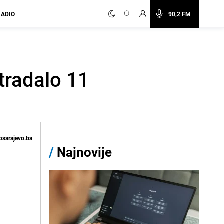
RADIO
90,2 FM
tradalo 11
osarajevo.ba
/
Najnovije