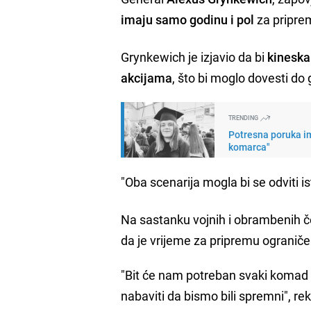
imaju samo godinu i pol
za pripre
Grynkewich je izjavio da bi
kineska
akcijama
, što bi moglo dovesti do 
TRENDING
Potresna poruka im
komarca"
"Oba scenarija mogla bi se odviti
Na sastanku vojnih i obrambenih če
da je vrijeme za pripremu ograničen
"Bit će nam potreban svaki komad 
nabaviti da bismo bili spremni", rek