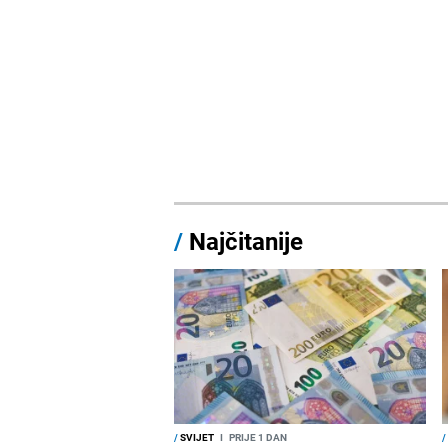
/
Najčitanije
/
SVIJET
I
PRIJE 1 DAN
/