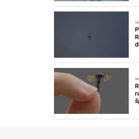
18
P
R
d
30
R
r
š