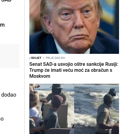
im
/
SVIJET
I
PRIJE OKO 8H
Senat SAD-a usvojio oštre sankcije Rusiji:
Trump će imati veću moć za obračun s
Moskvom
i dodao
mo