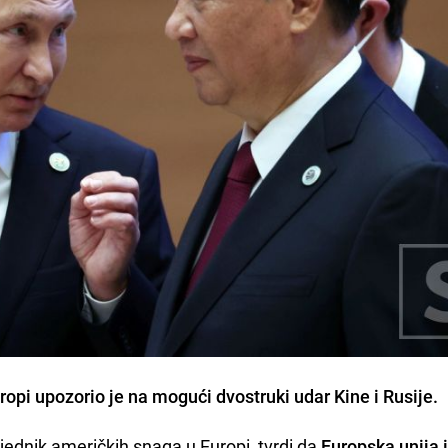
opi upozorio je na mogući dvostruki udar Kine i Rusije.
jednik američkih snaga u Europi, tvrdi da
Europska unija 