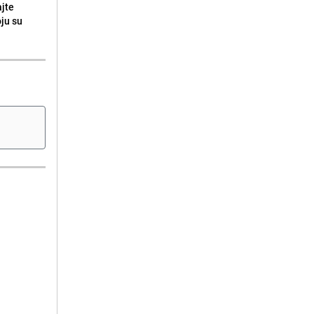
ajte
oju su