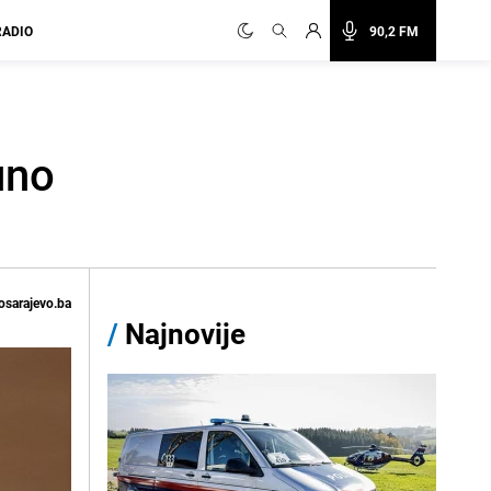
RADIO
90,2 FM
uno
osarajevo.ba
/
Najnovije