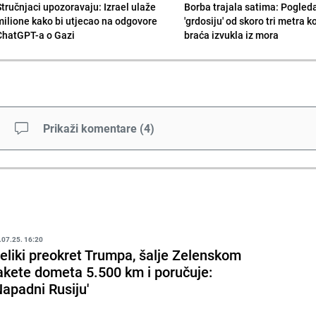
Stručnjaci upozoravaju: Izrael ulaže
Borba trajala satima: Pogled
milione kako bi utjecao na odgovore
'grdosiju' od skoro tri metra k
ChatGPT-a o Gazi
braća izvukla iz mora
Prikaži komentare
(
4
)
.07.25. 16:20
eliki preokret Trumpa, šalje Zelenskom
akete dometa 5.500 km i poručuje:
Napadni Rusiju'