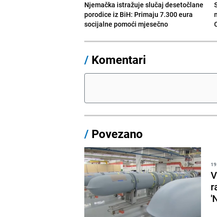
Njemačka istražuje slučaj desetočlane
porodice iz BiH: Primaju 7.300 eura
socijalne pomoći mjesečno
/
Komentari
/
Povezano
19
V
r
'