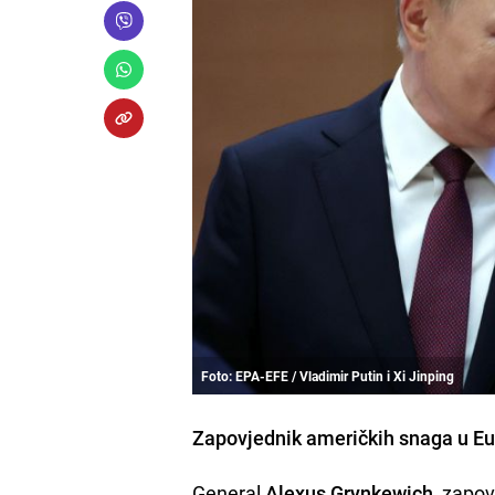
Foto: EPA-EFE / Vladimir Putin i Xi Jinping
Zapovjednik američkih snaga u Eur
General
Alexus Grynkewich
, zapov