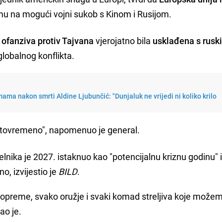
mu na mogući vojni sukob s Kinom i Rusijom.
 ofanziva protiv Tajvana
vjerojatno bila
usklađena s rusk
globalnog konflikta.
ama nakon smrti Aldine Ljubunčić: "Dunjaluk ne vrijedi ni koliko krilo
 istovremeno", napomenuo je general.
lnika je 2027. istaknuo kao "potencijalnu kriznu godinu" 
o, izvijestio je
BILD
.
opreme, svako oružje i svaki komad streljiva koje može
ao je.