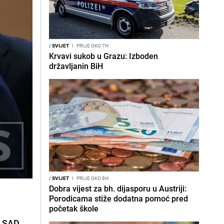
/
SVIJET
I
PRIJE OKO 7H
Krvavi sukob u Grazu: Izboden
državljanin BiH
/
SVIJET
I
PRIJE OKO 8H
Dobra vijest za bh. dijasporu u Austriji:
Porodicama stiže dodatna pomoć pred
početak škole
i SAD