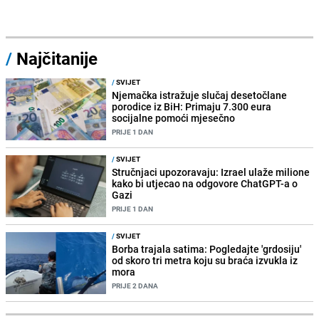
/
Najčitanije
/
SVIJET
Njemačka istražuje slučaj desetočlane
porodice iz BiH: Primaju 7.300 eura
socijalne pomoći mjesečno
PRIJE 1 DAN
/
SVIJET
Stručnjaci upozoravaju: Izrael ulaže milione
kako bi utjecao na odgovore ChatGPT-a o
Gazi
PRIJE 1 DAN
/
SVIJET
Borba trajala satima: Pogledajte 'grdosiju'
od skoro tri metra koju su braća izvukla iz
mora
PRIJE 2 DANA