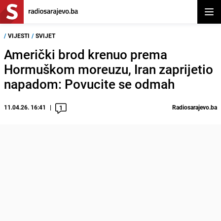
Otvor
/
VIJESTI
/
SVIJET
Američki brod krenuo prema
Hormuškom moreuzu, Iran zaprijetio
napadom: Povucite se odmah
11.04.26. 16:41
Radiosarajevo.ba
1