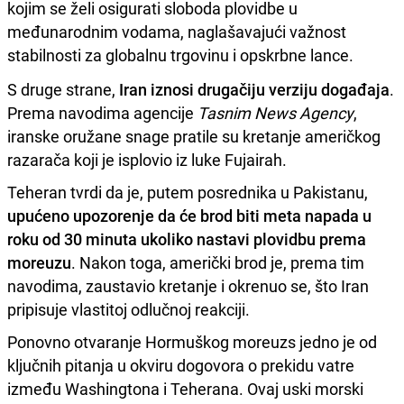
kojim se želi osigurati sloboda plovidbe u
međunarodnim vodama, naglašavajući važnost
stabilnosti za globalnu trgovinu i opskrbne lance.
S druge strane,
Iran iznosi drugačiju verziju događaja
.
Prema navodima agencije
Tasnim News Agency
,
iranske oružane snage pratile su kretanje američkog
razarača koji je isplovio iz luke Fujairah.
Teheran tvrdi da je, putem posrednika u Pakistanu,
upućeno upozorenje da će brod biti meta napada u
roku od 30 minuta ukoliko nastavi plovidbu prema
moreuzu
. Nakon toga, američki brod je, prema tim
navodima, zaustavio kretanje i okrenuo se, što Iran
pripisuje vlastitoj odlučnoj reakciji.
Ponovno otvaranje Hormuškog moreuzs jedno je od
ključnih pitanja u okviru dogovora o prekidu vatre
između Washingtona i Teherana. Ovaj uski morski