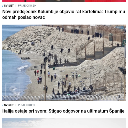
/
SVIJET
I
PRIJE OKO 2H
Novi predsjednik Kolumbije objavio rat kartelima: Trump mu
odmah poslao novac
/
SVIJET
I
PRIJE OKO 2H
Italija ostaje pri svom: Stigao odgovor na ultimatum Španije