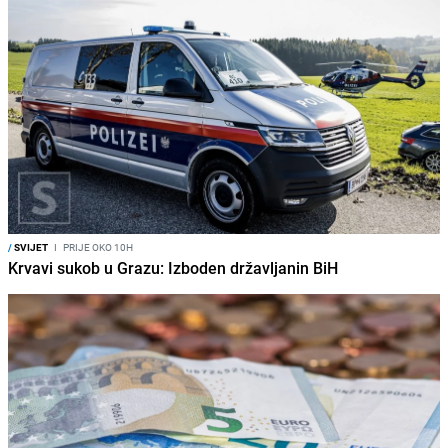
/
SVIJET
I
PRIJE OKO 10H
Krvavi sukob u Grazu: Izboden državljanin BiH