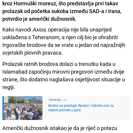
kroz Hormuški moreuz, što predstavlja prvi takav
prolazak od početka sukoba između SAD-a i Irana,
potvrdio je američki dužnosnik.
Kako navodi
Axios
, operacija nije bila unaprijed
usklađena s Teheranom, a njen cilj bio je ohrabriti
trgovačke brodove da se vrate u jedan od najvažnijih
svjetskih plovnih pravaca.
Prolazak ratnih brodova dolazi u trenutku kada u
Islamabad započinju mirovni pregovori između dvije
strane, što dodatno naglašava osjetljivost situacije u
regiji.
TRENDING
Borba ne prestaje: Rudari i četvrtu noć za
redom proveli u jami
Američki dužnosnik istakao je da je riječ o potezu