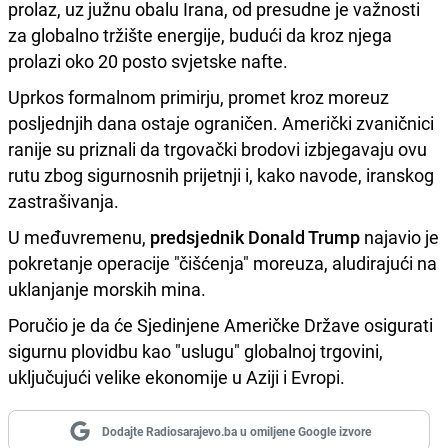
prolaz, uz južnu obalu Irana, od presudne je važnosti
za globalno tržište energije, budući da kroz njega
prolazi oko 20 posto svjetske nafte.
Uprkos formalnom primirju, promet kroz moreuz
posljednjih dana ostaje ograničen. Američki zvaničnici
ranije su priznali da trgovački brodovi izbjegavaju ovu
rutu zbog sigurnosnih prijetnji i, kako navode, iranskog
zastrašivanja.
U međuvremenu,
predsjednik Donald Trump
najavio je
pokretanje operacije "čišćenja" moreuza, aludirajući na
uklanjanje morskih mina.
Poručio je da će Sjedinjene Američke Države osigurati
sigurnu plovidbu kao "uslugu" globalnoj trgovini,
uključujući velike ekonomije u Aziji i Evropi.
Dodajte Radiosarajevo.ba u omiljene Google izvore