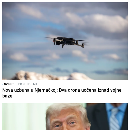
/
SVIJET
I
PRIJE OKO 6H
Nova uzbuna u Njemačkoj: Dva drona uočena iznad vojne
baze