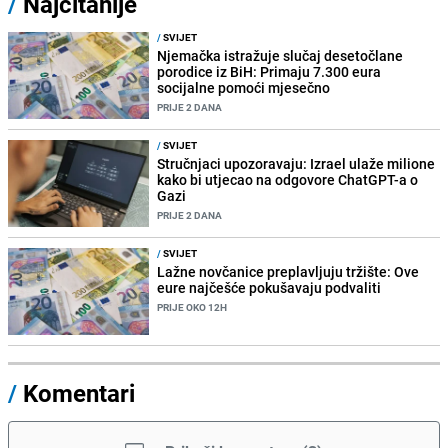
/
Najčitanije
/
SVIJET
Njemačka istražuje slučaj desetočlane
porodice iz BiH: Primaju 7.300 eura
socijalne pomoći mjesečno
PRIJE 2 DANA
/
SVIJET
Stručnjaci upozoravaju: Izrael ulaže milione
kako bi utjecao na odgovore ChatGPT-a o
Gazi
PRIJE 2 DANA
/
SVIJET
Lažne novčanice preplavljuju tržište: Ove
eure najčešće pokušavaju podvaliti
PRIJE OKO 12H
/
Komentari