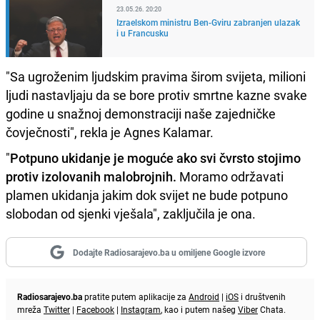
23.05.26. 20:20
Izraelskom ministru Ben-Gviru zabranjen ulazak
i u Francusku
"Sa ugroženim ljudskim pravima širom svijeta, milioni
ljudi nastavljaju da se bore protiv smrtne kazne svake
godine u snažnoj demonstraciji naše zajedničke
čovječnosti", rekla je Agnes Kalamar.
"
Potpuno ukidanje je moguće ako svi čvrsto stojimo
protiv izolovanih malobrojnih.
Moramo održavati
plamen ukidanja jakim dok svijet ne bude potpuno
slobodan od sjenki vješala", zaključila je ona.
Dodajte Radiosarajevo.ba u omiljene Google izvore
Radiosarajevo.ba
pratite putem aplikacije za
Android
|
iOS
i društvenih
mreža
Twitter
|
Facebook
|
Instagram
, kao i putem našeg
Viber
Chata.