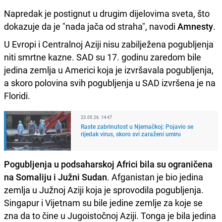
Napredak je postignut u drugim dijelovima sveta, što
dokazuje da je "nada jača od straha", navodi
Amnesty
.
U Evropi i Centralnoj Aziji nisu zabilježena pogubljenja
niti smrtne kazne. SAD su 17. godinu zaredom bile
jedina zemlja u Americi koja je izvršavala pogubljenja,
a skoro polovina svih pogubljenja u SAD izvršena je na
Floridi.
23.05.26. 14:47
Raste zabrinutost u Njemačkoj: Pojavio se
rijedak virus, skoro svi zaraženi umiru
Pogubljenja u podsaharskoj Africi bila su ograničena
na Somaliju i Južni Sudan
. Afganistan je bio jedina
zemlja u Južnoj Aziji koja je sprovodila pogubljenja.
Singapur i Vijetnam su bile jedine zemlje za koje se
zna da to čine u Jugoistočnoj Aziji. Tonga je bila jedina