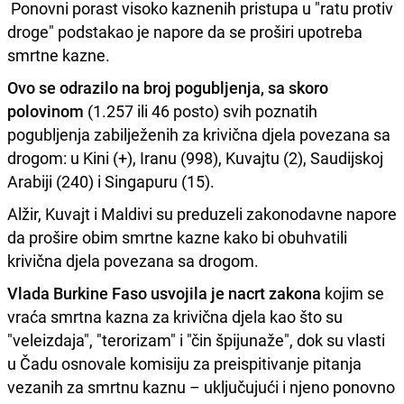
Ponovni porast visoko kaznenih pristupa u "ratu protiv
droge" podstakao je napore da se proširi upotreba
smrtne kazne.
Ovo se odrazilo na broj pogubljenja, sa skoro
polovinom
(1.257 ili 46 posto) svih poznatih
pogubljenja zabilježenih za krivična djela povezana sa
drogom: u Kini (+), Iranu (998), Kuvajtu (2), Saudijskoj
Arabiji (240) i Singapuru (15).
Alžir, Kuvajt i Maldivi su preduzeli zakonodavne napore
da prošire obim smrtne kazne kako bi obuhvatili
krivična djela povezana sa drogom.
Vlada Burkine Faso usvojila je nacrt zakona
kojim se
vraća smrtna kazna za krivična djela kao što su
"veleizdaja", "terorizam" i "čin špijunaže", dok su vlasti
u Čadu osnovale komisiju za preispitivanje pitanja
vezanih za smrtnu kaznu – uključujući i njeno ponovno