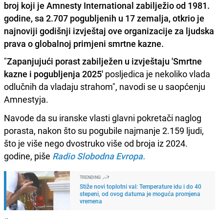
broj koji je Amnesty International zabilježio od 1981.
godine, sa 2.707 pogubljenih u 17 zemalja, otkrio je
najnoviji godišnji izvještaj ove organizacije za ljudska
prava o globalnoj primjeni smrtne kazne.
"
Zapanjujući porast zabilježen u izvještaju 'Smrtne
kazne i pogubljenja 2025'
posljedica je nekoliko vlada
odlučnih da vladaju strahom", navodi se u saopćenju
Amnestyja.
Navode da su iranske vlasti glavni pokretači naglog
porasta, nakon što su pogubile najmanje 2.159 ljudi,
što je više nego dvostruko više od broja iz 2024.
godine, piše
Radio Slobodna Evropa.
TRENDING
Stiže novi toplotni val: Temperature idu i do 40
stepeni, od ovog datuma je moguća promjena
vremena