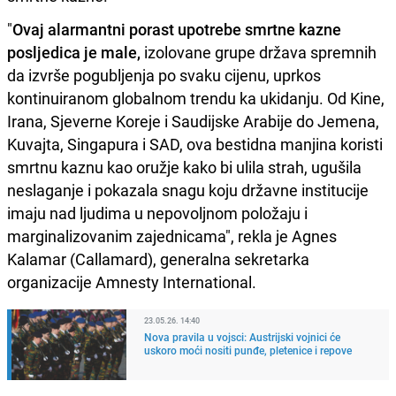
"
Ovaj alarmantni porast upotrebe smrtne kazne
posljedica je male,
izolovane grupe država spremnih
da izvrše pogubljenja po svaku cijenu, uprkos
kontinuiranom globalnom trendu ka ukidanju. Od Kine,
Irana, Sjeverne Koreje i Saudijske Arabije do Jemena,
Kuvajta, Singapura i SAD, ova bestidna manjina koristi
smrtnu kaznu kao oružje kako bi ulila strah, ugušila
neslaganje i pokazala snagu koju državne institucije
imaju nad ljudima u nepovoljnom položaju i
marginalizovanim zajednicama", rekla je Agnes
Kalamar (Callamard), generalna sekretarka
organizacije Amnesty International.
23.05.26. 14:40
Nova pravila u vojsci: Austrijski vojnici će
uskoro moći nositi punđe, pletenice i repove