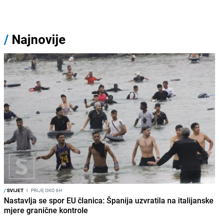
/
Najnovije
/
SVIJET
I
PRIJE OKO 6H
Nastavlja se spor EU članica: Španija uzvratila na italijanske
mjere granične kontrole