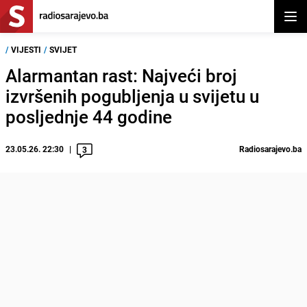
Otvor
/
VIJESTI
/
SVIJET
Alarmantan rast: Najveći broj
izvršenih pogubljenja u svijetu u
posljednje 44 godine
23.05.26. 22:30
Radiosarajevo.ba
3