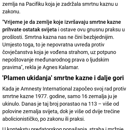
zemlja na Pacifiku koja je zadržala smrtnu kaznu u
zakonu.
"Vrijeme je da zemlje koje izvršavaju smrtne kazne
prihvate ostatak svijeta
i ostave ovu gnusnu praksu u
prošlosti. Smrtna kazna nas ne čini bezbjednijim.
Umjesto toga, to je nepovratna uvreda protiv
čovječanstva koja je vođena strahom, uz potpuno
nepoštovanje međunarodnog prava o ljudskim
pravima", rekla je Agnes Kalamar.
'Plamen ukidanja' smrtne kazne i dalje gori
Kada je Amnesty International započeo svoj rad protiv
smrtne kazne 1977. godine, samo 16 zemalja ju je
ukinulo. Danas je taj broj porastao na 113 – više od
polovine zemalja svijeta, dok je više od dvije trećine
abolicionističko, po zakonu ili praksi.
U kontekstu predatorskog ponašanja, straha i mržnje,