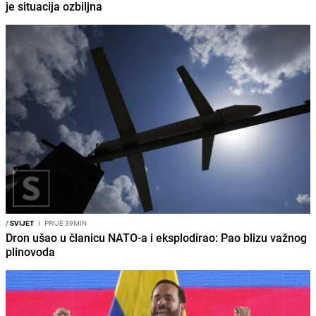
je situacija ozbiljna
/
SVIJET
I
PRIJE 39MIN
Dron ušao u članicu NATO-a i eksplodirao: Pao blizu važnog
plinovoda