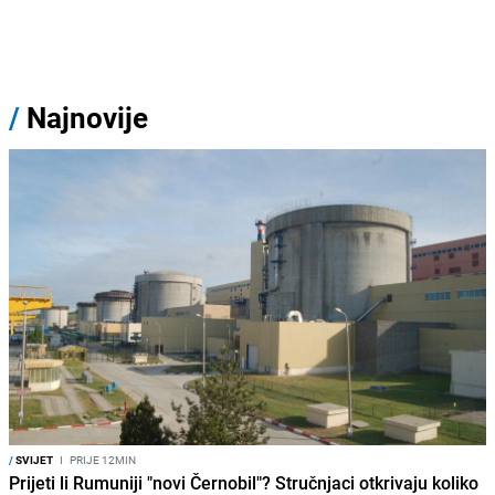
/
Najnovije
/
SVIJET
I
PRIJE 12MIN
Prijeti li Rumuniji "novi Černobil"? Stručnjaci otkrivaju koliko