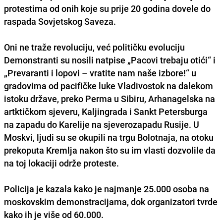
protestima od onih koje su prije 20 godina dovele do
raspada Sovjetskog Saveza.
Oni ne traže revoluciju, već političku evoluciju
Demonstranti su nosili natpise „Pacovi trebaju otići“ i
„Prevaranti i lopovi – vratite nam naše izbore!“ u
gradovima od pacifičke luke Vladivostok na dalekom
istoku države, preko Perma u Sibiru, Arhanagelska na
artktičkom sjeveru, Kaljingrada i Sankt Petersburga
na zapadu do Karelije na sjeverozapadu Rusije. U
Moskvi, ljudi su se okupili na trgu Bolotnaja, na otoku
prekoputa Kremlja nakon što su im vlasti dozvolile da
na toj lokaciji održe proteste.
Policija je kazala kako je najmanje 25.000 osoba na
moskovskim demonstracijama, dok organizatori tvrde
kako ih je više od 60.000.