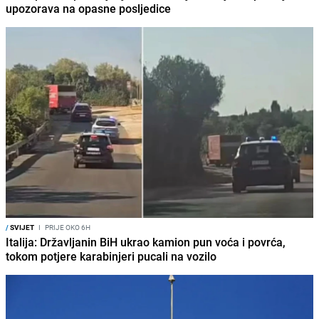
upozorava na opasne posljedice
/
SVIJET
I
PRIJE OKO 6H
Italija: Državljanin BiH ukrao kamion pun voća i povrća,
tokom potjere karabinjeri pucali na vozilo