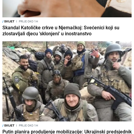
/
SVIJET
I
PRIJE OKO 1H
Skandal Katoličke crkve u Njemačkoj: Svećenici koji su
zlostavljali djecu 'sklonjeni' u inostranstvo
/
SVIJET
I
PRIJE OKO 1H
Putin planira produljenje mobilizacije: Ukrajinski predsjednik