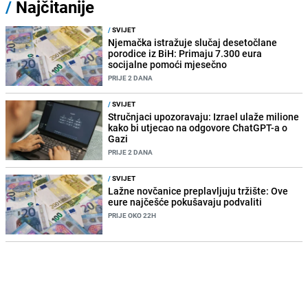
/
Najčitanije
/
SVIJET
Njemačka istražuje slučaj desetočlane
porodice iz BiH: Primaju 7.300 eura
socijalne pomoći mjesečno
PRIJE 2 DANA
/
SVIJET
Stručnjaci upozoravaju: Izrael ulaže milione
kako bi utjecao na odgovore ChatGPT-a o
Gazi
PRIJE 2 DANA
/
SVIJET
Lažne novčanice preplavljuju tržište: Ove
eure najčešće pokušavaju podvaliti
PRIJE OKO 22H