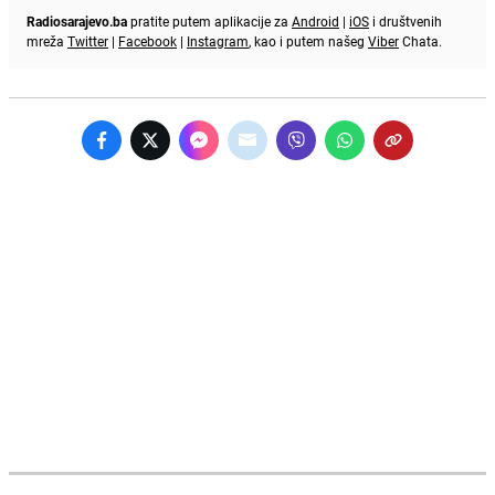
Radiosarajevo.ba
pratite putem aplikacije za
Android
|
iOS
i društvenih
mreža
Twitter
|
Facebook
|
Instagram
, kao i putem našeg
Viber
Chata.