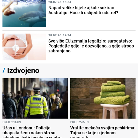
28.07.26. 15:54
Napad velike bijele ajkule šokirao
Australiju: Hoće li uslijediti odstrel?
28.07.26. 14:34
Sve više EU zemalja legalizira surogatstvo:
Pogledajte gdje je dozvoljeno, a gdje strogo
zabranjeno
/
Izdvojeno
PRIJE 21MIN
PRIJE 24MIN
Užas u Londonu: Policija
Vratite mekoću svojim peškirima:
uhapsila ženu nakon što su
Tajna se krije u jednom
izbodene četiri osobe u centru
preparatu