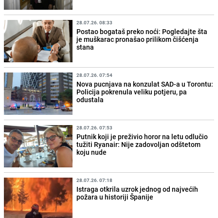
28.07.26. 08:33
Postao bogataš preko noći: Pogledajte šta
je muškarac pronašao prilikom čišćenja
stana
28.07.26. 07:54
Nova pucnjava na konzulat SAD-a u Torontu:
Policija pokrenula veliku potjeru, pa
odustala
28.07.26. 07:53
Putnik koji je preživio horor na letu odlučio
tužiti Ryanair: Nije zadovoljan odštetom
koju nude
28.07.26. 07:18
Istraga otkrila uzrok jednog od najvećih
požara u historiji Španije