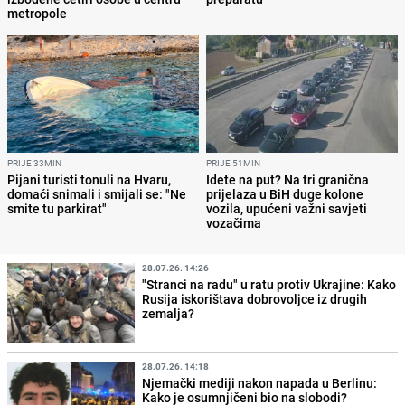
metropole
PRIJE 33MIN
PRIJE 51MIN
Pijani turisti tonuli na Hvaru,
Idete na put? Na tri granična
domaći snimali i smijali se: "Ne
prijelaza u BiH duge kolone
smite tu parkirat"
vozila, upućeni važni savjeti
vozačima
28.07.26. 14:26
"Stranci na radu" u ratu protiv Ukrajine: Kako
Rusija iskorištava dobrovoljce iz drugih
zemalja?
28.07.26. 14:18
Njemački mediji nakon napada u Berlinu:
Kako je osumnjičeni bio na slobodi?