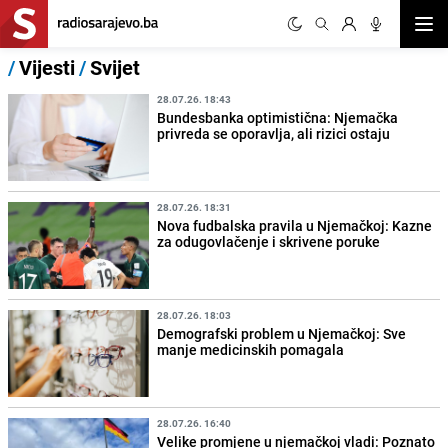
Otvor
/
Vijesti
/
Svijet
28.07.26. 18:43
Bundesbanka optimistična: Njemačka
privreda se oporavlja, ali rizici ostaju
28.07.26. 18:31
Nova fudbalska pravila u Njemačkoj: Kazne
za odugovlačenje i skrivene poruke
28.07.26. 18:03
Demografski problem u Njemačkoj: Sve
manje medicinskih pomagala
28.07.26. 16:40
Velike promjene u njemačkoj vladi: Poznato