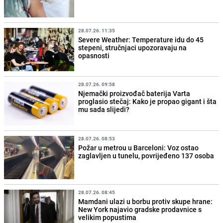
28.07.26. 11:35
Severe Weather: Temperature idu do 45
stepeni, stručnjaci upozoravaju na
opasnosti
28.07.26. 09:58
Njemački proizvođač baterija Varta
proglasio stečaj: Kako je propao gigant i šta
mu sada slijedi?
28.07.26. 08:53
Požar u metrou u Barceloni: Voz ostao
zaglavljen u tunelu, povrijeđeno 137 osoba
28.07.26. 08:45
Mamdani ulazi u borbu protiv skupe hrane:
New York najavio gradske prodavnice s
velikim popustima