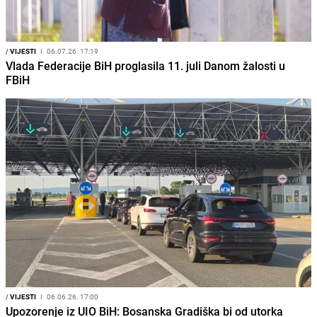
/
VIJESTI
I
06.07.26. 17:19
Vlada Federacije BiH proglasila 11. juli Danom žalosti u
FBiH
/
VIJESTI
I
06.06.26. 17:00
Upozorenje iz UIO BiH: Bosanska Gradiška bi od utorka