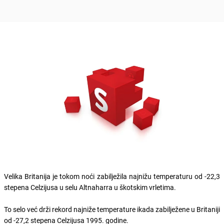
Velika Britanija je tokom noći zabilježila najnižu temperaturu od -22,3
stepena Celzijusa u selu Altnaharra u škotskim vrletima.
To selo već drži rekord najniže temperature ikada zabilježene u Britaniji
od -27,2 stepena Celzijusa 1995. godine.