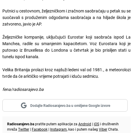
Putnici u cestovnom, željezničkom i zračnom saobraćaju u petak su se
suočavali s produženim odgodama saobraćaja a na hiljade škola je
zatvoreno, javio je AP.
Željezničke kompanije, uključujući Eurostar koji saobraća ispod La
Manchea, radile su smanjenim kapacitetom. Voz Eurostara koji je
putovao iz Bruxellesa do Londona u četvrtak je bio prisiljen stati u
tunelu ispod kanala.
Velika Britanija prolazi kroz najduži ledeni val od 1981., a meteorolozi
tvrde da će arktičko vrijeme potrajati i iduću sedmicu.
fena/radiosarajevo.ba
Dodajte Radiosarajevo.ba u omiljene Google izvore
Radiosarajevo.ba
pratite putem aplikacije za
Android
|
iOS
i društvenih
mreža
Twitter
|
Facebook
|
Instagram
, kao i putem našeg
Viber
Chata.