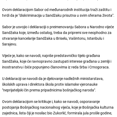
Ovom deklaracijom Sabor od međunarodnih institucija traži zaštitu i
tvrdi da je "diskriminacija u Sandžaku prisutna u svim sferama života".
Sabor je usvojio i deklaraciji o preimenovanju Sabora u Narodno vijeće
Sandžaka koje, između ostalog, treba da pripremi sve neophodno za
otvaranje kancelarije Sandžaka u Briselu, Vašintonu, Istanbulu i
Sarajevu.
Vijeće je, kako se navodi, najviše predstavničko tijelo građana
Sandžaka, koje će ravnopravno zastupati interese građana u zemlji i
inostranstvu i biće popunjeno članovima iz reda Srba i Crnogoraca.
U deklaraciji se navodi da je djelovanje nadležnih ministarstava,
školskih uprava i direktora škola protiv islamske vjeronauke
"neprijateljski čin prema pripadnicima bošnjačkog naroda".
Ovom deklaracijom se kritikuje i, kako se navodi, osporavanje
postojanja Bošnjačkog nacionalnog vijeća, koje je Bošnjačka kulturna
zajednica, lista čiji je nosilac bio Zukorlić, formirala jula prošle godine,