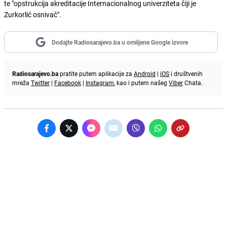
te "opstrukcija akreditacije Internacionalnog univerziteta čiji je
Zurkorlić osnivač".
Dodajte Radiosarajevo.ba u omiljene Google izvore
Radiosarajevo.ba
pratite putem aplikacije za
Android
|
iOS
i društvenih
mreža
Twitter
|
Facebook
|
Instagram
, kao i putem našeg
Viber
Chata.