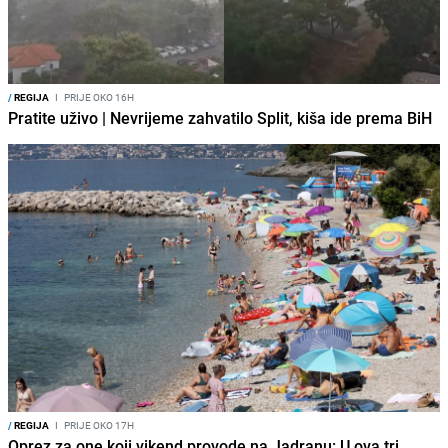
/
REGIJA
I
PRIJE OKO 16H
Pratite uživo | Nevrijeme zahvatilo Split, kiša ide prema BiH
/
REGIJA
I
PRIJE OKO 17H
Oprez za one koji vikend provode na Jadranu: U ova tri