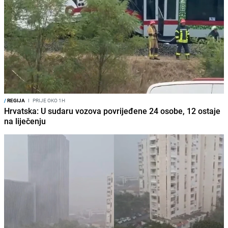
/
REGIJA
I
PRIJE OKO 1H
Hrvatska: U sudaru vozova povrijeđene 24 osobe, 12 ostaje
na liječenju