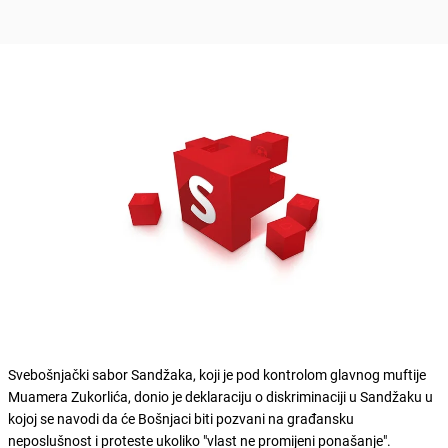
Svebošnjački sabor Sandžaka, koji je pod kontrolom glavnog muftije
Muamera Zukorlića, donio je deklaraciju o diskriminaciji u Sandžaku u
kojoj se navodi da će Bošnjaci biti pozvani na građansku
neposlušnost i proteste ukoliko "vlast ne promijeni ponašanje".