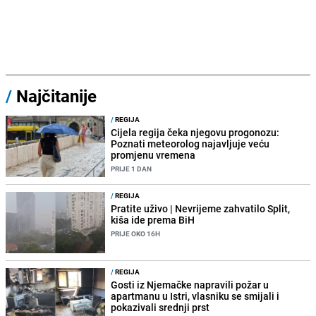
/
Najčitanije
/
REGIJA
Cijela regija čeka njegovu progonozu:
Poznati meteorolog najavljuje veću
promjenu vremena
PRIJE 1 DAN
/
REGIJA
Pratite uživo | Nevrijeme zahvatilo Split,
kiša ide prema BiH
PRIJE OKO 16H
/
REGIJA
Gosti iz Njemačke napravili požar u
apartmanu u Istri, vlasniku se smijali i
pokazivali srednji prst