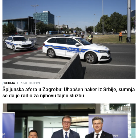
/
REGIJA
I
PRIJE OKO 12H
Špijunska afera u Zagrebu: Uhapšen haker iz Srbije, sumnja
se da je radio za njihovu tajnu službu