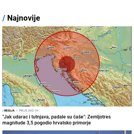
/
Najnovije
/
REGIJA
I
PRIJE OKO 1H
"Jak udarac i tutnjava, padale su čaše": Zemljotres
magnitude 3,5 pogodio hrvatsko primorje