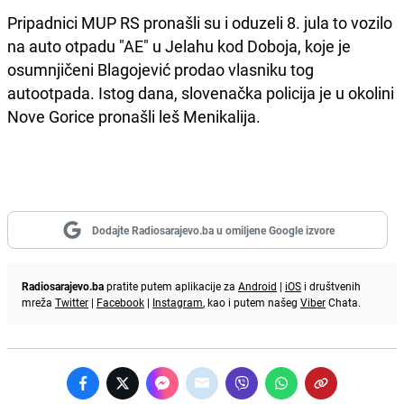
Pripadnici MUP RS pronašli su i oduzeli 8. jula to vozilo
na auto otpadu "AE" u Jelahu kod Doboja, koje je
osumnjičeni Blagojević prodao vlasniku tog
autootpada. Istog dana, slovenačka policija je u okolini
Nove Gorice pronašli leš Menikalija.
Dodajte Radiosarajevo.ba u omiljene Google izvore
Radiosarajevo.ba
pratite putem aplikacije za
Android
|
iOS
i društvenih
mreža
Twitter
|
Facebook
|
Instagram
, kao i putem našeg
Viber
Chata.