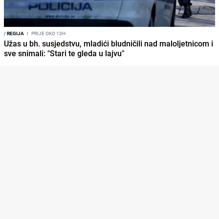
/
REGIJA
I
PRIJE OKO 13H
Užas u bh. susjedstvu, mladići bludničili nad maloljetnicom i
sve snimali: "Stari te gleda u lajvu"