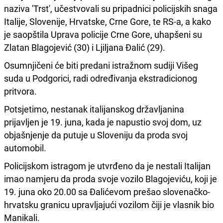
naziva 'Trst', učestvovali su pripadnici policijskih snaga
Italije, Slovenije, Hrvatske, Crne Gore, te RS-a, a kako
je saopštila Uprava policije Crne Gore, uhapšeni su
Zlatan Blagojević (30) i Ljiljana Đalić (29).
Osumnjičeni će biti predani istražnom sudiji Višeg
suda u Podgorici, radi određivanja ekstradicionog
pritvora.
Potsjetimo, nestanak italijanskog državljanina
prijavljen je 19. juna, kada je napustio svoj dom, uz
objašnjenje da putuje u Sloveniju da proda svoj
automobil.
Policijskom istragom je utvrđeno da je nestali Italijan
imao namjeru da proda svoje vozilo Blagojeviću, koji je
19. juna oko 20.00 sa Đalićevom prešao slovenačko-
hrvatsku granicu upravljajući vozilom čiji je vlasnik bio
Manikali.