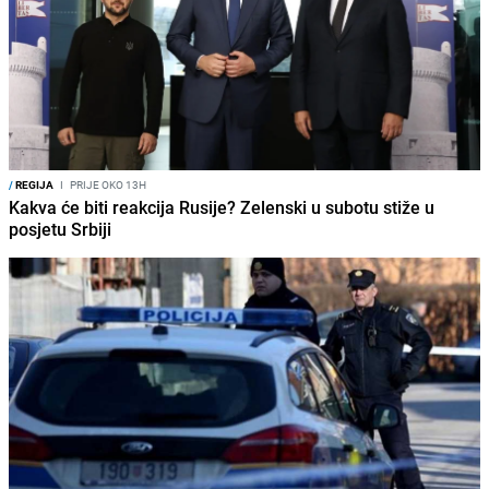
/
REGIJA
I
PRIJE OKO 13H
Kakva će biti reakcija Rusije? Zelenski u subotu stiže u
posjetu Srbiji