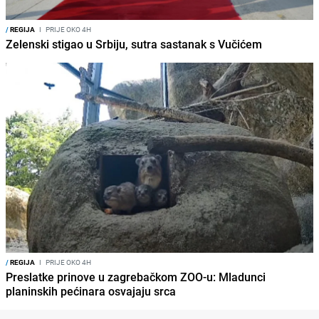
/
REGIJA
I
PRIJE OKO 4H
Zelenski stigao u Srbiju, sutra sastanak s Vučićem
/
REGIJA
I
PRIJE OKO 4H
Preslatke prinove u zagrebačkom ZOO-u: Mladunci
planinskih pećinara osvajaju srca