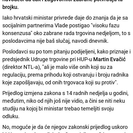
brojku.
Iako hrvatski ministar privrede daje do znanja da je sa
socijalnim partnerima Vlade postigao "visoku fazu
konsenzusa" oko zabrane rada trgovina nedjeljom, to s
poslodavcima nije baš slučaj, navodi dnevnik.
Poslodavci su po tom pitanju podijeljeni, kako priznaje i
predsjednik Udruge trgovine pri HUP-u
Martin Evačić
(direktor NTL-a), "ali je malo više onih koji su za
regulaciju, prema prihodu koji ostvaruju i broju radnika
koje zapošljavaju, od onih trgovaca koji su protiv".
Prijedlog izmjena zakona s 14 radnih nedjelja u godini,
međutim, niko od njih još nije vidio, a čini se niti neku
studiju na kojoj bi ministar trebao temeljiti svoju
odluku.
No, moguće je da će njegov zakonski prijedlog uskoro