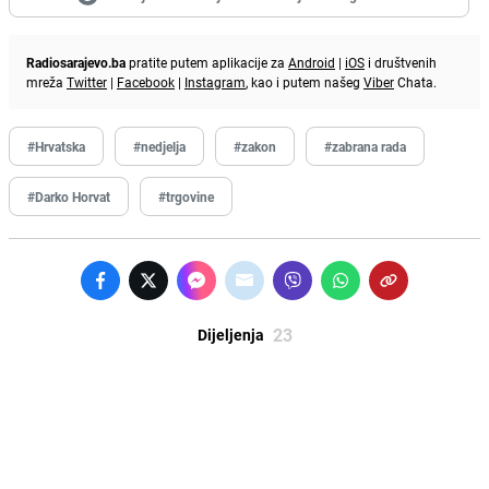
Radiosarajevo.ba
pratite putem aplikacije za
Android
|
iOS
i društvenih
mreža
Twitter
|
Facebook
|
Instagram
, kao i putem našeg
Viber
Chata.
#Hrvatska
#nedjelja
#zakon
#zabrana rada
#Darko Horvat
#trgovine
23
Dijeljenja