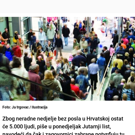
Foto: Ja trgovac / Ilustracija
Zbog
neradne nedjelje
bez posla u Hrvatskoj ostat
će 5.000 ljudi, piše u ponedjeljak Jutarnji list,
navodeći da čak i zagovornici zabrane potvrđuju tu