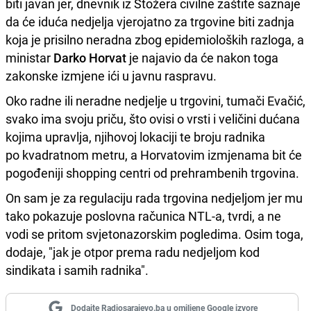
biti javan jer, dnevnik iz Stožera civilne zaštite saznaje
da će iduća nedjelja vjerojatno za trgovine biti zadnja
koja je prisilno neradna zbog epidemioloških razloga, a
ministar
Darko Horvat
je najavio da će nakon toga
zakonske izmjene ići u javnu raspravu.
Oko radne ili neradne nedjelje u trgovini, tumači Evačić,
svako ima svoju priču, što ovisi o vrsti i veličini dućana
kojima upravlja, njihovoj lokaciji te broju radnika
po kvadratnom metru, a Horvatovim izmjenama bit će
pogođeniji shopping centri od prehrambenih trgovina.
On sam je za regulaciju rada trgovina nedjeljom jer mu
tako pokazuje poslovna računica NTL-a, tvrdi, a ne
vodi se pritom svjetonazorskim pogledima. Osim toga,
dodaje, "jak je otpor prema radu nedjeljom kod
sindikata i samih radnika".
Dodajte Radiosarajevo.ba u omiljene Google izvore