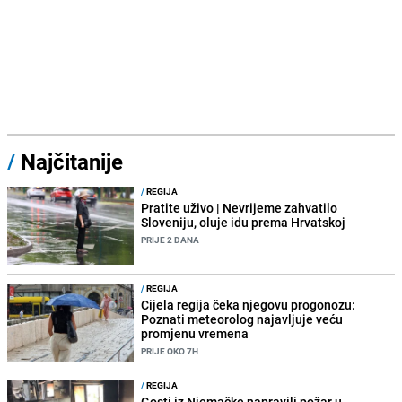
/
Najčitanije
/
REGIJA
Pratite uživo | Nevrijeme zahvatilo
Sloveniju, oluje idu prema Hrvatskoj
PRIJE 2 DANA
/
REGIJA
Cijela regija čeka njegovu progonozu:
Poznati meteorolog najavljuje veću
promjenu vremena
PRIJE OKO 7H
/
REGIJA
Gosti iz Njemačke napravili požar u