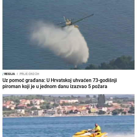
/
REGIJA
I
PRIJE OKO 2H
Uz pomoć građana: U Hrvatskoj uhvaćen 73-godišnji
piroman koji je u jednom danu izazvao 5 požara