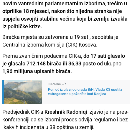
novim vanrednim parlamentarnim izborima, trećim u
otprilike 18 mjeseci, nakon što nijedna stranka nije
uspjela osvojiti stabilnu većinu koja bi zemlju izvukla
iz političke krize.
Biračka mjesta su zatvorena u 19 sati, saopštila je
Centralna izborna komisija (CIK) Kosova.
Prema zvaničnim podacima CIK-a,
do 17 sati glasalo
je glasalo 712.148 birača ili 36,33 posto
od ukupno
1,96 milijuna upisanih birača.
TRENDING
Pomoć iz glavnog grada BiH: Vlada KS uputila
vatrogasce na požarište kod Konjica
Predsjednik CIK-a
Kreshnik Radoniqi
izjavio je na pres-
konferenciji da se izborni proces odvija regularno i bez
ikakvih incidenata u 38 opština u zemlji.