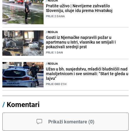
/
REGIJA
Pratite uživo | Nevrijeme zahvatilo
Sloveniju, oluje idu prema Hrvatskoj
PRIJE 2 DANA
/
REGIJA
Gosti iz Njemačke napravili požar u
apartmanu u Istri, vlasniku se smijali i
pokazivali srednji prst
PRIJE 1 DAN
/
REGIJA
Užas u bh. susjedstvu, mladići bludničili nad
maloljetnicom i sve snimali: "Stari te gleda u
lajvu"
PRIJE OKO 21H
/
Komentari
Prikaži komentare
(
0
)