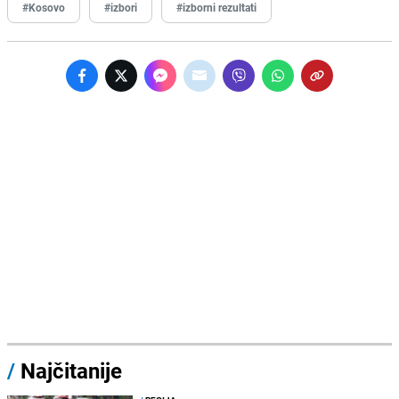
#Kosovo
#izbori
#izborni rezultati
/
Najčitanije