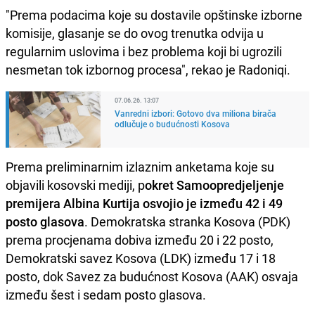
"Prema podacima koje su dostavile opštinske izborne
komisije, glasanje se do ovog trenutka odvija u
regularnim uslovima i bez problema koji bi ugrozili
nesmetan tok izbornog procesa", rekao je Radoniqi.
07.06.26. 13:07
Vanredni izbori: Gotovo dva miliona birača
odlučuje o budućnosti Kosova
Prema preliminarnim izlaznim anketama koje su
objavili kosovski mediji, p
okret Samoopredjeljenje
premijera Albina Kurtija osvojio je između 42 i 49
posto glasova
. Demokratska stranka Kosova (PDK)
prema procjenama dobiva između 20 i 22 posto,
Demokratski savez Kosova (LDK) između 17 i 18
posto, dok Savez za budućnost Kosova (AAK) osvaja
između šest i sedam posto glasova.