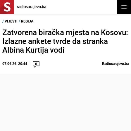
Otvor
/
VIJESTI
/
REGIJA
Zatvorena biračka mjesta na Kosovu:
Izlazne ankete tvrde da stranka
Albina Kurtija vodi
07.06.26. 20:44
Radiosarajevo.ba
0