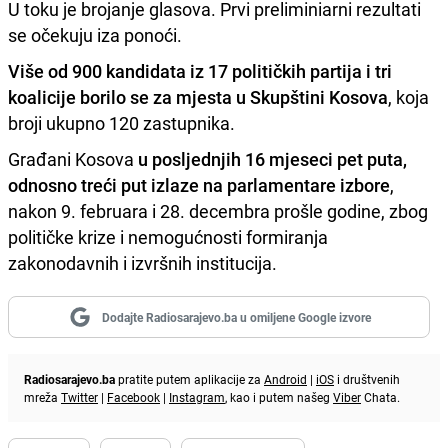
U toku je brojanje glasova. Prvi preliminiarni rezultati
se očekuju iza ponoći.
Više od 900 kandidata iz 17 političkih partija i tri
koalicije borilo se za mjesta u Skupštini Kosova
, koja
broji ukupno 120 zastupnika.
Građani Kosova
u posljednjih 16 mjeseci pet puta,
odnosno treći put izlaze na parlamentare izbore
,
nakon 9. februara i 28. decembra prošle godine, zbog
političke krize i nemogućnosti formiranja
zakonodavnih i izvršnih institucija.
Dodajte Radiosarajevo.ba u omiljene Google izvore
Radiosarajevo.ba
pratite putem aplikacije za
Android
|
iOS
i društvenih
mreža
Twitter
|
Facebook
|
Instagram
, kao i putem našeg
Viber
Chata.