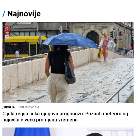
/
Najnovije
/
REGIJA
I
PRIJE OKO 2H
Cijela regija čeka njegovu progonozu: Poznati meteorolog
najavljuje veću promjenu vremena