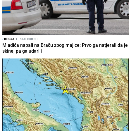
/
REGIJA
I
PRIJE OKO 3H
Mladića napali na Braču zbog majice: Prvo ga natjerali da je
skine, pa ga udarili