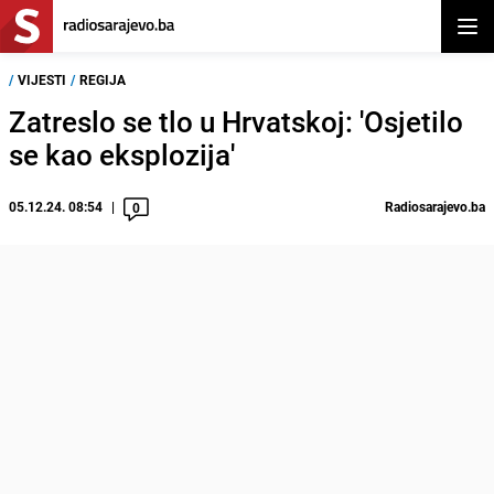
Otvor
/
VIJESTI
/
REGIJA
Zatreslo se tlo u Hrvatskoj: 'Osjetilo
se kao eksplozija'
05.12.24. 08:54
Radiosarajevo.ba
0