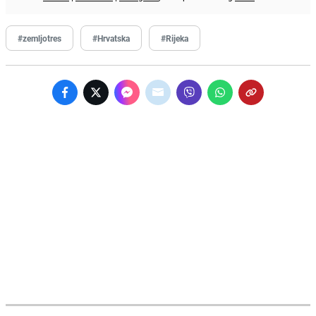
#zemljotres
#Hrvatska
#Rijeka