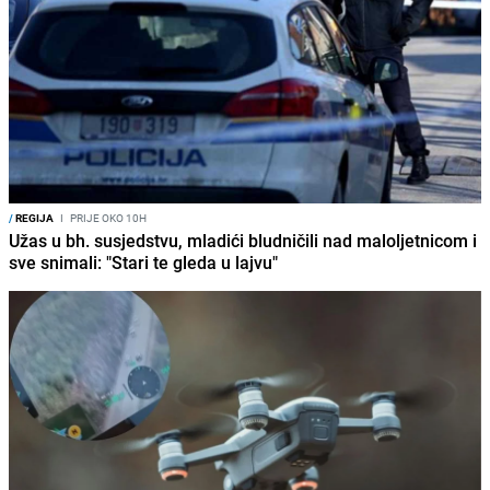
/
REGIJA
I
PRIJE OKO 10H
Užas u bh. susjedstvu, mladići bludničili nad maloljetnicom i
sve snimali: "Stari te gleda u lajvu"