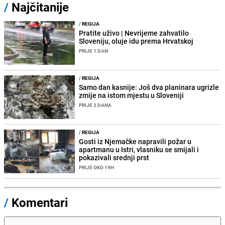
/
Najčitanije
/
REGIJA
Pratite uživo | Nevrijeme zahvatilo
Sloveniju, oluje idu prema Hrvatskoj
PRIJE 1 DAN
/
REGIJA
Samo dan kasnije: Još dva planinara ugrizle
zmije na istom mjestu u Sloveniji
PRIJE 2 DANA
/
REGIJA
Gosti iz Njemačke napravili požar u
apartmanu u Istri, vlasniku se smijali i
pokazivali srednji prst
PRIJE OKO 19H
/
Komentari