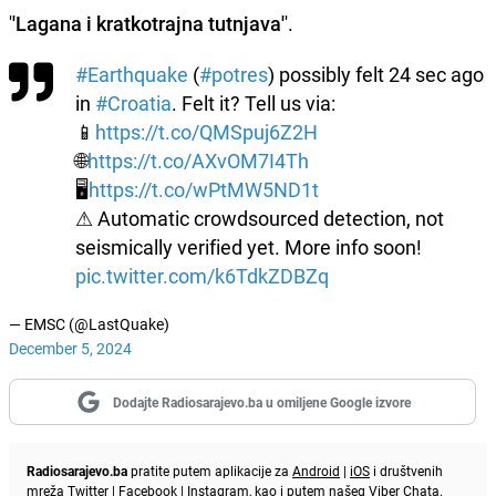
'
'Lagana i kratkotrajna tutnjava'
'.
#Earthquake
(
#potres
) possibly felt 24 sec ago
in
#Croatia
. Felt it? Tell us via:
📱
https://t.co/QMSpuj6Z2H
🌐
https://t.co/AXvOM7I4Th
🖥
https://t.co/wPtMW5ND1t
⚠ Automatic crowdsourced detection, not
seismically verified yet. More info soon!
pic.twitter.com/k6TdkZDBZq
— EMSC (@LastQuake)
December 5, 2024
Dodajte Radiosarajevo.ba u omiljene Google izvore
Radiosarajevo.ba
pratite putem aplikacije za
Android
|
iOS
i društvenih
mreža
Twitter
|
Facebook
|
Instagram
, kao i putem našeg
Viber
Chata.