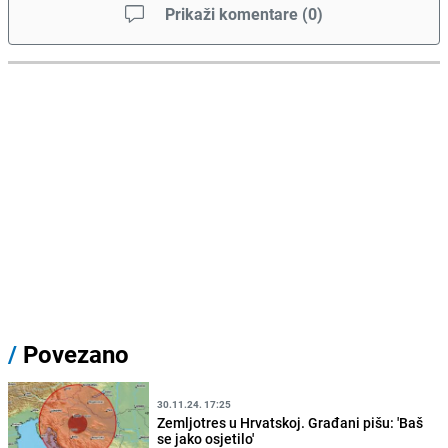
Prikaži komentare
(
0
)
/
Povezano
30.11.24. 17:25
Zemljotres u Hrvatskoj. Građani pišu: 'Baš
se jako osjetilo'