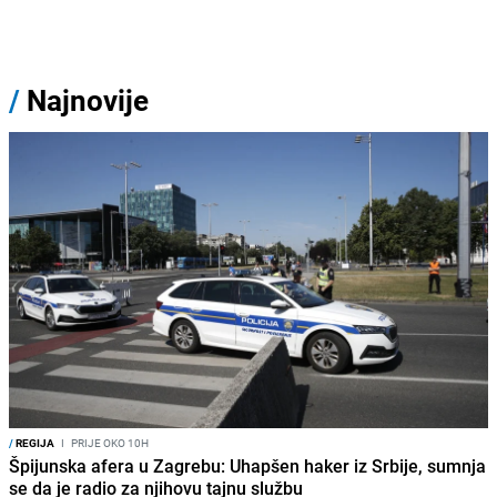
/
Najnovije
/
REGIJA
I
PRIJE OKO 10H
Špijunska afera u Zagrebu: Uhapšen haker iz Srbije, sumnja
se da je radio za njihovu tajnu službu