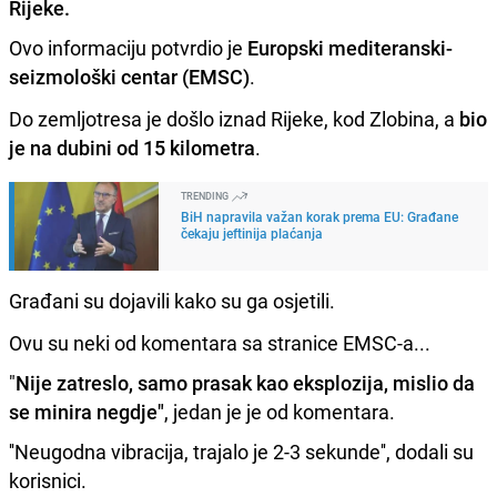
Rijeke.
Ovo informaciju potvrdio je
Europski mediteranski-
seizmološki centar (EMSC)
.
Do zemljotresa je došlo iznad Rijeke, kod Zlobina, a
bio
je na dubini od 15 kilometra
.
TRENDING
BiH napravila važan korak prema EU: Građane
čekaju jeftinija plaćanja
Građani su dojavili kako su ga osjetili.
Ovu su neki od komentara sa stranice EMSC-a...
"
Nije zatreslo, samo prasak kao eksplozija, mislio da
se minira negdje"
, jedan je je od komentara.
''Neugodna vibracija, trajalo je 2-3 sekunde'', dodali su
korisnici.