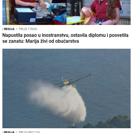
/
REGIJA
I
PRIJE 17MIN
Napustila posao u inostranstvu, ostavila diplomu i posvetila
se zanatu: Marija živi od obućarstva
/
REGIJA
I
PRIJE OKO 12H