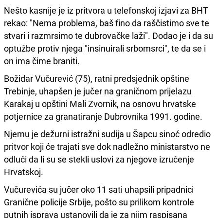
Nešto kasnije je iz pritvora u telefonskoj izjavi za BHT
rekao: "Nema problema, baš fino da raščistimo sve te
stvari i razmrsimo te dubrovačke laži". Dodao je i da su
optužbe protiv njega "insinuirali srbomsrci", te da se i
on ima čime braniti.
Božidar Vučurević (75), ratni predsjednik opštine
Trebinje, uhapšen je jučer na graničnom prijelazu
Karakaj u opštini Mali Zvornik, na osnovu hrvatske
potjernice za granatiranje Dubrovnika 1991. godine.
Njemu je dežurni istražni sudija u Šapcu sinoć odredio
pritvor koji će trajati sve dok nadležno ministarstvo ne
odluči da li su se stekli uslovi za njegove izručenje
Hrvatskoj.
Vučurevića su jučer oko 11 sati uhapsili pripadnici
Granične policije Srbije, pošto su prilikom kontrole
putnih isprava ustanovili da je za njim raspisana