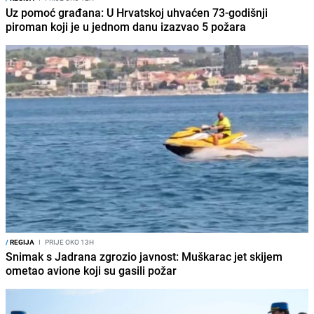
Uz pomoć građana: U Hrvatskoj uhvaćen 73-godišnji
piroman koji je u jednom danu izazvao 5 požara
/
REGIJA
I
PRIJE OKO 13H
Snimak s Jadrana zgrozio javnost: Muškarac jet skijem
ometao avione koji su gasili požar