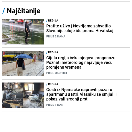
/
Najčitanije
/
REGIJA
Pratite uživo | Nevrijeme zahvatilo
Sloveniju, oluje idu prema Hrvatskoj
PRIJE 2 DANA
/
REGIJA
Cijela regija čeka njegovu progonozu:
Poznati meteorolog najavljuje veću
promjenu vremena
PRIJE OKO 18H
/
REGIJA
Gosti iz Njemačke napravili požar u
apartmanu u Istri, vlasniku se smijali i
pokazivali srednji prst
PRIJE 1 DAN