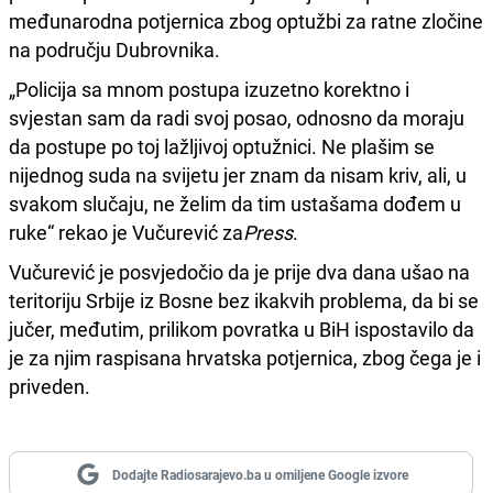
međunarodna potjernica zbog optužbi za ratne zločine
na području Dubrovnika.
„Policija sa mnom postupa izuzetno korektno i
svjestan sam da radi svoj posao, odnosno da moraju
da postupe po toj lažljivoj optužnici. Ne plašim se
nijednog suda na svijetu jer znam da nisam kriv, ali, u
svakom slučaju, ne želim da tim ustašama dođem u
ruke“ rekao je Vučurević za
Press
.
Vučurević je posvjedočio da je prije dva dana ušao na
teritoriju Srbije iz Bosne bez ikakvih problema, da bi se
jučer, međutim, prilikom povratka u BiH ispostavilo da
je za njim raspisana hrvatska potjernica, zbog čega je i
priveden.
Dodajte Radiosarajevo.ba u omiljene Google izvore