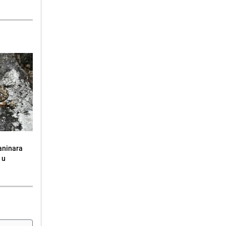
aninara
 u