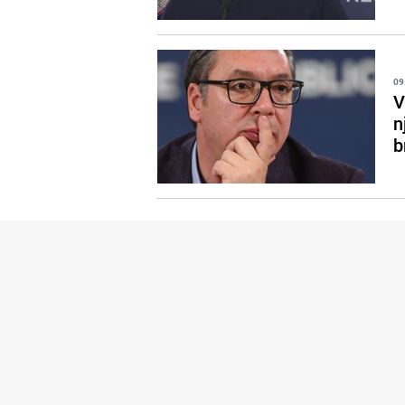
09
V
n
b