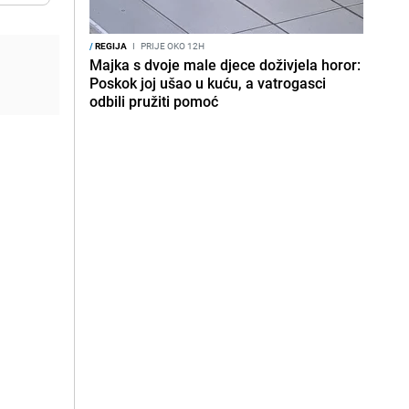
/
REGIJA
I
PRIJE OKO 12H
Majka s dvoje male djece doživjela horor:
Poskok joj ušao u kuću, a vatrogasci
odbili pružiti pomoć