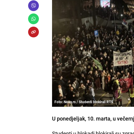
Foto: Nova.rs / Studenti blokirali RTS
U ponedjeljak, 10. marta, u večern
Studenti u blokadi blokirali su zgra