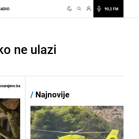
RADIO
90,2 FM
ko ne ulazi
osarajevo.ba
/
Najnovije