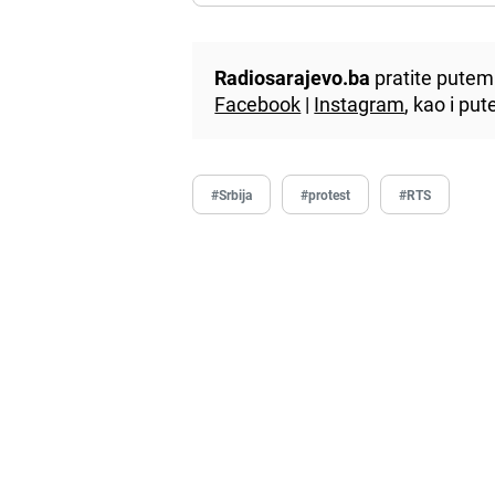
Radiosarajevo.ba
pratite putem 
Facebook
|
Instagram
, kao i p
#Srbija
#protest
#RTS