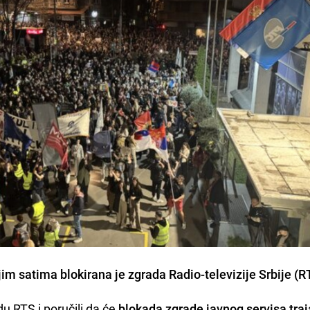
jim satima blokirana je zgrada Radio-televizije Srbije (R
du RTS i poručili da će
blokada zgrade javnog servisa traj