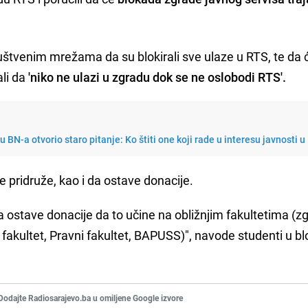
ruštvenim mrežama da su blokirali sve ulaze u RTS, te da ć
li da
'niko ne ulazi u zgradu dok se ne oslobodi RTS'.
BN-a otvorio staro pitanje: Ko štiti one koji rade u interesu javnosti u
 pridruže, kao i da ostave donacije.
 ostave donacije da to učine na obližnjim fakultetima (z
fakultet, Pravni fakultet, BAPUSS)", navode studenti u bl
Dodajte Radiosarajevo.ba u omiljene Google izvore