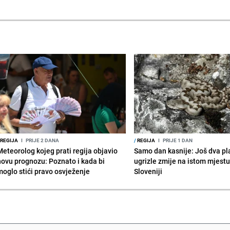
REGIJA
I
PRIJE 2 DANA
/
REGIJA
I
PRIJE 1 DAN
Meteorolog kojeg prati regija objavio
Samo dan kasnije: Još dva pl
novu prognozu: Poznato i kada bi
ugrizle zmije na istom mjestu
moglo stići pravo osvježenje
Sloveniji