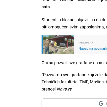
sata.
Studenti u blokadi objavili su na d
biti omogućen svim zaposlenima, a
TRENDING
Napad na novinarku 
Oni su pozvali sve građane da im se
"Pozivamo sve građane koji žele da
Tehničkih fakulteta, TMF, Mašinski 
prenosi
Nova.rs
.