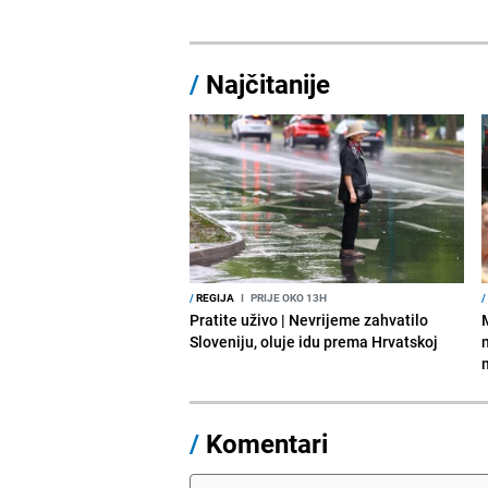
/
Najčitanije
/
REGIJA
I
PRIJE OKO 13H
/
Pratite uživo | Nevrijeme zahvatilo
Sloveniju, oluje idu prema Hrvatskoj
/
Komentari