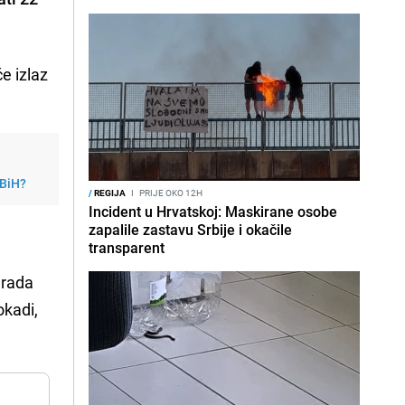
e izlaz
 BiH?
/
REGIJA
I
PRIJE OKO 12H
Incident u Hrvatskoj: Maskirane osobe
zapalile zastavu Srbije i okačile
transparent
grada
okadi,