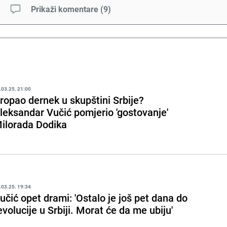
Prikaži komentare
(
9
)
.03.25. 21:00
ropao dernek u skupštini Srbije?
leksandar Vučić pomjerio 'gostovanje'
ilorada Dodika
.03.25. 19:34
učić opet drami: 'Ostalo je još pet dana do
evolucije u Srbiji. Morat će da me ubiju'