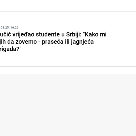
.03.25. 16:26
učić vrijeđao studente u Srbiji: "Kako mi
jih da zovemo - praseća ili jagnjeća
rigada?"