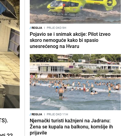
/
REGIJA
I
PRIJE OKO 9H
Pojavio se i snimak akcije: Pilot izveo
skoro nemoguće kako bi spasio
unesrećenog na Hvaru
/
REGIJA
I
PRIJE OKO 11H
TS).
Njemački turisti kažnjeni na Jadranu:
Žena se kupala na balkonu, komšije ih
prijavile
ati 22