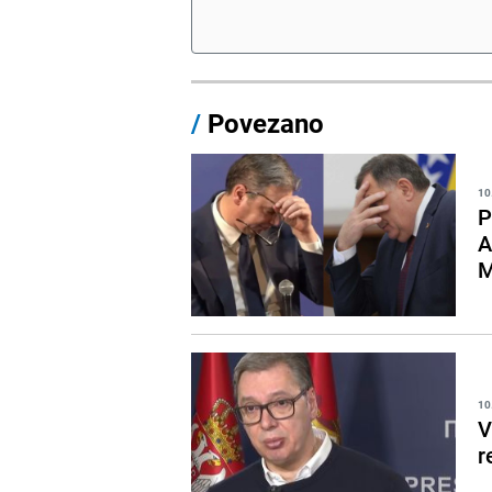
/
Povezano
10
P
A
M
10
V
r