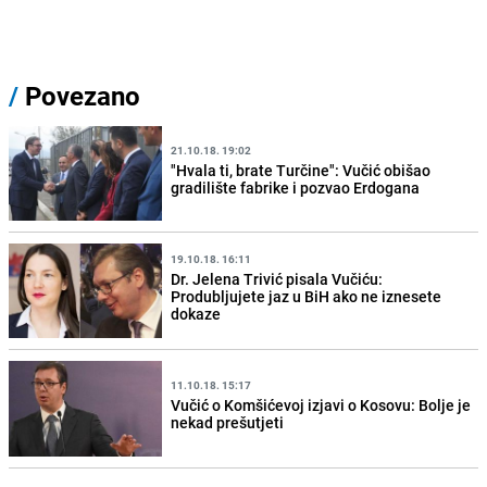
/
Povezano
21.10.18. 19:02
"Hvala ti, brate Turčine": Vučić obišao
gradilište fabrike i pozvao Erdogana
19.10.18. 16:11
Dr. Jelena Trivić pisala Vučiću:
Produbljujete jaz u BiH ako ne iznesete
dokaze
11.10.18. 15:17
Vučić o Komšićevoj izjavi o Kosovu: Bolje je
nekad prešutjeti