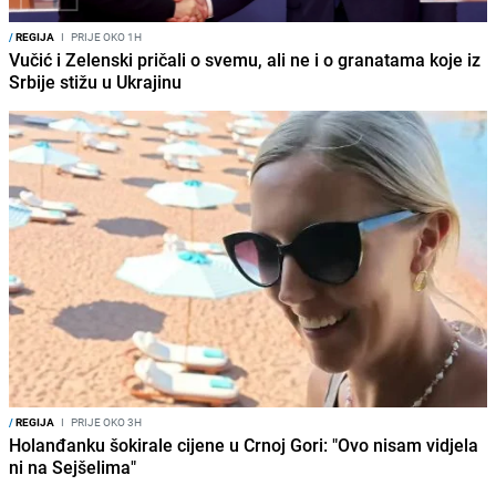
/
REGIJA
I
PRIJE OKO 1H
Vučić i Zelenski pričali o svemu, ali ne i o granatama koje iz
Srbije stižu u Ukrajinu
/
REGIJA
I
PRIJE OKO 3H
Holanđanku šokirale cijene u Crnoj Gori: "Ovo nisam vidjela
ni na Sejšelima"