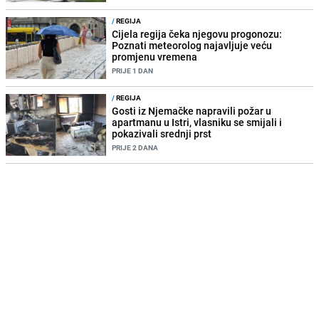
/
REGIJA
Cijela regija čeka njegovu progonozu:
Poznati meteorolog najavljuje veću
promjenu vremena
PRIJE 1 DAN
/
REGIJA
Gosti iz Njemačke napravili požar u
apartmanu u Istri, vlasniku se smijali i
pokazivali srednji prst
PRIJE 2 DANA