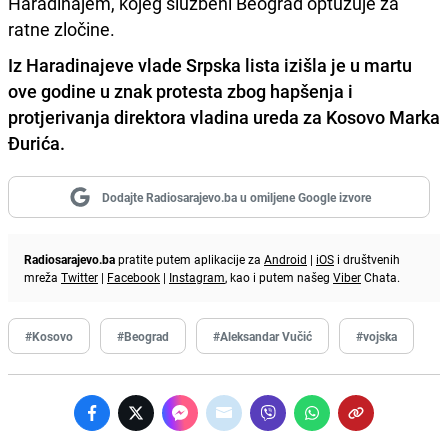
Haradinajem, kojeg službeni Beograd optužuje za
ratne zločine.
Iz Haradinajeve vlade Srpska lista izišla je u martu
ove godine u znak protesta zbog hapšenja i
protjerivanja direktora vladina ureda za Kosovo Marka
Đurića.
Dodajte Radiosarajevo.ba u omiljene Google izvore
Radiosarajevo.ba
pratite putem aplikacije za
Android
|
iOS
i društvenih
mreža
Twitter
|
Facebook
|
Instagram
, kao i putem našeg
Viber
Chata.
#Kosovo
#Beograd
#Aleksandar Vučić
#vojska