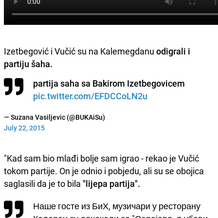
Izetbegović i Vučić su na Kalemegdanu
odigrali i
partiju šaha.
partija saha sa Bakirom Izetbegovicem
pic.twitter.com/EFDCCoLN2u
— Suzana Vasiljevic (@BUKAiSu)
July 22, 2015
"Kad sam bio mlađi bolje sam igrao - rekao je Vučić
tokom partije. On je odnio i pobjedu, ali su se obojica
saglasili da je to bila
"lijepa partija".
Наше госте из БиХ, музичари у ресторану