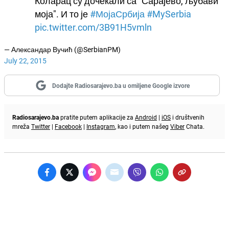
Коларац су дочекали са "Сарајево, љубави
моја". И то је
#МојаСрбија
#MySerbia
pic.twitter.com/3B91H5vmln
— Александар Вучић (@SerbianPM)
July 22, 2015
Dodajte Radiosarajevo.ba u omiljene Google izvore
Radiosarajevo.ba
pratite putem aplikacije za
Android
|
iOS
i društvenih
mreža
Twitter
|
Facebook
|
Instagram
, kao i putem našeg
Viber
Chata.