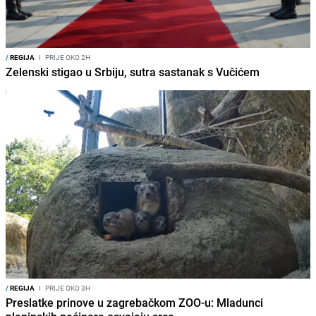
/
REGIJA
I
PRIJE OKO 2H
Zelenski stigao u Srbiju, sutra sastanak s Vučićem
/
REGIJA
I
PRIJE OKO 3H
Preslatke prinove u zagrebačkom ZOO-u: Mladunci