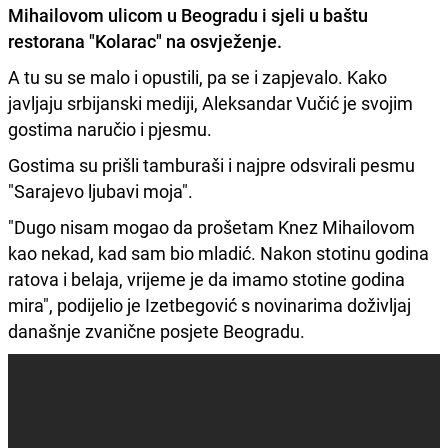
Mihailovom ulicom u Beogradu i sjeli u baštu
restorana "Kolarac" na osvježenje.
A tu su se malo i opustili, pa se i zapjevalo. Kako
javljaju srbijanski mediji, Aleksandar Vučić je svojim
gostima naručio i pjesmu.
Gostima su prišli tamburaši i najpre odsvirali pesmu
"Sarajevo ljubavi moja".
"Dugo nisam mogao da prošetam Knez Mihailovom
kao nekad, kad sam bio mladić. Nakon stotinu godina
ratova i belaja, vrijeme je da imamo stotine godina
mira", podijelio je Izetbegović s novinarima doživljaj
današnje zvanične posjete Beogradu.