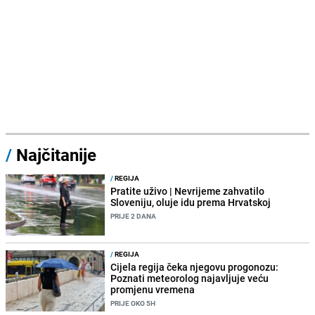
/
Najčitanije
/
REGIJA
Pratite uživo | Nevrijeme zahvatilo
Sloveniju, oluje idu prema Hrvatskoj
PRIJE 2 DANA
/
REGIJA
Cijela regija čeka njegovu progonozu:
Poznati meteorolog najavljuje veću
promjenu vremena
PRIJE OKO 5H