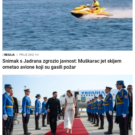
/
REGIJA
I
PRIJE OKO 1H
Snimak s Jadrana zgrozio javnost: Muškarac jet skijem
ometao avione koji su gasili požar