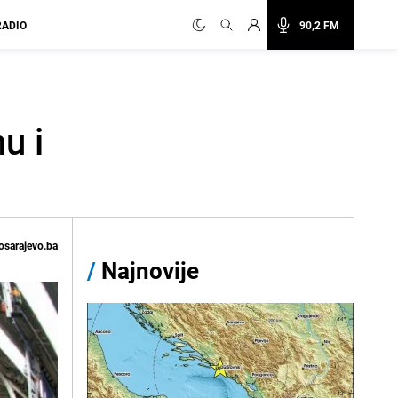
RADIO
90,2 FM
u i
osarajevo.ba
/
Najnovije