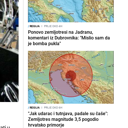
/
REGIJA
I
PRIJE OKO 4H
Ponovo zemljotresi na Jadranu,
komentari iz Dubrovnika: "Mislio sam da
je bomba pukla"
/
REGIJA
I
PRIJE OKO 6H
"Jak udarac i tutnjava, padale su čaše":
Zemljotres magnitude 3,5 pogodio
hrvatsko primorje
ati u