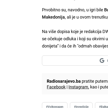
Prvobitno su, navodno, u igri bile
B
Makedonija
, ali je u ovom trenutk
Na više dopisa koje je redakcija D
se očekuje odluka i koji su okvirni 
donijeta“ i da će ih "odmah obavije
Radiosarajevo.ba
pratite putem 
Facebook
|
Instagram
, kao i p
#Volkswagen
#investicije
#Balk