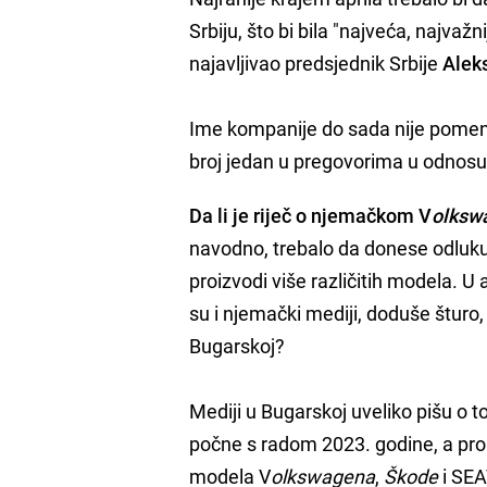
Srbiju, što bi bila "najveća, najvažn
najavljivao predsjednik Srbije
Alek
Ime kompanije do sada nije pomenu
broj jedan u pregovorima u odnosu n
Da li je riječ o njemačkom V
olks
w
navodno, trebalo da donese odluku 
proizvodi više različitih modela. 
su i njemački mediji, doduše šturo,
Bugarskoj?
Mediji u Bugarskoj uveliko pišu o t
počne s radom 2023. godine, a pro
modela V
olks
w
agena
,
Škode
i SEA