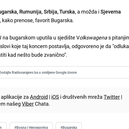
ugarska, Rumunija, Srbija, Turska
, a možda i
Sjeverna
u, kako prenose, favorit Bugarska.
W na bugarskom uputila u sjedište V
olks
w
agena
s pitanji
uslovi koje taj koncern postavlja, odgovoreno je da "odluka 
stiti kad nešto bude zvanično“.
Dodajte Radiosarajevo.ba u omiljene Google izvore
aplikacije za
Android
|
iOS
i društvenih mreža
Twitter
|
utem našeg
Viber
Chata.
an
#Bosna i Hercegovina
#Bugarska