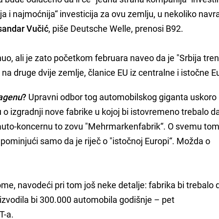
ija i najmoćnija“ investicija za ovu zemlju, u nekoliko navr
sandar Vučić
, piše Deutsche Welle, prenosi B92.
o, ali je zato početkom februara naveo da je "Srbija tre
a druge dvije zemlje, članice EU iz centralne i istočne E
agenu
?
Upravni odbor tog automobilskog giganta uskoro 
o izgradnji nove fabrike u kojoj bi istovremeno trebalo d
U auto-koncernu to zovu "Mehrmarkenfabrik“. O svemu tom
 pominjući samo da je riječ o "istočnoj Europi“. Možda o
ome, navodeći pri tom još neke detalje: fabrika bi trebalo 
izvodila bi 300.000 automobila godišnje – pet
T-a.