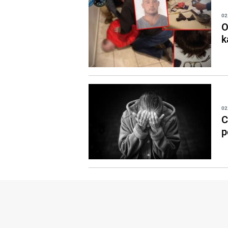
02
O
k
02
C
p