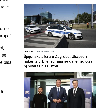
ata je
nutno
urope“.
bi,
/
REGIJA
I
PRIJE OKO 17H
a se
Špijunska afera u Zagrebu: Uhapšen
haker iz Srbije, sumnja se da je radio za
e pisali
njihovu tajnu službu
da