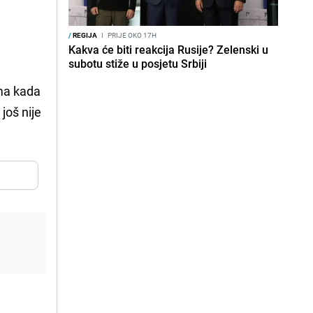
/
REGIJA
I
PRIJE OKO 17H
Kakva će biti reakcija Rusije? Zelenski u
subotu stiže u posjetu Srbiji
ma kada
još nije