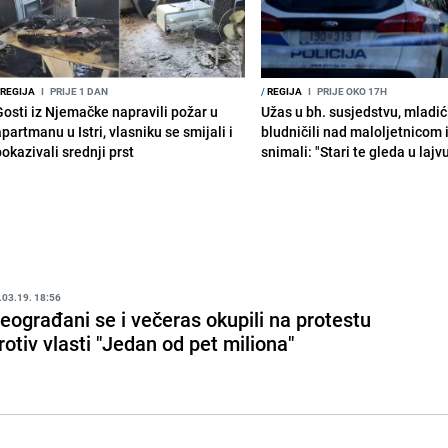
REGIJA
I
PRIJE 1 DAN
/
REGIJA
I
PRIJE OKO 17H
Gosti iz Njemačke napravili požar u
Užas u bh. susjedstvu, mladić
partmanu u Istri, vlasniku se smijali i
bludničili nad maloljetnicom 
okazivali srednji prst
snimali: "Stari te gleda u lajv
.03.19. 18:56
eograđani se i večeras okupili na protestu
rotiv vlasti "Jedan od pet miliona"