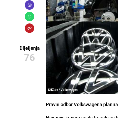
Dijeljenja
76
SHZ.de / Volkswagen
Pravni odbor
Volkswagen
a planir
Najranije krajem aprila trebalo bi 