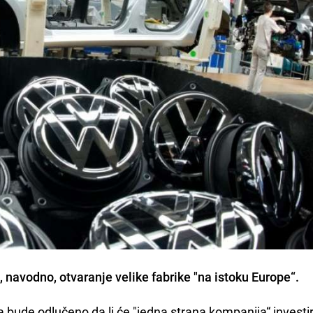
a, navodno, otvaranje velike fabrike "na istoku Europe“.
da bude odlučeno da li će "jedna strana kompanija“ investir