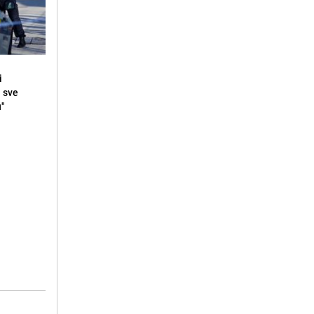
i
i sve
u"