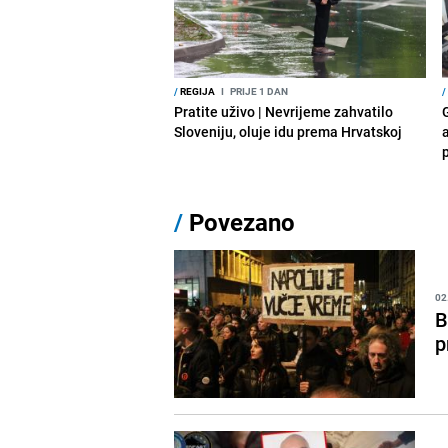
/
REGIJA
I
PRIJE 1 DAN
/
Pratite uživo | Nevrijeme zahvatilo
Sloveniju, oluje idu prema Hrvatskoj
a
p
/
Povezano
02
B
p