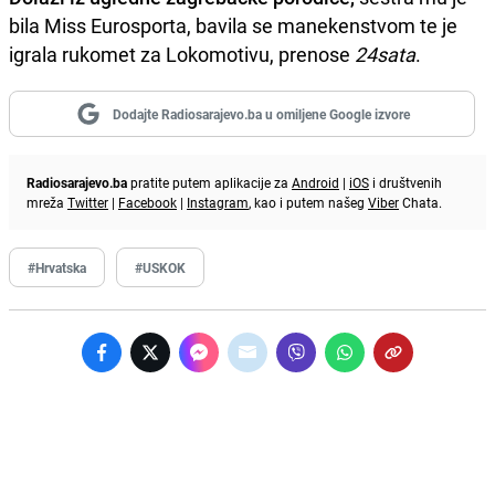
bila Miss Eurosporta, bavila se manekenstvom te je
igrala rukomet za Lokomotivu, prenose
24sata
.
Dodajte Radiosarajevo.ba u omiljene Google izvore
Radiosarajevo.ba
pratite putem aplikacije za
Android
|
iOS
i društvenih
mreža
Twitter
|
Facebook
|
Instagram
, kao i putem našeg
Viber
Chata.
#Hrvatska
#USKOK