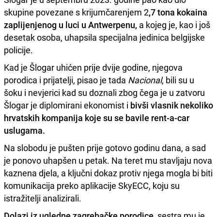
skupine povezane s krijumčarenjem 2
,7 tona kokaina
zaplijenjenog u luci u Antwerpenu,
a kojeg je, kao i još
desetak osoba, uhapsila specijalna jedinica belgijske
policije.
Kad je Šlogar uhićen prije dvije godine, njegova
porodica i prijatelji, pisao je tada
Nacional
, bili su u
šoku i nevjerici kad su doznali zbog čega je u zatvoru
Šlogar je diplomirani ekonomist i
bivši vlasnik nekoliko
hrvatskih kompanija koje su se bavile rent-a-car
uslugama.
Na slobodu je pušten prije gotovo godinu dana, a sad
je ponovo uhapšen u petak. Na teret mu stavljaju nova
kaznena djela, a ključni dokaz protiv njega mogla bi biti
komunikacija preko aplikacije SkyECC, koju su
istražitelji analizirali.
Dolazi iz ugledne zagrebačke porodice,
sestra mu je