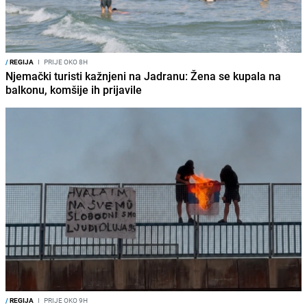
/
REGIJA
I
PRIJE OKO 8H
Njemački turisti kažnjeni na Jadranu: Žena se kupala na
balkonu, komšije ih prijavile
/
REGIJA
I
PRIJE OKO 9H