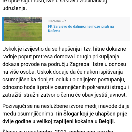
te opće sigurnosti, sve u sastavu zločinačkog
udruženja.
TRENDING
FK Sarajevo do daljnjeg ne može igrati na
Koševu
Uskok je izvijestio da se hapšenja i tzv. hitne dokazne
radnje poput pretresa domova i drugih prikupljanja
dokaza provode na području Zagreba i Istre u odnosu
na više osoba. Uskok dodaje da će nakon ispitivanja
osumnjičenika donijeti odluku o daljnjem postupanju,
odnosno hoće li protiv osumnjičenih pokrenuti istragu i
zatražiti istražni zatvor o čemu će obavijestiti javnost.
Pozivajući se na neslužbene izvore mediji navode da je
među osumnjičenima
Tin Šlogar koji je uhapšen prije
dvije godine u velikoj zaplijeni kokaina u Belgiji.
Šlogar je u septembru 2023. godine pao kao dio