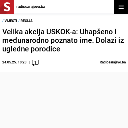
Otvor
/
VIJESTI
/
REGIJA
Velika akcija USKOK-a: Uhapšeno i
međunarodno poznato ime. Dolazi iz
ugledne porodice
24.05.25. 10:23
Radiosarajevo.ba
1