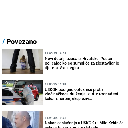
/
Povezano
21.05.25. 18:55
Novi detalji užasa iz Hrvatske: Pušten
policajac kojeg sumnjiče za zlostavljanje
djeteta. Sve negira
12.05.25. 12:48
USKOK podigao optužnicu protiv
zločinačkog udruženja iz BiH: Pronađeni
kokain, heroin, eksploziv...
11.04.25. 15:53
Nakon saslušanja u USKOK-u: Mile Kekin će
uskoro biti pušten na slobodu