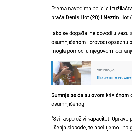
Prema navodima policije i tužilaštv
braća Denis Hot (28) i Nezrin Hot 
Iako se događaj ne dovodi u vezu 
osumnjičenom i provodi opsežnu po
mogla pomoći u njegovom lociranj
TRENDING
Ekstremne vrućine 
Sumnja se da su ovom krivičnom dj
osumnjičenog.
"Svi raspoloživi kapaciteti Uprave p
lišenja slobode, te apelujemo i na