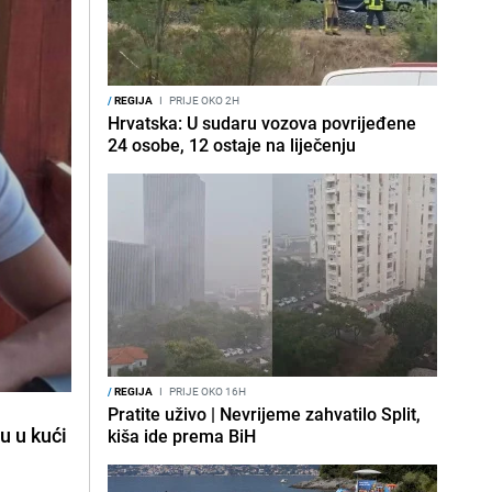
/
REGIJA
I
PRIJE OKO 2H
Hrvatska: U sudaru vozova povrijeđene
24 osobe, 12 ostaje na liječenju
/
REGIJA
I
PRIJE OKO 16H
Pratite uživo | Nevrijeme zahvatilo Split,
u u kući
kiša ide prema BiH