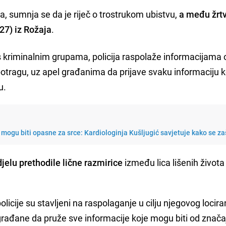
a, sumnja se da je riječ o trostrukom ubistvu,
a među žrt
(27) iz Rožaja
.
s kriminalnim grupama, policija raspolaže informacijama 
tragu, uz apel građanima da prijave svaku informaciju k
u.
mogu biti opasne za srce: Kardiologinja Kušljugić savjetuje kako se zaš
elu prethodile lične razmirice
između lica lišenih života 
olicije su stavljeni na raspolaganje u cilju njegovog lociran
 građane da pruže sve informacije koje mogu biti od znača