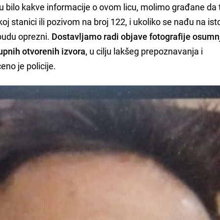
ju bilo kakve informacije o ovom licu, molimo građane da 
skoj stanici ili pozivom na broj 122, i ukoliko se nađu na is
 budu oprezni.
Dostavljamo radi objave fotografije osumn
tupnih otvorenih izvora
, u cilju lakšeg prepoznavanja i
eno je policije.