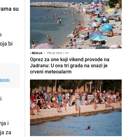
vama su
o
oja bi
/
REGIJA
I
PRIJE OKO 17H
Oprez za one koji vikend provode na
Jadranu: U ova tri grada na snazi je
crveni meteoalarm
tititi
i
ja i
ja za