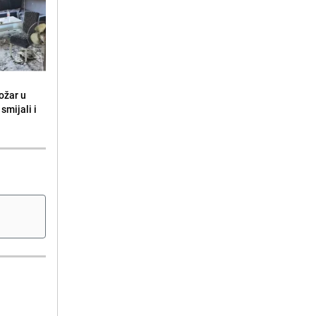
ožar u
smijali i