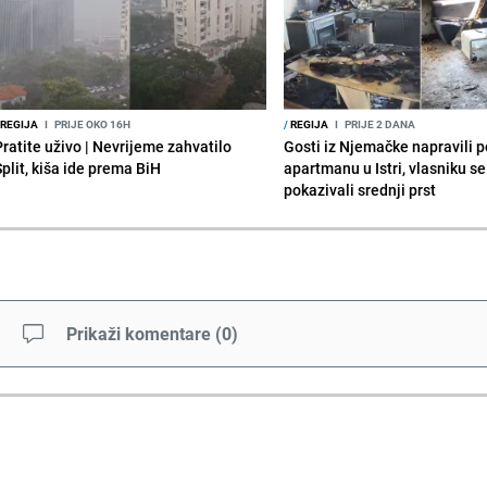
REGIJA
I
PRIJE OKO 16H
/
REGIJA
I
PRIJE 2 DANA
Pratite uživo | Nevrijeme zahvatilo
Gosti iz Njemačke napravili p
Split, kiša ide prema BiH
apartmanu u Istri, vlasniku se 
pokazivali srednji prst
Prikaži komentare
(
0
)