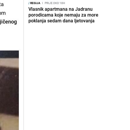
ta
/
REGIJA
I
PRIJE OKO 18H
Vlasnik apartmana na Jadranu
tom
porodicama koje nemaju za more
poklanja sedam dana ljetovanja
jičenog