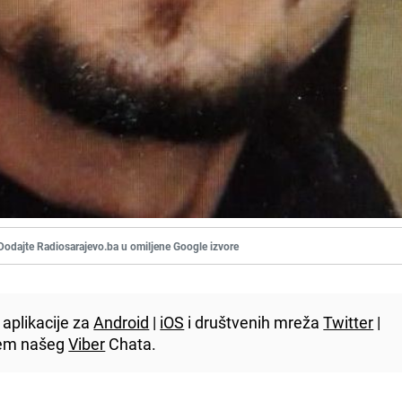
Dodajte Radiosarajevo.ba u omiljene Google izvore
aplikacije za
Android
|
iOS
i društvenih mreža
Twitter
|
utem našeg
Viber
Chata.