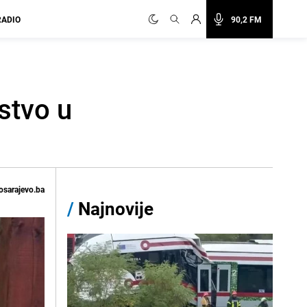
RADIO
90,2 FM
stvo u
osarajevo.ba
/
Najnovije